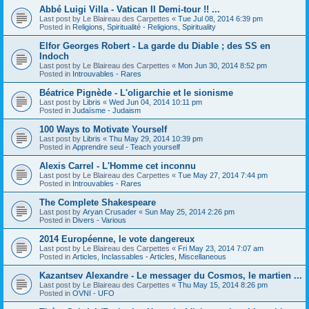
Abbé Luigi Villa - Vatican II Demi-tour !! ...
Last post by
Le Blaireau des Carpettes
«
Tue Jul 08, 2014 6:39 pm
Posted in
Religions, Spiritualité - Religions, Spirituality
Elfor Georges Robert - La garde du Diable ; des SS en
Indoch
Last post by
Le Blaireau des Carpettes
«
Mon Jun 30, 2014 8:52 pm
Posted in
Introuvables - Rares
Béatrice Pignède - L'oligarchie et le sionisme
Last post by
Libris
«
Wed Jun 04, 2014 10:11 pm
Posted in
Judaïsme - Judaism
100 Ways to Motivate Yourself
Last post by
Libris
«
Thu May 29, 2014 10:39 pm
Posted in
Apprendre seul - Teach yourself
Alexis Carrel - L'Homme cet inconnu
Last post by
Le Blaireau des Carpettes
«
Tue May 27, 2014 7:44 pm
Posted in
Introuvables - Rares
The Complete Shakespeare
Last post by
Aryan Crusader
«
Sun May 25, 2014 2:26 pm
Posted in
Divers - Various
2014 Européenne, le vote dangereux
Last post by
Le Blaireau des Carpettes
«
Fri May 23, 2014 7:07 am
Posted in
Articles, Inclassables - Articles, Miscellaneous
Kazantsev Alexandre - Le messager du Cosmos, le martien ...
Last post by
Le Blaireau des Carpettes
«
Thu May 15, 2014 8:26 pm
Posted in
OVNI - UFO