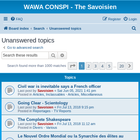
WAWA CONSPI - The Savoisien
FAQ
Register
Login
S
Board index
Search
Unanswered topics
e
Unanswered topics
a
Go to advanced search
r
Search
Advanced search
c
Page
1
of
20
1
2
3
4
5
20
Ne
Search found more than 1000 matches
h
…
Topics
Civil war is inevitable says a French officer
Last post by
Savoisien
«
Sat Jun 05, 2021 1:41 pm
Posted in
Articles, Inclassables - Articles, Miscellaneous
Going Clear - Scientology
Last post by
Savoisien
«
Fri Jul 13, 2018 9:15 pm
Posted in
Reportages - TV Reports
The Complete Shakespeare
Last post by
Savoisien
«
Fri Jul 13, 2018 11:12 am
Posted in
Divers - Various
Le Nouvel Ordre Mondial ou la Synarchie des élites au