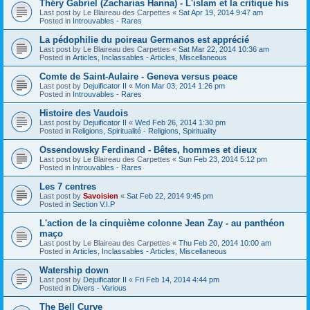
Théry Gabriel (Zacharias Hanna) - L'islam et la critique his
Last post by
Le Blaireau des Carpettes
«
Sat Apr 19, 2014 9:47 am
Posted in
Introuvables - Rares
La pédophilie du poireau Germanos est apprécié
Last post by
Le Blaireau des Carpettes
«
Sat Mar 22, 2014 10:36 am
Posted in
Articles, Inclassables - Articles, Miscellaneous
Comte de Saint-Aulaire - Geneva versus peace
Last post by
Dejuificator II
«
Mon Mar 03, 2014 1:26 pm
Posted in
Introuvables - Rares
Histoire des Vaudois
Last post by
Dejuificator II
«
Wed Feb 26, 2014 1:30 pm
Posted in
Religions, Spiritualité - Religions, Spirituality
Ossendowsky Ferdinand - Bêtes, hommes et dieux
Last post by
Le Blaireau des Carpettes
«
Sun Feb 23, 2014 5:12 pm
Posted in
Introuvables - Rares
Les 7 centres
Last post by
Savoisien
«
Sat Feb 22, 2014 9:45 pm
Posted in
Section V.I.P
L'action de la cinquième colonne Jean Zay - au panthéon
maço
Last post by
Le Blaireau des Carpettes
«
Thu Feb 20, 2014 10:00 am
Posted in
Articles, Inclassables - Articles, Miscellaneous
Watership down
Last post by
Dejuificator II
«
Fri Feb 14, 2014 4:44 pm
Posted in
Divers - Various
The Bell Curve