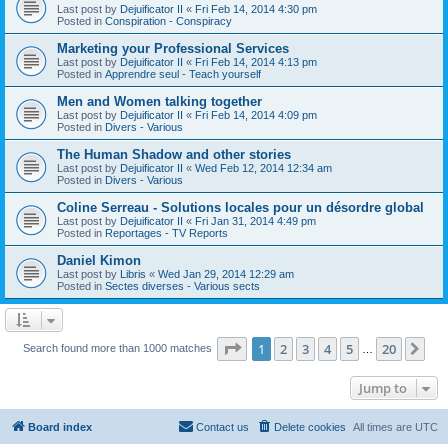
Last post by
Dejuificator II
«
Fri Feb 14, 2014 4:30 pm
Posted in
Conspiration - Conspiracy
Marketing your Professional Services
Last post by
Dejuificator II
«
Fri Feb 14, 2014 4:13 pm
Posted in
Apprendre seul - Teach yourself
Men and Women talking together
Last post by
Dejuificator II
«
Fri Feb 14, 2014 4:09 pm
Posted in
Divers - Various
The Human Shadow and other stories
Last post by
Dejuificator II
«
Wed Feb 12, 2014 12:34 am
Posted in
Divers - Various
Coline Serreau - Solutions locales pour un désordre global
Last post by
Dejuificator II
«
Fri Jan 31, 2014 4:49 pm
Posted in
Reportages - TV Reports
Daniel Kimon
Last post by
Libris
«
Wed Jan 29, 2014 12:29 am
Posted in
Sectes diverses - Various sects
Page
1
of
20
1
2
3
4
5
20
Ne
Search found more than 1000 matches
…
Jump to
Board index
Contact us
Delete cookies
All times are
UTC