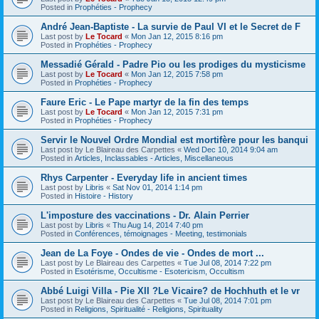
Posted in
Prophéties - Prophecy
André Jean-Baptiste - La survie de Paul VI et le Secret de F
Last post by
Le Tocard
«
Mon Jan 12, 2015 8:16 pm
Posted in
Prophéties - Prophecy
Messadié Gérald - Padre Pio ou les prodiges du mysticisme
Last post by
Le Tocard
«
Mon Jan 12, 2015 7:58 pm
Posted in
Prophéties - Prophecy
Faure Eric - Le Pape martyr de la fin des temps
Last post by
Le Tocard
«
Mon Jan 12, 2015 7:31 pm
Posted in
Prophéties - Prophecy
Servir le Nouvel Ordre Mondial est mortifère pour les banqui
Last post by
Le Blaireau des Carpettes
«
Wed Dec 10, 2014 9:04 am
Posted in
Articles, Inclassables - Articles, Miscellaneous
Rhys Carpenter - Everyday life in ancient times
Last post by
Libris
«
Sat Nov 01, 2014 1:14 pm
Posted in
Histoire - History
L'imposture des vaccinations - Dr. Alain Perrier
Last post by
Libris
«
Thu Aug 14, 2014 7:40 pm
Posted in
Conférences, témoignages - Meeting, testimonials
Jean de La Foye - Ondes de vie - Ondes de mort ...
Last post by
Le Blaireau des Carpettes
«
Tue Jul 08, 2014 7:22 pm
Posted in
Esotérisme, Occultisme - Esotericism, Occultism
Abbé Luigi Villa - Pie XII ?Le Vicaire? de Hochhuth et le vr
Last post by
Le Blaireau des Carpettes
«
Tue Jul 08, 2014 7:01 pm
Posted in
Religions, Spiritualité - Religions, Spirituality