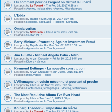
Ou comment pour de l'argent on détruit la Liberté ...
Last post by
Le Tocard
«
Thu Feb 16, 2017 6:28 am
Posted in
Articles, Inclassables - Articles, Miscellaneous
L'Edda
Last post by
Raptor
«
Mon Jan 16, 2017 7:07 pm
Posted in
Religions, Spiritualité - Religions, Spirituality
Omnia veritas
Last post by
Savoisien
«
Thu Jun 23, 2016 2:28 am
Posted in
Section V.I.P
Barry Minkow - Protecting Against Investment Fraud
Last post by
Dejuificator II
«
Mon Dec 07, 2015 8:39 pm
Posted in
Apprendre seul - Teach yourself
Jim Gillette - Michael Angelo Batio - Nitro
Last post by
Aryan Crusader
«
Fri Jul 10, 2015 9:54 pm
Posted in
Divers - Various
Raymond Bettinger - La nouvelle constitution
Last post by
Aryan Crusader
«
Sun Jul 05, 2015 8:11 pm
Posted in
Introuvables - Rares
L'Allemagne un voisin méconnu et pourtant si proche
Last post by
Libris
«
Sun Mar 29, 2015 3:07 pm
Posted in
Conférences, témoignages - Meeting, testimonials
The Most Repulsive Album I've Ever Heard
Last post by
Libris
«
Tue Jan 13, 2015 9:30 pm
Posted in
Apprendre seul - Teach yourself
Kolberg Theodor - L'imposture du siècle
Last post by
Le Tocard
«
Tue Jan 13, 2015 12:49 pm