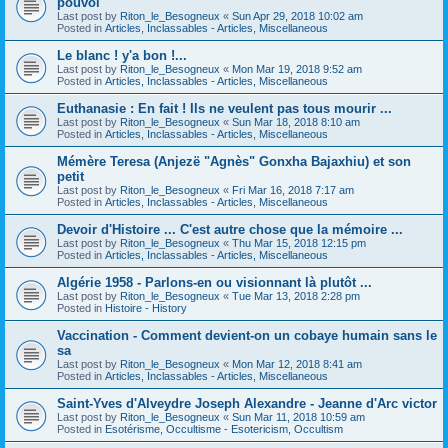
pouvoi
Last post by
Riton_le_Besogneux
«
Sun Apr 29, 2018 10:02 am
Posted in
Articles, Inclassables - Articles, Miscellaneous
Le blanc ! y'a bon !...
Last post by
Riton_le_Besogneux
«
Mon Mar 19, 2018 9:52 am
Posted in
Articles, Inclassables - Articles, Miscellaneous
Euthanasie : En fait ! Ils ne veulent pas tous mourir ...
Last post by
Riton_le_Besogneux
«
Sun Mar 18, 2018 8:10 am
Posted in
Articles, Inclassables - Articles, Miscellaneous
Mémère Teresa (Anjezë "Agnès" Gonxha Bajaxhiu) et son
petit
Last post by
Riton_le_Besogneux
«
Fri Mar 16, 2018 7:17 am
Posted in
Articles, Inclassables - Articles, Miscellaneous
Devoir d'Histoire ... C'est autre chose que la mémoire ...
Last post by
Riton_le_Besogneux
«
Thu Mar 15, 2018 12:15 pm
Posted in
Articles, Inclassables - Articles, Miscellaneous
Algérie 1958 - Parlons-en ou visionnant là plutôt ...
Last post by
Riton_le_Besogneux
«
Tue Mar 13, 2018 2:28 pm
Posted in
Histoire - History
Vaccination - Comment devient-on un cobaye humain sans le
sa
Last post by
Riton_le_Besogneux
«
Mon Mar 12, 2018 8:41 am
Posted in
Articles, Inclassables - Articles, Miscellaneous
Saint-Yves d'Alveydre Joseph Alexandre - Jeanne d'Arc victor
Last post by
Riton_le_Besogneux
«
Sun Mar 11, 2018 10:59 am
Posted in
Esotérisme, Occultisme - Esotericism, Occultism