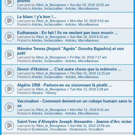
pouvoi
Last post by
Riton_le_Besogneux
«
Sun Apr 29, 2018 10:02 am
Posted in
Articles, Inclassables - Articles, Miscellaneous
Le blanc ! y'a bon !...
Last post by
Riton_le_Besogneux
«
Mon Mar 19, 2018 9:52 am
Posted in
Articles, Inclassables - Articles, Miscellaneous
Euthanasie : En fait ! Ils ne veulent pas tous mourir ...
Last post by
Riton_le_Besogneux
«
Sun Mar 18, 2018 8:10 am
Posted in
Articles, Inclassables - Articles, Miscellaneous
Mémère Teresa (Anjezë "Agnès" Gonxha Bajaxhiu) et son
petit
Last post by
Riton_le_Besogneux
«
Fri Mar 16, 2018 7:17 am
Posted in
Articles, Inclassables - Articles, Miscellaneous
Devoir d'Histoire ... C'est autre chose que la mémoire ...
Last post by
Riton_le_Besogneux
«
Thu Mar 15, 2018 12:15 pm
Posted in
Articles, Inclassables - Articles, Miscellaneous
Algérie 1958 - Parlons-en ou visionnant là plutôt ...
Last post by
Riton_le_Besogneux
«
Tue Mar 13, 2018 2:28 pm
Posted in
Histoire - History
Vaccination - Comment devient-on un cobaye humain sans le
sa
Last post by
Riton_le_Besogneux
«
Mon Mar 12, 2018 8:41 am
Posted in
Articles, Inclassables - Articles, Miscellaneous
Saint-Yves d'Alveydre Joseph Alexandre - Jeanne d'Arc victor
Last post by
Riton_le_Besogneux
«
Sun Mar 11, 2018 10:59 am
Posted in
Esotérisme, Occultisme - Esotericism, Occultism