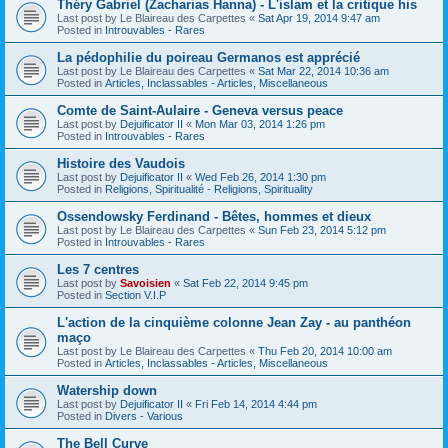
Théry Gabriel (Zacharias Hanna) - L'islam et la critique his
Last post by
Le Blaireau des Carpettes
«
Sat Apr 19, 2014 9:47 am
Posted in
Introuvables - Rares
La pédophilie du poireau Germanos est apprécié
Last post by
Le Blaireau des Carpettes
«
Sat Mar 22, 2014 10:36 am
Posted in
Articles, Inclassables - Articles, Miscellaneous
Comte de Saint-Aulaire - Geneva versus peace
Last post by
Dejuificator II
«
Mon Mar 03, 2014 1:26 pm
Posted in
Introuvables - Rares
Histoire des Vaudois
Last post by
Dejuificator II
«
Wed Feb 26, 2014 1:30 pm
Posted in
Religions, Spiritualité - Religions, Spirituality
Ossendowsky Ferdinand - Bêtes, hommes et dieux
Last post by
Le Blaireau des Carpettes
«
Sun Feb 23, 2014 5:12 pm
Posted in
Introuvables - Rares
Les 7 centres
Last post by
Savoisien
«
Sat Feb 22, 2014 9:45 pm
Posted in
Section V.I.P
L'action de la cinquième colonne Jean Zay - au panthéon
maço
Last post by
Le Blaireau des Carpettes
«
Thu Feb 20, 2014 10:00 am
Posted in
Articles, Inclassables - Articles, Miscellaneous
Watership down
Last post by
Dejuificator II
«
Fri Feb 14, 2014 4:44 pm
Posted in
Divers - Various
The Bell Curve