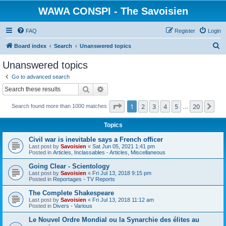
WAWA CONSPI - The Savoisien
FAQ
Register
Login
S
Board index
Search
Unanswered topics
e
Unanswered topics
a
Go to advanced search
r
Search
Advanced search
c
Page
1
of
20
1
2
3
4
5
20
Ne
Search found more than 1000 matches
h
…
Topics
Civil war is inevitable says a French officer
Last post by
Savoisien
«
Sat Jun 05, 2021 1:41 pm
Posted in
Articles, Inclassables - Articles, Miscellaneous
Going Clear - Scientology
Last post by
Savoisien
«
Fri Jul 13, 2018 9:15 pm
Posted in
Reportages - TV Reports
The Complete Shakespeare
Last post by
Savoisien
«
Fri Jul 13, 2018 11:12 am
Posted in
Divers - Various
Le Nouvel Ordre Mondial ou la Synarchie des élites au