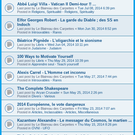
Abbé Luigi Villa - Vatican II Demi-tour !! ...
Last post by
Le Blaireau des Carpettes
«
Tue Jul 08, 2014 6:39 pm
Posted in
Religions, Spiritualité - Religions, Spirituality
Elfor Georges Robert - La garde du Diable ; des SS en
Indoch
Last post by
Le Blaireau des Carpettes
«
Mon Jun 30, 2014 8:52 pm
Posted in
Introuvables - Rares
Béatrice Pignède - L'oligarchie et le sionisme
Last post by
Libris
«
Wed Jun 04, 2014 10:11 pm
Posted in
Judaïsme - Judaism
100 Ways to Motivate Yourself
Last post by
Libris
«
Thu May 29, 2014 10:39 pm
Posted in
Apprendre seul - Teach yourself
Alexis Carrel - L'Homme cet inconnu
Last post by
Le Blaireau des Carpettes
«
Tue May 27, 2014 7:44 pm
Posted in
Introuvables - Rares
The Complete Shakespeare
Last post by
Aryan Crusader
«
Sun May 25, 2014 2:26 pm
Posted in
Divers - Various
2014 Européenne, le vote dangereux
Last post by
Le Blaireau des Carpettes
«
Fri May 23, 2014 7:07 am
Posted in
Articles, Inclassables - Articles, Miscellaneous
Kazantsev Alexandre - Le messager du Cosmos, le martien ...
Last post by
Le Blaireau des Carpettes
«
Thu May 15, 2014 8:26 pm
Posted in
OVNI - UFO