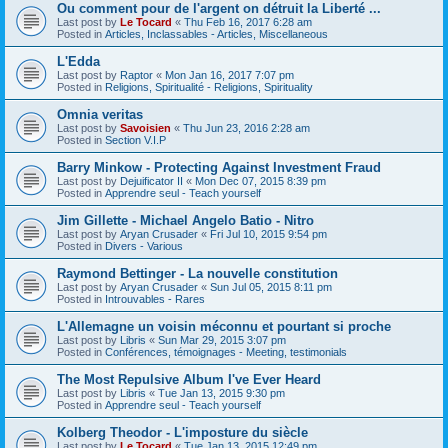
Ou comment pour de l'argent on détruit la Liberté ...
Last post by
Le Tocard
«
Thu Feb 16, 2017 6:28 am
Posted in
Articles, Inclassables - Articles, Miscellaneous
L'Edda
Last post by
Raptor
«
Mon Jan 16, 2017 7:07 pm
Posted in
Religions, Spiritualité - Religions, Spirituality
Omnia veritas
Last post by
Savoisien
«
Thu Jun 23, 2016 2:28 am
Posted in
Section V.I.P
Barry Minkow - Protecting Against Investment Fraud
Last post by
Dejuificator II
«
Mon Dec 07, 2015 8:39 pm
Posted in
Apprendre seul - Teach yourself
Jim Gillette - Michael Angelo Batio - Nitro
Last post by
Aryan Crusader
«
Fri Jul 10, 2015 9:54 pm
Posted in
Divers - Various
Raymond Bettinger - La nouvelle constitution
Last post by
Aryan Crusader
«
Sun Jul 05, 2015 8:11 pm
Posted in
Introuvables - Rares
L'Allemagne un voisin méconnu et pourtant si proche
Last post by
Libris
«
Sun Mar 29, 2015 3:07 pm
Posted in
Conférences, témoignages - Meeting, testimonials
The Most Repulsive Album I've Ever Heard
Last post by
Libris
«
Tue Jan 13, 2015 9:30 pm
Posted in
Apprendre seul - Teach yourself
Kolberg Theodor - L'imposture du siècle
Last post by
Le Tocard
«
Tue Jan 13, 2015 12:49 pm