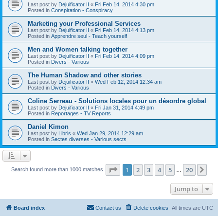
Last post by
Dejuificator II
«
Fri Feb 14, 2014 4:30 pm
Posted in
Conspiration - Conspiracy
Marketing your Professional Services
Last post by
Dejuificator II
«
Fri Feb 14, 2014 4:13 pm
Posted in
Apprendre seul - Teach yourself
Men and Women talking together
Last post by
Dejuificator II
«
Fri Feb 14, 2014 4:09 pm
Posted in
Divers - Various
The Human Shadow and other stories
Last post by
Dejuificator II
«
Wed Feb 12, 2014 12:34 am
Posted in
Divers - Various
Coline Serreau - Solutions locales pour un désordre global
Last post by
Dejuificator II
«
Fri Jan 31, 2014 4:49 pm
Posted in
Reportages - TV Reports
Daniel Kimon
Last post by
Libris
«
Wed Jan 29, 2014 12:29 am
Posted in
Sectes diverses - Various sects
Page
1
of
20
1
2
3
4
5
20
Ne
Search found more than 1000 matches
…
Jump to
Board index
Contact us
Delete cookies
All times are
UTC