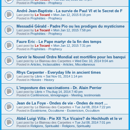
Posted in
Prophéties - Prophecy
André Jean-Baptiste - La survie de Paul VI et le Secret de F
Last post by
Le Tocard
«
Mon Jan 12, 2015 8:16 pm
Posted in
Prophéties - Prophecy
Messadié Gérald - Padre Pio ou les prodiges du mysticisme
Last post by
Le Tocard
«
Mon Jan 12, 2015 7:58 pm
Posted in
Prophéties - Prophecy
Faure Eric - Le Pape martyr de la fin des temps
Last post by
Le Tocard
«
Mon Jan 12, 2015 7:31 pm
Posted in
Prophéties - Prophecy
Servir le Nouvel Ordre Mondial est mortifère pour les banqui
Last post by
Le Blaireau des Carpettes
«
Wed Dec 10, 2014 9:04 am
Posted in
Articles, Inclassables - Articles, Miscellaneous
Rhys Carpenter - Everyday life in ancient times
Last post by
Libris
«
Sat Nov 01, 2014 1:14 pm
Posted in
Histoire - History
L'imposture des vaccinations - Dr. Alain Perrier
Last post by
Libris
«
Thu Aug 14, 2014 7:40 pm
Posted in
Conférences, témoignages - Meeting, testimonials
Jean de La Foye - Ondes de vie - Ondes de mort ...
Last post by
Le Blaireau des Carpettes
«
Tue Jul 08, 2014 7:22 pm
Posted in
Esotérisme, Occultisme - Esotericism, Occultism
Abbé Luigi Villa - Pie XII ?Le Vicaire? de Hochhuth et le vr
Last post by
Le Blaireau des Carpettes
«
Tue Jul 08, 2014 7:01 pm
Posted in
Religions, Spiritualité - Religions, Spirituality