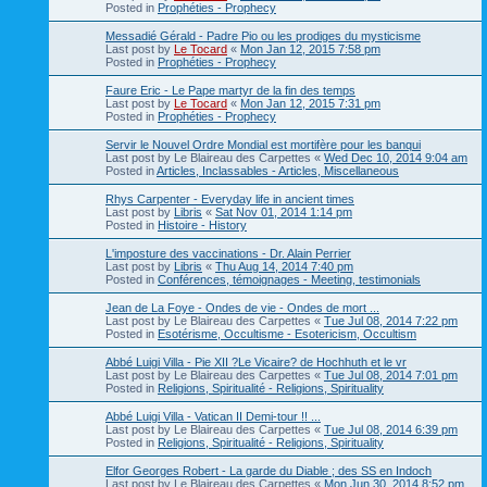
Posted in
Prophéties - Prophecy
Messadié Gérald - Padre Pio ou les prodiges du mysticisme
Last post by
Le Tocard
«
Mon Jan 12, 2015 7:58 pm
Posted in
Prophéties - Prophecy
Faure Eric - Le Pape martyr de la fin des temps
Last post by
Le Tocard
«
Mon Jan 12, 2015 7:31 pm
Posted in
Prophéties - Prophecy
Servir le Nouvel Ordre Mondial est mortifère pour les banqui
Last post by
Le Blaireau des Carpettes
«
Wed Dec 10, 2014 9:04 am
Posted in
Articles, Inclassables - Articles, Miscellaneous
Rhys Carpenter - Everyday life in ancient times
Last post by
Libris
«
Sat Nov 01, 2014 1:14 pm
Posted in
Histoire - History
L'imposture des vaccinations - Dr. Alain Perrier
Last post by
Libris
«
Thu Aug 14, 2014 7:40 pm
Posted in
Conférences, témoignages - Meeting, testimonials
Jean de La Foye - Ondes de vie - Ondes de mort ...
Last post by
Le Blaireau des Carpettes
«
Tue Jul 08, 2014 7:22 pm
Posted in
Esotérisme, Occultisme - Esotericism, Occultism
Abbé Luigi Villa - Pie XII ?Le Vicaire? de Hochhuth et le vr
Last post by
Le Blaireau des Carpettes
«
Tue Jul 08, 2014 7:01 pm
Posted in
Religions, Spiritualité - Religions, Spirituality
Abbé Luigi Villa - Vatican II Demi-tour !! ...
Last post by
Le Blaireau des Carpettes
«
Tue Jul 08, 2014 6:39 pm
Posted in
Religions, Spiritualité - Religions, Spirituality
Elfor Georges Robert - La garde du Diable ; des SS en Indoch
Last post by
Le Blaireau des Carpettes
«
Mon Jun 30, 2014 8:52 pm