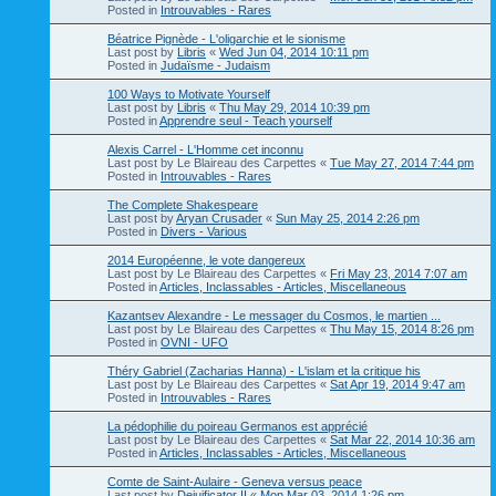
Posted in
Introuvables - Rares
Béatrice Pignède - L'oligarchie et le sionisme
Last post by
Libris
«
Wed Jun 04, 2014 10:11 pm
Posted in
Judaïsme - Judaism
100 Ways to Motivate Yourself
Last post by
Libris
«
Thu May 29, 2014 10:39 pm
Posted in
Apprendre seul - Teach yourself
Alexis Carrel - L'Homme cet inconnu
Last post by
Le Blaireau des Carpettes
«
Tue May 27, 2014 7:44 pm
Posted in
Introuvables - Rares
The Complete Shakespeare
Last post by
Aryan Crusader
«
Sun May 25, 2014 2:26 pm
Posted in
Divers - Various
2014 Européenne, le vote dangereux
Last post by
Le Blaireau des Carpettes
«
Fri May 23, 2014 7:07 am
Posted in
Articles, Inclassables - Articles, Miscellaneous
Kazantsev Alexandre - Le messager du Cosmos, le martien ...
Last post by
Le Blaireau des Carpettes
«
Thu May 15, 2014 8:26 pm
Posted in
OVNI - UFO
Théry Gabriel (Zacharias Hanna) - L'islam et la critique his
Last post by
Le Blaireau des Carpettes
«
Sat Apr 19, 2014 9:47 am
Posted in
Introuvables - Rares
La pédophilie du poireau Germanos est apprécié
Last post by
Le Blaireau des Carpettes
«
Sat Mar 22, 2014 10:36 am
Posted in
Articles, Inclassables - Articles, Miscellaneous
Comte de Saint-Aulaire - Geneva versus peace
Last post by
Dejuificator II
«
Mon Mar 03, 2014 1:26 pm