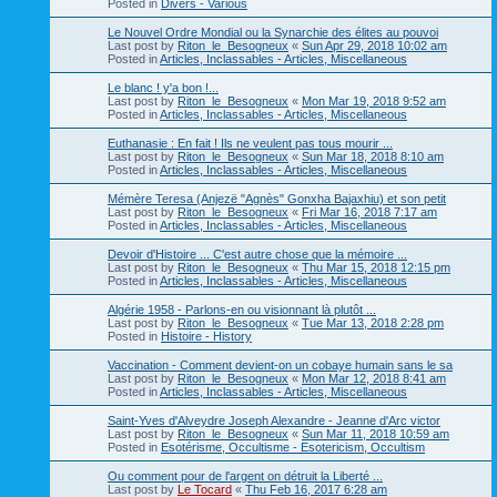
Posted in
Divers - Various
Le Nouvel Ordre Mondial ou la Synarchie des élites au pouvoi
Last post by
Riton_le_Besogneux
«
Sun Apr 29, 2018 10:02 am
Posted in
Articles, Inclassables - Articles, Miscellaneous
Le blanc ! y'a bon !...
Last post by
Riton_le_Besogneux
«
Mon Mar 19, 2018 9:52 am
Posted in
Articles, Inclassables - Articles, Miscellaneous
Euthanasie : En fait ! Ils ne veulent pas tous mourir ...
Last post by
Riton_le_Besogneux
«
Sun Mar 18, 2018 8:10 am
Posted in
Articles, Inclassables - Articles, Miscellaneous
Mémère Teresa (Anjezë "Agnès" Gonxha Bajaxhiu) et son petit
Last post by
Riton_le_Besogneux
«
Fri Mar 16, 2018 7:17 am
Posted in
Articles, Inclassables - Articles, Miscellaneous
Devoir d'Histoire ... C'est autre chose que la mémoire ...
Last post by
Riton_le_Besogneux
«
Thu Mar 15, 2018 12:15 pm
Posted in
Articles, Inclassables - Articles, Miscellaneous
Algérie 1958 - Parlons-en ou visionnant là plutôt ...
Last post by
Riton_le_Besogneux
«
Tue Mar 13, 2018 2:28 pm
Posted in
Histoire - History
Vaccination - Comment devient-on un cobaye humain sans le sa
Last post by
Riton_le_Besogneux
«
Mon Mar 12, 2018 8:41 am
Posted in
Articles, Inclassables - Articles, Miscellaneous
Saint-Yves d'Alveydre Joseph Alexandre - Jeanne d'Arc victor
Last post by
Riton_le_Besogneux
«
Sun Mar 11, 2018 10:59 am
Posted in
Esotérisme, Occultisme - Esotericism, Occultism
Ou comment pour de l'argent on détruit la Liberté ...
Last post by
Le Tocard
«
Thu Feb 16, 2017 6:28 am