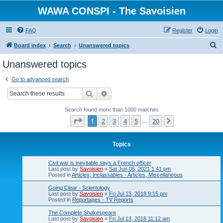
WAWA CONSPI - The Savoisien
FAQ
Register
Login
S
Board index
Search
Unanswered topics
e
Unanswered topics
a
Go to advanced search
r
Search
Advanced search
c
h
Search found more than 1000 matches
Page
1
of
20
1
2
3
4
5
20
Next
…
Topics
Civil war is inevitable says a French officer
Last post by
Savoisien
«
Sat Jun 05, 2021 1:41 pm
Posted in
Articles, Inclassables - Articles, Miscellaneous
Going Clear - Scientology
Last post by
Savoisien
«
Fri Jul 13, 2018 9:15 pm
Posted in
Reportages - TV Reports
The Complete Shakespeare
Last post by
Savoisien
«
Fri Jul 13, 2018 11:12 am