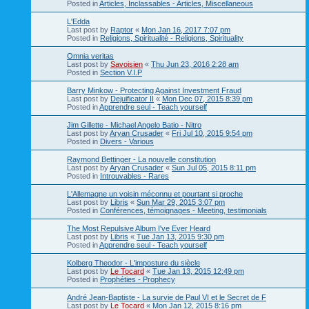
Posted in
Articles, Inclassables - Articles, Miscellaneous
L'Edda
Last post by
Raptor
«
Mon Jan 16, 2017 7:07 pm
Posted in
Religions, Spiritualité - Religions, Spirituality
Omnia veritas
Last post by
Savoisien
«
Thu Jun 23, 2016 2:28 am
Posted in
Section V.I.P
Barry Minkow - Protecting Against Investment Fraud
Last post by
Dejuificator II
«
Mon Dec 07, 2015 8:39 pm
Posted in
Apprendre seul - Teach yourself
Jim Gillette - Michael Angelo Batio - Nitro
Last post by
Aryan Crusader
«
Fri Jul 10, 2015 9:54 pm
Posted in
Divers - Various
Raymond Bettinger - La nouvelle constitution
Last post by
Aryan Crusader
«
Sun Jul 05, 2015 8:11 pm
Posted in
Introuvables - Rares
L'Allemagne un voisin méconnu et pourtant si proche
Last post by
Libris
«
Sun Mar 29, 2015 3:07 pm
Posted in
Conférences, témoignages - Meeting, testimonials
The Most Repulsive Album I've Ever Heard
Last post by
Libris
«
Tue Jan 13, 2015 9:30 pm
Posted in
Apprendre seul - Teach yourself
Kolberg Theodor - L'imposture du siècle
Last post by
Le Tocard
«
Tue Jan 13, 2015 12:49 pm
Posted in
Prophéties - Prophecy
André Jean-Baptiste - La survie de Paul VI et le Secret de F
Last post by
Le Tocard
«
Mon Jan 12, 2015 8:16 pm