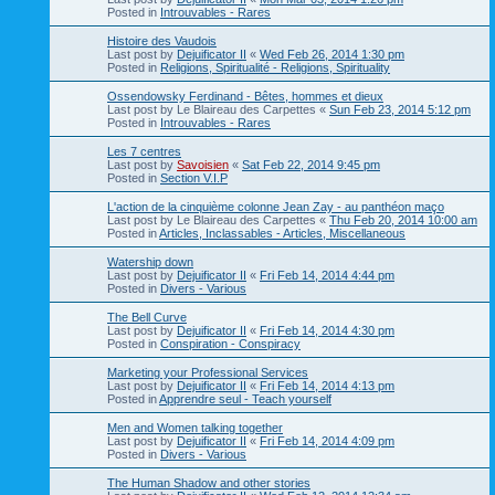
Posted in
Introuvables - Rares
Histoire des Vaudois
Last post by
Dejuificator II
«
Wed Feb 26, 2014 1:30 pm
Posted in
Religions, Spiritualité - Religions, Spirituality
Ossendowsky Ferdinand - Bêtes, hommes et dieux
Last post by
Le Blaireau des Carpettes
«
Sun Feb 23, 2014 5:12 pm
Posted in
Introuvables - Rares
Les 7 centres
Last post by
Savoisien
«
Sat Feb 22, 2014 9:45 pm
Posted in
Section V.I.P
L'action de la cinquième colonne Jean Zay - au panthéon maço
Last post by
Le Blaireau des Carpettes
«
Thu Feb 20, 2014 10:00 am
Posted in
Articles, Inclassables - Articles, Miscellaneous
Watership down
Last post by
Dejuificator II
«
Fri Feb 14, 2014 4:44 pm
Posted in
Divers - Various
The Bell Curve
Last post by
Dejuificator II
«
Fri Feb 14, 2014 4:30 pm
Posted in
Conspiration - Conspiracy
Marketing your Professional Services
Last post by
Dejuificator II
«
Fri Feb 14, 2014 4:13 pm
Posted in
Apprendre seul - Teach yourself
Men and Women talking together
Last post by
Dejuificator II
«
Fri Feb 14, 2014 4:09 pm
Posted in
Divers - Various
The Human Shadow and other stories