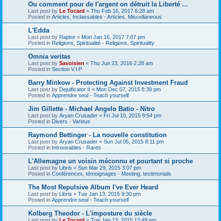
Ou comment pour de l'argent on détruit la Liberté ...
Last post by
Le Tocard
«
Thu Feb 16, 2017 6:28 am
Posted in
Articles, Inclassables - Articles, Miscellaneous
L'Edda
Last post by
Raptor
«
Mon Jan 16, 2017 7:07 pm
Posted in
Religions, Spiritualité - Religions, Spirituality
Omnia veritas
Last post by
Savoisien
«
Thu Jun 23, 2016 2:28 am
Posted in
Section V.I.P
Barry Minkow - Protecting Against Investment Fraud
Last post by
Dejuificator II
«
Mon Dec 07, 2015 8:39 pm
Posted in
Apprendre seul - Teach yourself
Jim Gillette - Michael Angelo Batio - Nitro
Last post by
Aryan Crusader
«
Fri Jul 10, 2015 9:54 pm
Posted in
Divers - Various
Raymond Bettinger - La nouvelle constitution
Last post by
Aryan Crusader
«
Sun Jul 05, 2015 8:11 pm
Posted in
Introuvables - Rares
L'Allemagne un voisin méconnu et pourtant si proche
Last post by
Libris
«
Sun Mar 29, 2015 3:07 pm
Posted in
Conférences, témoignages - Meeting, testimonials
The Most Repulsive Album I've Ever Heard
Last post by
Libris
«
Tue Jan 13, 2015 9:30 pm
Posted in
Apprendre seul - Teach yourself
Kolberg Theodor - L'imposture du siècle
Last post by
Le Tocard
«
Tue Jan 13, 2015 12:49 pm