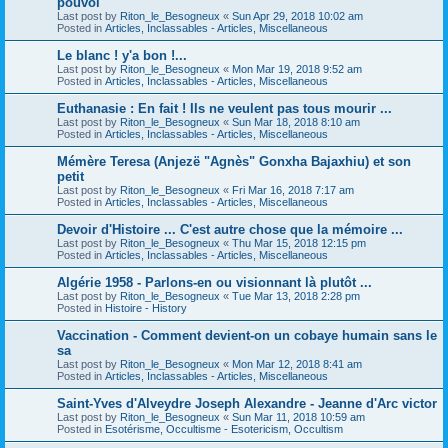
pouvoi
Last post by
Riton_le_Besogneux
«
Sun Apr 29, 2018 10:02 am
Posted in
Articles, Inclassables - Articles, Miscellaneous
Le blanc ! y'a bon !...
Last post by
Riton_le_Besogneux
«
Mon Mar 19, 2018 9:52 am
Posted in
Articles, Inclassables - Articles, Miscellaneous
Euthanasie : En fait ! Ils ne veulent pas tous mourir ...
Last post by
Riton_le_Besogneux
«
Sun Mar 18, 2018 8:10 am
Posted in
Articles, Inclassables - Articles, Miscellaneous
Mémère Teresa (Anjezë "Agnès" Gonxha Bajaxhiu) et son
petit
Last post by
Riton_le_Besogneux
«
Fri Mar 16, 2018 7:17 am
Posted in
Articles, Inclassables - Articles, Miscellaneous
Devoir d'Histoire ... C'est autre chose que la mémoire ...
Last post by
Riton_le_Besogneux
«
Thu Mar 15, 2018 12:15 pm
Posted in
Articles, Inclassables - Articles, Miscellaneous
Algérie 1958 - Parlons-en ou visionnant là plutôt ...
Last post by
Riton_le_Besogneux
«
Tue Mar 13, 2018 2:28 pm
Posted in
Histoire - History
Vaccination - Comment devient-on un cobaye humain sans le
sa
Last post by
Riton_le_Besogneux
«
Mon Mar 12, 2018 8:41 am
Posted in
Articles, Inclassables - Articles, Miscellaneous
Saint-Yves d'Alveydre Joseph Alexandre - Jeanne d'Arc victor
Last post by
Riton_le_Besogneux
«
Sun Mar 11, 2018 10:59 am
Posted in
Esotérisme, Occultisme - Esotericism, Occultism