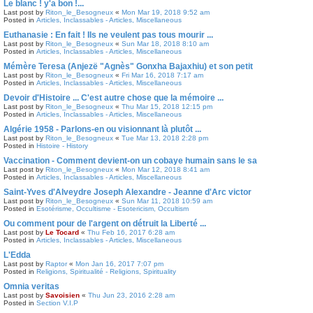
Le blanc ! y'a bon !...
Last post by
Riton_le_Besogneux
«
Mon Mar 19, 2018 9:52 am
Posted in
Articles, Inclassables - Articles, Miscellaneous
Euthanasie : En fait ! Ils ne veulent pas tous mourir ...
Last post by
Riton_le_Besogneux
«
Sun Mar 18, 2018 8:10 am
Posted in
Articles, Inclassables - Articles, Miscellaneous
Mémère Teresa (Anjezë "Agnès" Gonxha Bajaxhiu) et son petit
Last post by
Riton_le_Besogneux
«
Fri Mar 16, 2018 7:17 am
Posted in
Articles, Inclassables - Articles, Miscellaneous
Devoir d'Histoire ... C'est autre chose que la mémoire ...
Last post by
Riton_le_Besogneux
«
Thu Mar 15, 2018 12:15 pm
Posted in
Articles, Inclassables - Articles, Miscellaneous
Algérie 1958 - Parlons-en ou visionnant là plutôt ...
Last post by
Riton_le_Besogneux
«
Tue Mar 13, 2018 2:28 pm
Posted in
Histoire - History
Vaccination - Comment devient-on un cobaye humain sans le sa
Last post by
Riton_le_Besogneux
«
Mon Mar 12, 2018 8:41 am
Posted in
Articles, Inclassables - Articles, Miscellaneous
Saint-Yves d'Alveydre Joseph Alexandre - Jeanne d'Arc victor
Last post by
Riton_le_Besogneux
«
Sun Mar 11, 2018 10:59 am
Posted in
Esotérisme, Occultisme - Esotericism, Occultism
Ou comment pour de l'argent on détruit la Liberté ...
Last post by
Le Tocard
«
Thu Feb 16, 2017 6:28 am
Posted in
Articles, Inclassables - Articles, Miscellaneous
L'Edda
Last post by
Raptor
«
Mon Jan 16, 2017 7:07 pm
Posted in
Religions, Spiritualité - Religions, Spirituality
Omnia veritas
Last post by
Savoisien
«
Thu Jun 23, 2016 2:28 am
Posted in
Section V.I.P