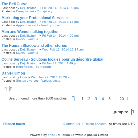
The Bell Curve
Last post by
Dejuificator II
«
Fri Feb 14, 2014 4:30 pm
Posted in
Conspiration - Conspiracy
Marketing your Professional Services
Last post by
Dejuificator II
«
Fri Feb 14, 2014 4:13 pm
Posted in
Apprendre seul - Teach yourself
Men and Women talking together
Last post by
Dejuificator II
«
Fri Feb 14, 2014 4:09 pm
Posted in
Divers - Various
The Human Shadow and other stories
Last post by
Dejuificator II
«
Wed Feb 12, 2014 12:34 am
Posted in
Divers - Various
Coline Serreau - Solutions locales pour un désordre global
Last post by
Dejuificator II
«
Fri Jan 31, 2014 4:49 pm
Posted in
Reportages - TV Reports
Daniel Kimon
Last post by
Libris
«
Wed Jan 29, 2014 12:29 am
Posted in
Sectes diverses - Various sects
Page
1
of
20
1
2
3
4
5
20
Nex
Search found more than 1000 matches
…
Jump to
Board index
Contact us
Delete cookies
All times are
UTC
Powered by
phpBB
® Forum Software © phpBB Limited