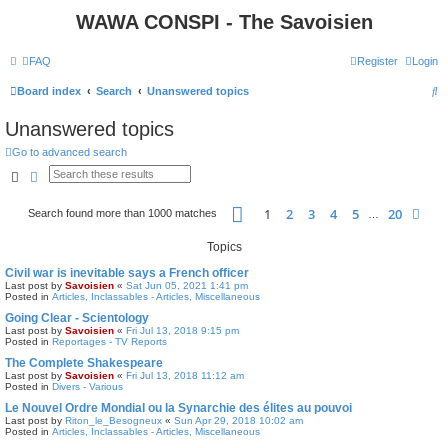
WAWA CONSPI - The Savoisien
FAQ
Register
Login
S
Board index
Search
Unanswered topics
e
Unanswered topics
a
Go to advanced search
r
Search
Advanced search
c
Page
1
of
20
h
1
2
3
4
5
20
Nex
Search found more than 1000 matches
…
Topics
Civil war is inevitable says a French officer
Last post by
Savoisien
«
Sat Jun 05, 2021 1:41 pm
Posted in
Articles, Inclassables - Articles, Miscellaneous
Going Clear - Scientology
Last post by
Savoisien
«
Fri Jul 13, 2018 9:15 pm
Posted in
Reportages - TV Reports
The Complete Shakespeare
Last post by
Savoisien
«
Fri Jul 13, 2018 11:12 am
Posted in
Divers - Various
Le Nouvel Ordre Mondial ou la Synarchie des élites au pouvoi
Last post by
Riton_le_Besogneux
«
Sun Apr 29, 2018 10:02 am
Posted in
Articles, Inclassables - Articles, Miscellaneous