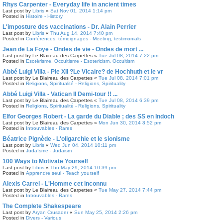
Rhys Carpenter - Everyday life in ancient times
Last post by
Libris
«
Sat Nov 01, 2014 1:14 pm
Posted in
Histoire - History
L'imposture des vaccinations - Dr. Alain Perrier
Last post by
Libris
«
Thu Aug 14, 2014 7:40 pm
Posted in
Conférences, témoignages - Meeting, testimonials
Jean de La Foye - Ondes de vie - Ondes de mort ...
Last post by
Le Blaireau des Carpettes
«
Tue Jul 08, 2014 7:22 pm
Posted in
Esotérisme, Occultisme - Esotericism, Occultism
Abbé Luigi Villa - Pie XII ?Le Vicaire? de Hochhuth et le vr
Last post by
Le Blaireau des Carpettes
«
Tue Jul 08, 2014 7:01 pm
Posted in
Religions, Spiritualité - Religions, Spirituality
Abbé Luigi Villa - Vatican II Demi-tour !! ...
Last post by
Le Blaireau des Carpettes
«
Tue Jul 08, 2014 6:39 pm
Posted in
Religions, Spiritualité - Religions, Spirituality
Elfor Georges Robert - La garde du Diable ; des SS en Indoch
Last post by
Le Blaireau des Carpettes
«
Mon Jun 30, 2014 8:52 pm
Posted in
Introuvables - Rares
Béatrice Pignède - L'oligarchie et le sionisme
Last post by
Libris
«
Wed Jun 04, 2014 10:11 pm
Posted in
Judaïsme - Judaism
100 Ways to Motivate Yourself
Last post by
Libris
«
Thu May 29, 2014 10:39 pm
Posted in
Apprendre seul - Teach yourself
Alexis Carrel - L'Homme cet inconnu
Last post by
Le Blaireau des Carpettes
«
Tue May 27, 2014 7:44 pm
Posted in
Introuvables - Rares
The Complete Shakespeare
Last post by
Aryan Crusader
«
Sun May 25, 2014 2:26 pm
Posted in
Divers - Various