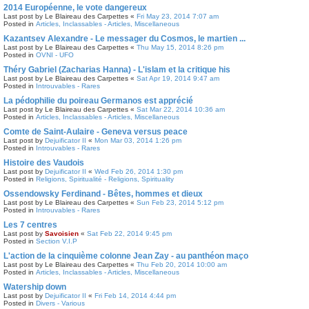
2014 Européenne, le vote dangereux
Last post by
Le Blaireau des Carpettes
«
Fri May 23, 2014 7:07 am
Posted in
Articles, Inclassables - Articles, Miscellaneous
Kazantsev Alexandre - Le messager du Cosmos, le martien ...
Last post by
Le Blaireau des Carpettes
«
Thu May 15, 2014 8:26 pm
Posted in
OVNI - UFO
Théry Gabriel (Zacharias Hanna) - L'islam et la critique his
Last post by
Le Blaireau des Carpettes
«
Sat Apr 19, 2014 9:47 am
Posted in
Introuvables - Rares
La pédophilie du poireau Germanos est apprécié
Last post by
Le Blaireau des Carpettes
«
Sat Mar 22, 2014 10:36 am
Posted in
Articles, Inclassables - Articles, Miscellaneous
Comte de Saint-Aulaire - Geneva versus peace
Last post by
Dejuificator II
«
Mon Mar 03, 2014 1:26 pm
Posted in
Introuvables - Rares
Histoire des Vaudois
Last post by
Dejuificator II
«
Wed Feb 26, 2014 1:30 pm
Posted in
Religions, Spiritualité - Religions, Spirituality
Ossendowsky Ferdinand - Bêtes, hommes et dieux
Last post by
Le Blaireau des Carpettes
«
Sun Feb 23, 2014 5:12 pm
Posted in
Introuvables - Rares
Les 7 centres
Last post by
Savoisien
«
Sat Feb 22, 2014 9:45 pm
Posted in
Section V.I.P
L'action de la cinquième colonne Jean Zay - au panthéon maço
Last post by
Le Blaireau des Carpettes
«
Thu Feb 20, 2014 10:00 am
Posted in
Articles, Inclassables - Articles, Miscellaneous
Watership down
Last post by
Dejuificator II
«
Fri Feb 14, 2014 4:44 pm
Posted in
Divers - Various