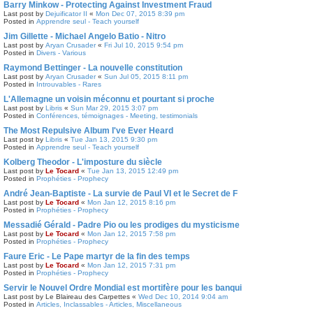
Barry Minkow - Protecting Against Investment Fraud
Last post by
Dejuificator II
«
Mon Dec 07, 2015 8:39 pm
Posted in
Apprendre seul - Teach yourself
Jim Gillette - Michael Angelo Batio - Nitro
Last post by
Aryan Crusader
«
Fri Jul 10, 2015 9:54 pm
Posted in
Divers - Various
Raymond Bettinger - La nouvelle constitution
Last post by
Aryan Crusader
«
Sun Jul 05, 2015 8:11 pm
Posted in
Introuvables - Rares
L'Allemagne un voisin méconnu et pourtant si proche
Last post by
Libris
«
Sun Mar 29, 2015 3:07 pm
Posted in
Conférences, témoignages - Meeting, testimonials
The Most Repulsive Album I've Ever Heard
Last post by
Libris
«
Tue Jan 13, 2015 9:30 pm
Posted in
Apprendre seul - Teach yourself
Kolberg Theodor - L'imposture du siècle
Last post by
Le Tocard
«
Tue Jan 13, 2015 12:49 pm
Posted in
Prophéties - Prophecy
André Jean-Baptiste - La survie de Paul VI et le Secret de F
Last post by
Le Tocard
«
Mon Jan 12, 2015 8:16 pm
Posted in
Prophéties - Prophecy
Messadié Gérald - Padre Pio ou les prodiges du mysticisme
Last post by
Le Tocard
«
Mon Jan 12, 2015 7:58 pm
Posted in
Prophéties - Prophecy
Faure Eric - Le Pape martyr de la fin des temps
Last post by
Le Tocard
«
Mon Jan 12, 2015 7:31 pm
Posted in
Prophéties - Prophecy
Servir le Nouvel Ordre Mondial est mortifère pour les banqui
Last post by
Le Blaireau des Carpettes
«
Wed Dec 10, 2014 9:04 am
Posted in
Articles, Inclassables - Articles, Miscellaneous