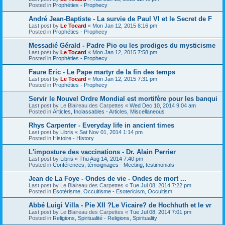
Posted in
Prophéties - Prophecy
André Jean-Baptiste - La survie de Paul VI et le Secret de F
Last post by
Le Tocard
«
Mon Jan 12, 2015 8:16 pm
Posted in
Prophéties - Prophecy
Messadié Gérald - Padre Pio ou les prodiges du mysticisme
Last post by
Le Tocard
«
Mon Jan 12, 2015 7:58 pm
Posted in
Prophéties - Prophecy
Faure Eric - Le Pape martyr de la fin des temps
Last post by
Le Tocard
«
Mon Jan 12, 2015 7:31 pm
Posted in
Prophéties - Prophecy
Servir le Nouvel Ordre Mondial est mortifère pour les banqui
Last post by
Le Blaireau des Carpettes
«
Wed Dec 10, 2014 9:04 am
Posted in
Articles, Inclassables - Articles, Miscellaneous
Rhys Carpenter - Everyday life in ancient times
Last post by
Libris
«
Sat Nov 01, 2014 1:14 pm
Posted in
Histoire - History
L'imposture des vaccinations - Dr. Alain Perrier
Last post by
Libris
«
Thu Aug 14, 2014 7:40 pm
Posted in
Conférences, témoignages - Meeting, testimonials
Jean de La Foye - Ondes de vie - Ondes de mort ...
Last post by
Le Blaireau des Carpettes
«
Tue Jul 08, 2014 7:22 pm
Posted in
Esotérisme, Occultisme - Esotericism, Occultism
Abbé Luigi Villa - Pie XII ?Le Vicaire? de Hochhuth et le vr
Last post by
Le Blaireau des Carpettes
«
Tue Jul 08, 2014 7:01 pm
Posted in
Religions, Spiritualité - Religions, Spirituality