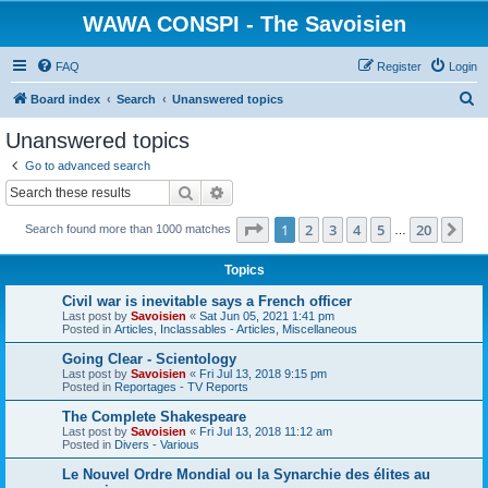
WAWA CONSPI - The Savoisien
FAQ
Register
Login
S
Board index
Search
Unanswered topics
e
Unanswered topics
a
Go to advanced search
r
Search
Advanced search
c
Page
1
of
20
1
2
3
4
5
20
Ne
Search found more than 1000 matches
h
…
Topics
Civil war is inevitable says a French officer
Last post by
Savoisien
«
Sat Jun 05, 2021 1:41 pm
Posted in
Articles, Inclassables - Articles, Miscellaneous
Going Clear - Scientology
Last post by
Savoisien
«
Fri Jul 13, 2018 9:15 pm
Posted in
Reportages - TV Reports
The Complete Shakespeare
Last post by
Savoisien
«
Fri Jul 13, 2018 11:12 am
Posted in
Divers - Various
Le Nouvel Ordre Mondial ou la Synarchie des élites au