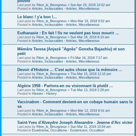
pouvoi
Last post by
Riton_le_Besogneux
«
Sun Apr 29, 2018 10:02 am
Posted in
Articles, Inclassables - Articles, Miscellaneous
Le blanc ! y'a bon !...
Last post by
Riton_le_Besogneux
«
Mon Mar 19, 2018 9:52 am
Posted in
Articles, Inclassables - Articles, Miscellaneous
Euthanasie : En fait ! Ils ne veulent pas tous mourir ...
Last post by
Riton_le_Besogneux
«
Sun Mar 18, 2018 8:10 am
Posted in
Articles, Inclassables - Articles, Miscellaneous
Mémère Teresa (Anjezë "Agnès" Gonxha Bajaxhiu) et son
petit
Last post by
Riton_le_Besogneux
«
Fri Mar 16, 2018 7:17 am
Posted in
Articles, Inclassables - Articles, Miscellaneous
Devoir d'Histoire ... C'est autre chose que la mémoire ...
Last post by
Riton_le_Besogneux
«
Thu Mar 15, 2018 12:15 pm
Posted in
Articles, Inclassables - Articles, Miscellaneous
Algérie 1958 - Parlons-en ou visionnant là plutôt ...
Last post by
Riton_le_Besogneux
«
Tue Mar 13, 2018 2:28 pm
Posted in
Histoire - History
Vaccination - Comment devient-on un cobaye humain sans le
sa
Last post by
Riton_le_Besogneux
«
Mon Mar 12, 2018 8:41 am
Posted in
Articles, Inclassables - Articles, Miscellaneous
Saint-Yves d'Alveydre Joseph Alexandre - Jeanne d'Arc victor
Last post by
Riton_le_Besogneux
«
Sun Mar 11, 2018 10:59 am
Posted in
Esotérisme, Occultisme - Esotericism, Occultism