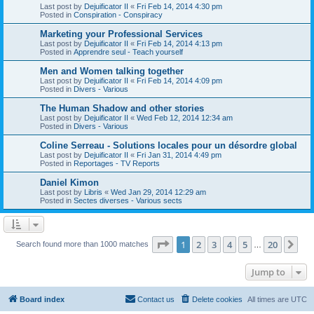
Last post by
Dejuificator II
«
Fri Feb 14, 2014 4:30 pm
Posted in
Conspiration - Conspiracy
Marketing your Professional Services
Last post by
Dejuificator II
«
Fri Feb 14, 2014 4:13 pm
Posted in
Apprendre seul - Teach yourself
Men and Women talking together
Last post by
Dejuificator II
«
Fri Feb 14, 2014 4:09 pm
Posted in
Divers - Various
The Human Shadow and other stories
Last post by
Dejuificator II
«
Wed Feb 12, 2014 12:34 am
Posted in
Divers - Various
Coline Serreau - Solutions locales pour un désordre global
Last post by
Dejuificator II
«
Fri Jan 31, 2014 4:49 pm
Posted in
Reportages - TV Reports
Daniel Kimon
Last post by
Libris
«
Wed Jan 29, 2014 12:29 am
Posted in
Sectes diverses - Various sects
Page
1
of
20
1
2
3
4
5
20
Ne
Search found more than 1000 matches
…
Jump to
Board index
Contact us
Delete cookies
All times are
UTC