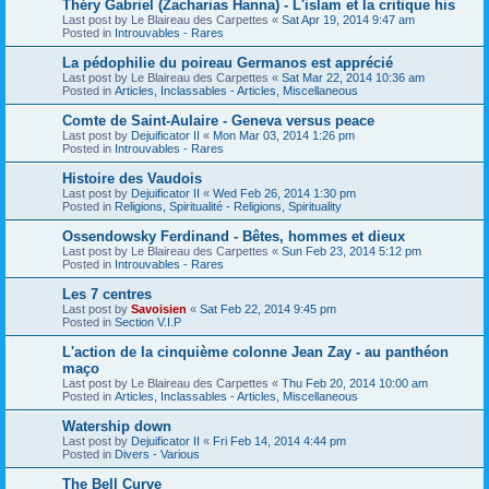
Théry Gabriel (Zacharias Hanna) - L'islam et la critique his
Last post by
Le Blaireau des Carpettes
«
Sat Apr 19, 2014 9:47 am
Posted in
Introuvables - Rares
La pédophilie du poireau Germanos est apprécié
Last post by
Le Blaireau des Carpettes
«
Sat Mar 22, 2014 10:36 am
Posted in
Articles, Inclassables - Articles, Miscellaneous
Comte de Saint-Aulaire - Geneva versus peace
Last post by
Dejuificator II
«
Mon Mar 03, 2014 1:26 pm
Posted in
Introuvables - Rares
Histoire des Vaudois
Last post by
Dejuificator II
«
Wed Feb 26, 2014 1:30 pm
Posted in
Religions, Spiritualité - Religions, Spirituality
Ossendowsky Ferdinand - Bêtes, hommes et dieux
Last post by
Le Blaireau des Carpettes
«
Sun Feb 23, 2014 5:12 pm
Posted in
Introuvables - Rares
Les 7 centres
Last post by
Savoisien
«
Sat Feb 22, 2014 9:45 pm
Posted in
Section V.I.P
L'action de la cinquième colonne Jean Zay - au panthéon
maço
Last post by
Le Blaireau des Carpettes
«
Thu Feb 20, 2014 10:00 am
Posted in
Articles, Inclassables - Articles, Miscellaneous
Watership down
Last post by
Dejuificator II
«
Fri Feb 14, 2014 4:44 pm
Posted in
Divers - Various
The Bell Curve