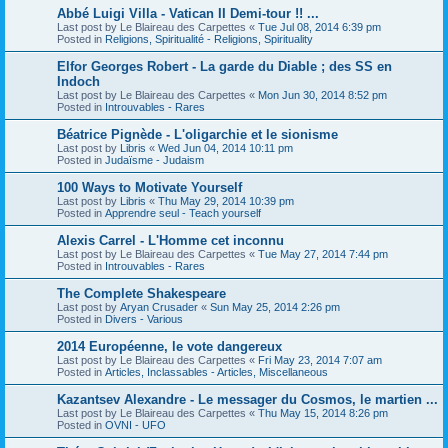
Abbé Luigi Villa - Vatican II Demi-tour !! ...
Last post by
Le Blaireau des Carpettes
«
Tue Jul 08, 2014 6:39 pm
Posted in
Religions, Spiritualité - Religions, Spirituality
Elfor Georges Robert - La garde du Diable ; des SS en
Indoch
Last post by
Le Blaireau des Carpettes
«
Mon Jun 30, 2014 8:52 pm
Posted in
Introuvables - Rares
Béatrice Pignède - L'oligarchie et le sionisme
Last post by
Libris
«
Wed Jun 04, 2014 10:11 pm
Posted in
Judaïsme - Judaism
100 Ways to Motivate Yourself
Last post by
Libris
«
Thu May 29, 2014 10:39 pm
Posted in
Apprendre seul - Teach yourself
Alexis Carrel - L'Homme cet inconnu
Last post by
Le Blaireau des Carpettes
«
Tue May 27, 2014 7:44 pm
Posted in
Introuvables - Rares
The Complete Shakespeare
Last post by
Aryan Crusader
«
Sun May 25, 2014 2:26 pm
Posted in
Divers - Various
2014 Européenne, le vote dangereux
Last post by
Le Blaireau des Carpettes
«
Fri May 23, 2014 7:07 am
Posted in
Articles, Inclassables - Articles, Miscellaneous
Kazantsev Alexandre - Le messager du Cosmos, le martien ...
Last post by
Le Blaireau des Carpettes
«
Thu May 15, 2014 8:26 pm
Posted in
OVNI - UFO