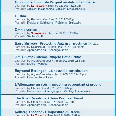
Ou comment pour de l'argent on détruit la Liberté ...
Last post by
Le Tocard
«
Thu Feb 16, 2017 6:28 am
Posted in
Articles, Inclassables - Articles, Miscellaneous
L'Edda
Last post by
Raptor
«
Mon Jan 16, 2017 7:07 pm
Posted in
Religions, Spiritualité - Religions, Spirituality
Omnia veritas
Last post by
Savoisien
«
Thu Jun 23, 2016 2:28 am
Posted in
Section V.I.P
Barry Minkow - Protecting Against Investment Fraud
Last post by
Dejuificator II
«
Mon Dec 07, 2015 8:39 pm
Posted in
Apprendre seul - Teach yourself
Jim Gillette - Michael Angelo Batio - Nitro
Last post by
Aryan Crusader
«
Fri Jul 10, 2015 9:54 pm
Posted in
Divers - Various
Raymond Bettinger - La nouvelle constitution
Last post by
Aryan Crusader
«
Sun Jul 05, 2015 8:11 pm
Posted in
Introuvables - Rares
L'Allemagne un voisin méconnu et pourtant si proche
Last post by
Libris
«
Sun Mar 29, 2015 3:07 pm
Posted in
Conférences, témoignages - Meeting, testimonials
The Most Repulsive Album I've Ever Heard
Last post by
Libris
«
Tue Jan 13, 2015 9:30 pm
Posted in
Apprendre seul - Teach yourself
Kolberg Theodor - L'imposture du siècle
Last post by
Le Tocard
«
Tue Jan 13, 2015 12:49 pm