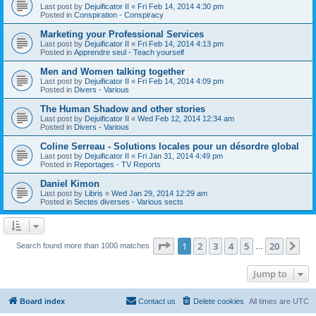
Last post by
Dejuificator II
«
Fri Feb 14, 2014 4:30 pm
Posted in
Conspiration - Conspiracy
Marketing your Professional Services
Last post by
Dejuificator II
«
Fri Feb 14, 2014 4:13 pm
Posted in
Apprendre seul - Teach yourself
Men and Women talking together
Last post by
Dejuificator II
«
Fri Feb 14, 2014 4:09 pm
Posted in
Divers - Various
The Human Shadow and other stories
Last post by
Dejuificator II
«
Wed Feb 12, 2014 12:34 am
Posted in
Divers - Various
Coline Serreau - Solutions locales pour un désordre global
Last post by
Dejuificator II
«
Fri Jan 31, 2014 4:49 pm
Posted in
Reportages - TV Reports
Daniel Kimon
Last post by
Libris
«
Wed Jan 29, 2014 12:29 am
Posted in
Sectes diverses - Various sects
Page
1
of
20
1
2
3
4
5
20
Ne
Search found more than 1000 matches
…
Jump to
Board index
Contact us
Delete cookies
All times are
UTC