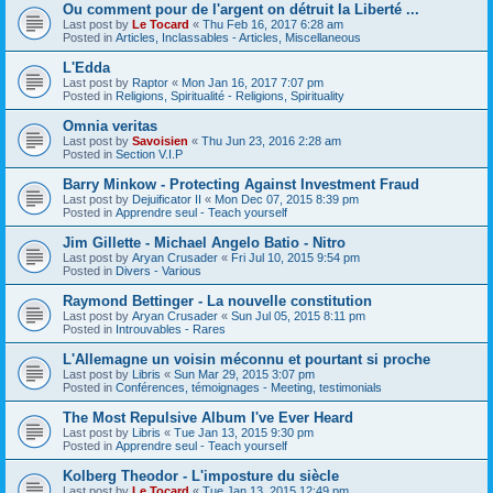
Ou comment pour de l'argent on détruit la Liberté ...
Last post by
Le Tocard
«
Thu Feb 16, 2017 6:28 am
Posted in
Articles, Inclassables - Articles, Miscellaneous
L'Edda
Last post by
Raptor
«
Mon Jan 16, 2017 7:07 pm
Posted in
Religions, Spiritualité - Religions, Spirituality
Omnia veritas
Last post by
Savoisien
«
Thu Jun 23, 2016 2:28 am
Posted in
Section V.I.P
Barry Minkow - Protecting Against Investment Fraud
Last post by
Dejuificator II
«
Mon Dec 07, 2015 8:39 pm
Posted in
Apprendre seul - Teach yourself
Jim Gillette - Michael Angelo Batio - Nitro
Last post by
Aryan Crusader
«
Fri Jul 10, 2015 9:54 pm
Posted in
Divers - Various
Raymond Bettinger - La nouvelle constitution
Last post by
Aryan Crusader
«
Sun Jul 05, 2015 8:11 pm
Posted in
Introuvables - Rares
L'Allemagne un voisin méconnu et pourtant si proche
Last post by
Libris
«
Sun Mar 29, 2015 3:07 pm
Posted in
Conférences, témoignages - Meeting, testimonials
The Most Repulsive Album I've Ever Heard
Last post by
Libris
«
Tue Jan 13, 2015 9:30 pm
Posted in
Apprendre seul - Teach yourself
Kolberg Theodor - L'imposture du siècle
Last post by
Le Tocard
«
Tue Jan 13, 2015 12:49 pm