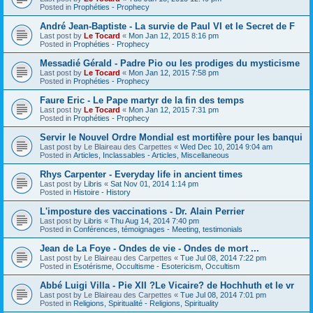
Posted in
Prophéties - Prophecy
André Jean-Baptiste - La survie de Paul VI et le Secret de F
Last post by
Le Tocard
«
Mon Jan 12, 2015 8:16 pm
Posted in
Prophéties - Prophecy
Messadié Gérald - Padre Pio ou les prodiges du mysticisme
Last post by
Le Tocard
«
Mon Jan 12, 2015 7:58 pm
Posted in
Prophéties - Prophecy
Faure Eric - Le Pape martyr de la fin des temps
Last post by
Le Tocard
«
Mon Jan 12, 2015 7:31 pm
Posted in
Prophéties - Prophecy
Servir le Nouvel Ordre Mondial est mortifère pour les banqui
Last post by
Le Blaireau des Carpettes
«
Wed Dec 10, 2014 9:04 am
Posted in
Articles, Inclassables - Articles, Miscellaneous
Rhys Carpenter - Everyday life in ancient times
Last post by
Libris
«
Sat Nov 01, 2014 1:14 pm
Posted in
Histoire - History
L'imposture des vaccinations - Dr. Alain Perrier
Last post by
Libris
«
Thu Aug 14, 2014 7:40 pm
Posted in
Conférences, témoignages - Meeting, testimonials
Jean de La Foye - Ondes de vie - Ondes de mort ...
Last post by
Le Blaireau des Carpettes
«
Tue Jul 08, 2014 7:22 pm
Posted in
Esotérisme, Occultisme - Esotericism, Occultism
Abbé Luigi Villa - Pie XII ?Le Vicaire? de Hochhuth et le vr
Last post by
Le Blaireau des Carpettes
«
Tue Jul 08, 2014 7:01 pm
Posted in
Religions, Spiritualité - Religions, Spirituality