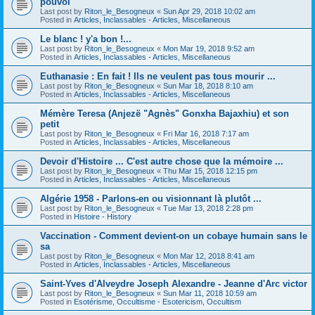
pouvoi
Last post by
Riton_le_Besogneux
«
Sun Apr 29, 2018 10:02 am
Posted in
Articles, Inclassables - Articles, Miscellaneous
Le blanc ! y'a bon !...
Last post by
Riton_le_Besogneux
«
Mon Mar 19, 2018 9:52 am
Posted in
Articles, Inclassables - Articles, Miscellaneous
Euthanasie : En fait ! Ils ne veulent pas tous mourir ...
Last post by
Riton_le_Besogneux
«
Sun Mar 18, 2018 8:10 am
Posted in
Articles, Inclassables - Articles, Miscellaneous
Mémère Teresa (Anjezë "Agnès" Gonxha Bajaxhiu) et son
petit
Last post by
Riton_le_Besogneux
«
Fri Mar 16, 2018 7:17 am
Posted in
Articles, Inclassables - Articles, Miscellaneous
Devoir d'Histoire ... C'est autre chose que la mémoire ...
Last post by
Riton_le_Besogneux
«
Thu Mar 15, 2018 12:15 pm
Posted in
Articles, Inclassables - Articles, Miscellaneous
Algérie 1958 - Parlons-en ou visionnant là plutôt ...
Last post by
Riton_le_Besogneux
«
Tue Mar 13, 2018 2:28 pm
Posted in
Histoire - History
Vaccination - Comment devient-on un cobaye humain sans le
sa
Last post by
Riton_le_Besogneux
«
Mon Mar 12, 2018 8:41 am
Posted in
Articles, Inclassables - Articles, Miscellaneous
Saint-Yves d'Alveydre Joseph Alexandre - Jeanne d'Arc victor
Last post by
Riton_le_Besogneux
«
Sun Mar 11, 2018 10:59 am
Posted in
Esotérisme, Occultisme - Esotericism, Occultism