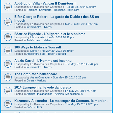
Abbé Luigi Villa - Vatican II Demi-tour !! ...
Last post by
Le Blaireau des Carpettes
«
Tue Jul 08, 2014 6:39 pm
Posted in
Religions, Spiritualité - Religions, Spirituality
Elfor Georges Robert - La garde du Diable ; des SS en
Indoch
Last post by
Le Blaireau des Carpettes
«
Mon Jun 30, 2014 8:52 pm
Posted in
Introuvables - Rares
Béatrice Pignède - L'oligarchie et le sionisme
Last post by
Libris
«
Wed Jun 04, 2014 10:11 pm
Posted in
Judaïsme - Judaism
100 Ways to Motivate Yourself
Last post by
Libris
«
Thu May 29, 2014 10:39 pm
Posted in
Apprendre seul - Teach yourself
Alexis Carrel - L'Homme cet inconnu
Last post by
Le Blaireau des Carpettes
«
Tue May 27, 2014 7:44 pm
Posted in
Introuvables - Rares
The Complete Shakespeare
Last post by
Aryan Crusader
«
Sun May 25, 2014 2:26 pm
Posted in
Divers - Various
2014 Européenne, le vote dangereux
Last post by
Le Blaireau des Carpettes
«
Fri May 23, 2014 7:07 am
Posted in
Articles, Inclassables - Articles, Miscellaneous
Kazantsev Alexandre - Le messager du Cosmos, le martien ...
Last post by
Le Blaireau des Carpettes
«
Thu May 15, 2014 8:26 pm
Posted in
OVNI - UFO