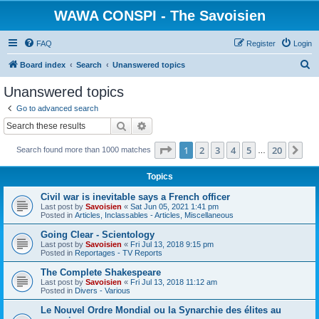
WAWA CONSPI - The Savoisien
FAQ
Register
Login
S
Board index
Search
Unanswered topics
e
Unanswered topics
a
Go to advanced search
r
Search
Advanced search
c
Page
1
of
20
1
2
3
4
5
20
Ne
Search found more than 1000 matches
h
…
Topics
Civil war is inevitable says a French officer
Last post by
Savoisien
«
Sat Jun 05, 2021 1:41 pm
Posted in
Articles, Inclassables - Articles, Miscellaneous
Going Clear - Scientology
Last post by
Savoisien
«
Fri Jul 13, 2018 9:15 pm
Posted in
Reportages - TV Reports
The Complete Shakespeare
Last post by
Savoisien
«
Fri Jul 13, 2018 11:12 am
Posted in
Divers - Various
Le Nouvel Ordre Mondial ou la Synarchie des élites au