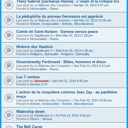
Théry Gabriel (Zacharias Hanna) - L'islam et la critique his
Last post by
Le Blaireau des Carpettes
«
Sat Apr 19, 2014 9:47 am
Posted in
Introuvables - Rares
La pédophilie du poireau Germanos est apprécié
Last post by
Le Blaireau des Carpettes
«
Sat Mar 22, 2014 10:36 am
Posted in
Articles, Inclassables - Articles, Miscellaneous
Comte de Saint-Aulaire - Geneva versus peace
Last post by
Dejuificator II
«
Mon Mar 03, 2014 1:26 pm
Posted in
Introuvables - Rares
Histoire des Vaudois
Last post by
Dejuificator II
«
Wed Feb 26, 2014 1:30 pm
Posted in
Religions, Spiritualité - Religions, Spirituality
Ossendowsky Ferdinand - Bêtes, hommes et dieux
Last post by
Le Blaireau des Carpettes
«
Sun Feb 23, 2014 5:12 pm
Posted in
Introuvables - Rares
Les 7 centres
Last post by
Savoisien
«
Sat Feb 22, 2014 9:45 pm
Posted in
Section V.I.P
L'action de la cinquième colonne Jean Zay - au panthéon
maço
Last post by
Le Blaireau des Carpettes
«
Thu Feb 20, 2014 10:00 am
Posted in
Articles, Inclassables - Articles, Miscellaneous
Watership down
Last post by
Dejuificator II
«
Fri Feb 14, 2014 4:44 pm
Posted in
Divers - Various
The Bell Curve