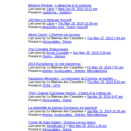
Béatrice Pignède - L'oligarchie et le sionisme
Last post by
Libris
«
Wed Jun 04, 2014 10:11 pm
Posted in
Judaïsme - Judaism
100 Ways to Motivate Yourself
Last post by
Libris
«
Thu May 29, 2014 10:39 pm
Posted in
Apprendre seul - Teach yourself
Alexis Carrel - L'Homme cet inconnu
Last post by
Le Blaireau des Carpettes
«
Tue May 27, 2014 7:44 pm
Posted in
Introuvables - Rares
The Complete Shakespeare
Last post by
Aryan Crusader
«
Sun May 25, 2014 2:26 pm
Posted in
Divers - Various
2014 Européenne, le vote dangereux
Last post by
Le Blaireau des Carpettes
«
Fri May 23, 2014 7:07 am
Posted in
Articles, Inclassables - Articles, Miscellaneous
Kazantsev Alexandre - Le messager du Cosmos, le martien ...
Last post by
Le Blaireau des Carpettes
«
Thu May 15, 2014 8:26 pm
Posted in
OVNI - UFO
Théry Gabriel (Zacharias Hanna) - L'islam et la critique his
Last post by
Le Blaireau des Carpettes
«
Sat Apr 19, 2014 9:47 am
Posted in
Introuvables - Rares
La pédophilie du poireau Germanos est apprécié
Last post by
Le Blaireau des Carpettes
«
Sat Mar 22, 2014 10:36 am
Posted in
Articles, Inclassables - Articles, Miscellaneous
Comte de Saint-Aulaire - Geneva versus peace
Last post by
Dejuificator II
«
Mon Mar 03, 2014 1:26 pm
Posted in
Introuvables - Rares