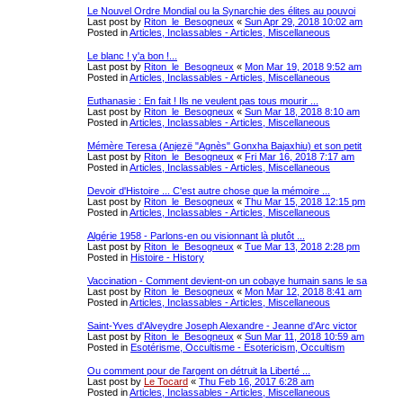
Le Nouvel Ordre Mondial ou la Synarchie des élites au pouvoi
Last post by
Riton_le_Besogneux
«
Sun Apr 29, 2018 10:02 am
Posted in
Articles, Inclassables - Articles, Miscellaneous
Le blanc ! y'a bon !...
Last post by
Riton_le_Besogneux
«
Mon Mar 19, 2018 9:52 am
Posted in
Articles, Inclassables - Articles, Miscellaneous
Euthanasie : En fait ! Ils ne veulent pas tous mourir ...
Last post by
Riton_le_Besogneux
«
Sun Mar 18, 2018 8:10 am
Posted in
Articles, Inclassables - Articles, Miscellaneous
Mémère Teresa (Anjezë "Agnès" Gonxha Bajaxhiu) et son petit
Last post by
Riton_le_Besogneux
«
Fri Mar 16, 2018 7:17 am
Posted in
Articles, Inclassables - Articles, Miscellaneous
Devoir d'Histoire ... C'est autre chose que la mémoire ...
Last post by
Riton_le_Besogneux
«
Thu Mar 15, 2018 12:15 pm
Posted in
Articles, Inclassables - Articles, Miscellaneous
Algérie 1958 - Parlons-en ou visionnant là plutôt ...
Last post by
Riton_le_Besogneux
«
Tue Mar 13, 2018 2:28 pm
Posted in
Histoire - History
Vaccination - Comment devient-on un cobaye humain sans le sa
Last post by
Riton_le_Besogneux
«
Mon Mar 12, 2018 8:41 am
Posted in
Articles, Inclassables - Articles, Miscellaneous
Saint-Yves d'Alveydre Joseph Alexandre - Jeanne d'Arc victor
Last post by
Riton_le_Besogneux
«
Sun Mar 11, 2018 10:59 am
Posted in
Esotérisme, Occultisme - Esotericism, Occultism
Ou comment pour de l'argent on détruit la Liberté ...
Last post by
Le Tocard
«
Thu Feb 16, 2017 6:28 am
Posted in
Articles, Inclassables - Articles, Miscellaneous