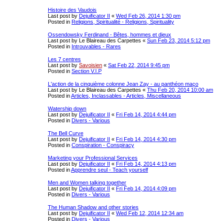
Histoire des Vaudois
Last post by
Dejuificator II
«
Wed Feb 26, 2014 1:30 pm
Posted in
Religions, Spiritualité - Religions, Spirituality
Ossendowsky Ferdinand - Bêtes, hommes et dieux
Last post by
Le Blaireau des Carpettes
«
Sun Feb 23, 2014 5:12 pm
Posted in
Introuvables - Rares
Les 7 centres
Last post by
Savoisien
«
Sat Feb 22, 2014 9:45 pm
Posted in
Section V.I.P
L'action de la cinquième colonne Jean Zay - au panthéon maço
Last post by
Le Blaireau des Carpettes
«
Thu Feb 20, 2014 10:00 am
Posted in
Articles, Inclassables - Articles, Miscellaneous
Watership down
Last post by
Dejuificator II
«
Fri Feb 14, 2014 4:44 pm
Posted in
Divers - Various
The Bell Curve
Last post by
Dejuificator II
«
Fri Feb 14, 2014 4:30 pm
Posted in
Conspiration - Conspiracy
Marketing your Professional Services
Last post by
Dejuificator II
«
Fri Feb 14, 2014 4:13 pm
Posted in
Apprendre seul - Teach yourself
Men and Women talking together
Last post by
Dejuificator II
«
Fri Feb 14, 2014 4:09 pm
Posted in
Divers - Various
The Human Shadow and other stories
Last post by
Dejuificator II
«
Wed Feb 12, 2014 12:34 am
Posted in
Divers - Various