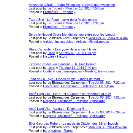
Messadié Gérald - Padre Pio ou les prodiges du mysticisme
Last post by
Le Tocard
«
Mon Jan 12, 2015 7:58 pm
Posted in
Prophéties - Prophecy
Faure Eric - Le Pape martyr de la fin des temps
Last post by
Le Tocard
«
Mon Jan 12, 2015 7:31 pm
Posted in
Prophéties - Prophecy
Servir le Nouvel Ordre Mondial est mortifère pour les banqui
Last post by
Le Blaireau des Carpettes
«
Wed Dec 10, 2014 9:04 am
Posted in
Articles, Inclassables - Articles, Miscellaneous
Rhys Carpenter - Everyday life in ancient times
Last post by
Libris
«
Sat Nov 01, 2014 1:14 pm
Posted in
Histoire - History
L'imposture des vaccinations - Dr. Alain Perrier
Last post by
Libris
«
Thu Aug 14, 2014 7:40 pm
Posted in
Conférences, témoignages - Meeting, testimonials
Jean de La Foye - Ondes de vie - Ondes de mort ...
Last post by
Le Blaireau des Carpettes
«
Tue Jul 08, 2014 7:22 pm
Posted in
Esotérisme, Occultisme - Esotericism, Occultism
Abbé Luigi Villa - Pie XII ?Le Vicaire? de Hochhuth et le vr
Last post by
Le Blaireau des Carpettes
«
Tue Jul 08, 2014 7:01 pm
Posted in
Religions, Spiritualité - Religions, Spirituality
Abbé Luigi Villa - Vatican II Demi-tour !! ...
Last post by
Le Blaireau des Carpettes
«
Tue Jul 08, 2014 6:39 pm
Posted in
Religions, Spiritualité - Religions, Spirituality
Elfor Georges Robert - La garde du Diable ; des SS en Indoch
Last post by
Le Blaireau des Carpettes
«
Mon Jun 30, 2014 8:52 pm
Posted in
Introuvables - Rares