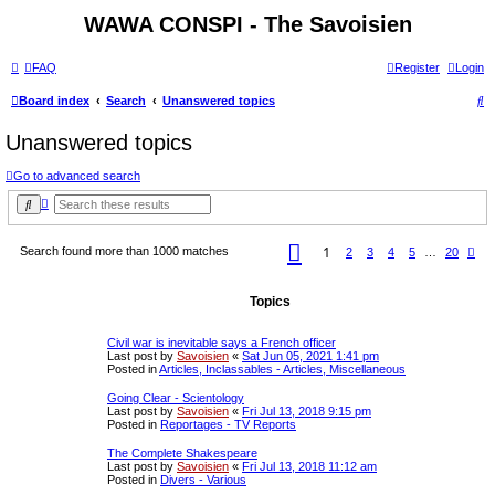
WAWA CONSPI - The Savoisien
FAQ
Register
Login
S
Board index
Search
Unanswered topics
e
Unanswered topics
a
Go to advanced search
r
A
S
c
d
e
v
a
h
a
r
P
1
Search found more than 1000 matches
N
2
3
4
5
…
20
n
c
a
e
c
h
g
x
e
e
t
d
1
Topics
s
o
e
f
a
2
Civil war is inevitable says a French officer
r
0
Last post by
Savoisien
«
Sat Jun 05, 2021 1:41 pm
c
Posted in
Articles, Inclassables - Articles, Miscellaneous
h
Going Clear - Scientology
Last post by
Savoisien
«
Fri Jul 13, 2018 9:15 pm
Posted in
Reportages - TV Reports
The Complete Shakespeare
Last post by
Savoisien
«
Fri Jul 13, 2018 11:12 am
Posted in
Divers - Various