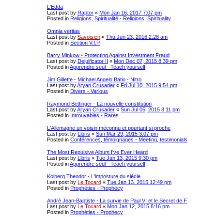
L'Edda
Last post by
Raptor
«
Mon Jan 16, 2017 7:07 pm
Posted in
Religions, Spiritualité - Religions, Spirituality
Omnia veritas
Last post by
Savoisien
«
Thu Jun 23, 2016 2:28 am
Posted in
Section V.I.P
Barry Minkow - Protecting Against Investment Fraud
Last post by
Dejuificator II
«
Mon Dec 07, 2015 8:39 pm
Posted in
Apprendre seul - Teach yourself
Jim Gillette - Michael Angelo Batio - Nitro
Last post by
Aryan Crusader
«
Fri Jul 10, 2015 9:54 pm
Posted in
Divers - Various
Raymond Bettinger - La nouvelle constitution
Last post by
Aryan Crusader
«
Sun Jul 05, 2015 8:11 pm
Posted in
Introuvables - Rares
L'Allemagne un voisin méconnu et pourtant si proche
Last post by
Libris
«
Sun Mar 29, 2015 3:07 pm
Posted in
Conférences, témoignages - Meeting, testimonials
The Most Repulsive Album I've Ever Heard
Last post by
Libris
«
Tue Jan 13, 2015 9:30 pm
Posted in
Apprendre seul - Teach yourself
Kolberg Theodor - L'imposture du siècle
Last post by
Le Tocard
«
Tue Jan 13, 2015 12:49 pm
Posted in
Prophéties - Prophecy
André Jean-Baptiste - La survie de Paul VI et le Secret de F
Last post by
Le Tocard
«
Mon Jan 12, 2015 8:16 pm
Posted in
Prophéties - Prophecy