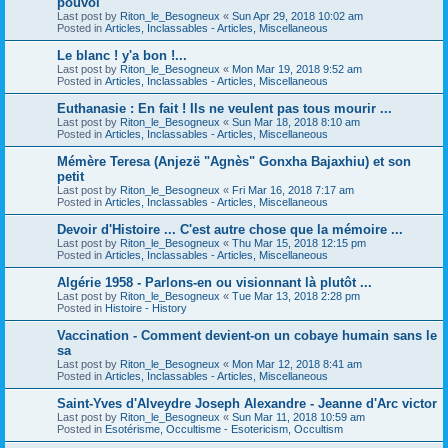
pouvoi
Last post by
Riton_le_Besogneux
«
Sun Apr 29, 2018 10:02 am
Posted in
Articles, Inclassables - Articles, Miscellaneous
Le blanc ! y'a bon !...
Last post by
Riton_le_Besogneux
«
Mon Mar 19, 2018 9:52 am
Posted in
Articles, Inclassables - Articles, Miscellaneous
Euthanasie : En fait ! Ils ne veulent pas tous mourir ...
Last post by
Riton_le_Besogneux
«
Sun Mar 18, 2018 8:10 am
Posted in
Articles, Inclassables - Articles, Miscellaneous
Mémère Teresa (Anjezë "Agnès" Gonxha Bajaxhiu) et son
petit
Last post by
Riton_le_Besogneux
«
Fri Mar 16, 2018 7:17 am
Posted in
Articles, Inclassables - Articles, Miscellaneous
Devoir d'Histoire ... C'est autre chose que la mémoire ...
Last post by
Riton_le_Besogneux
«
Thu Mar 15, 2018 12:15 pm
Posted in
Articles, Inclassables - Articles, Miscellaneous
Algérie 1958 - Parlons-en ou visionnant là plutôt ...
Last post by
Riton_le_Besogneux
«
Tue Mar 13, 2018 2:28 pm
Posted in
Histoire - History
Vaccination - Comment devient-on un cobaye humain sans le
sa
Last post by
Riton_le_Besogneux
«
Mon Mar 12, 2018 8:41 am
Posted in
Articles, Inclassables - Articles, Miscellaneous
Saint-Yves d'Alveydre Joseph Alexandre - Jeanne d'Arc victor
Last post by
Riton_le_Besogneux
«
Sun Mar 11, 2018 10:59 am
Posted in
Esotérisme, Occultisme - Esotericism, Occultism