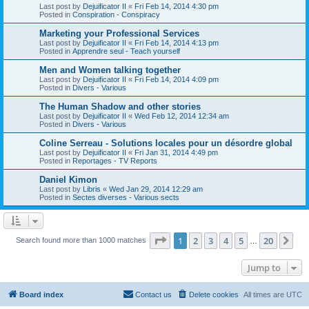
Last post by
Dejuificator II
«
Fri Feb 14, 2014 4:30 pm
Posted in
Conspiration - Conspiracy
Marketing your Professional Services
Last post by
Dejuificator II
«
Fri Feb 14, 2014 4:13 pm
Posted in
Apprendre seul - Teach yourself
Men and Women talking together
Last post by
Dejuificator II
«
Fri Feb 14, 2014 4:09 pm
Posted in
Divers - Various
The Human Shadow and other stories
Last post by
Dejuificator II
«
Wed Feb 12, 2014 12:34 am
Posted in
Divers - Various
Coline Serreau - Solutions locales pour un désordre global
Last post by
Dejuificator II
«
Fri Jan 31, 2014 4:49 pm
Posted in
Reportages - TV Reports
Daniel Kimon
Last post by
Libris
«
Wed Jan 29, 2014 12:29 am
Posted in
Sectes diverses - Various sects
Page
1
of
20
1
2
3
4
5
20
Ne
Search found more than 1000 matches
…
Jump to
Board index
Contact us
Delete cookies
All times are
UTC