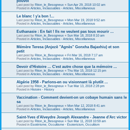
pouvoi
Last post by
Riton_le_Besogneux
«
Sun Apr 29, 2018 10:02 am
Posted in
Articles, Inclassables - Articles, Miscellaneous
Le blanc ! y'a bon !...
Last post by
Riton_le_Besogneux
«
Mon Mar 19, 2018 9:52 am
Posted in
Articles, Inclassables - Articles, Miscellaneous
Euthanasie : En fait ! Ils ne veulent pas tous mourir ...
Last post by
Riton_le_Besogneux
«
Sun Mar 18, 2018 8:10 am
Posted in
Articles, Inclassables - Articles, Miscellaneous
Mémère Teresa (Anjezë "Agnès" Gonxha Bajaxhiu) et son
petit
Last post by
Riton_le_Besogneux
«
Fri Mar 16, 2018 7:17 am
Posted in
Articles, Inclassables - Articles, Miscellaneous
Devoir d'Histoire ... C'est autre chose que la mémoire ...
Last post by
Riton_le_Besogneux
«
Thu Mar 15, 2018 12:15 pm
Posted in
Articles, Inclassables - Articles, Miscellaneous
Algérie 1958 - Parlons-en ou visionnant là plutôt ...
Last post by
Riton_le_Besogneux
«
Tue Mar 13, 2018 2:28 pm
Posted in
Histoire - History
Vaccination - Comment devient-on un cobaye humain sans le
sa
Last post by
Riton_le_Besogneux
«
Mon Mar 12, 2018 8:41 am
Posted in
Articles, Inclassables - Articles, Miscellaneous
Saint-Yves d'Alveydre Joseph Alexandre - Jeanne d'Arc victor
Last post by
Riton_le_Besogneux
«
Sun Mar 11, 2018 10:59 am
Posted in
Esotérisme, Occultisme - Esotericism, Occultism