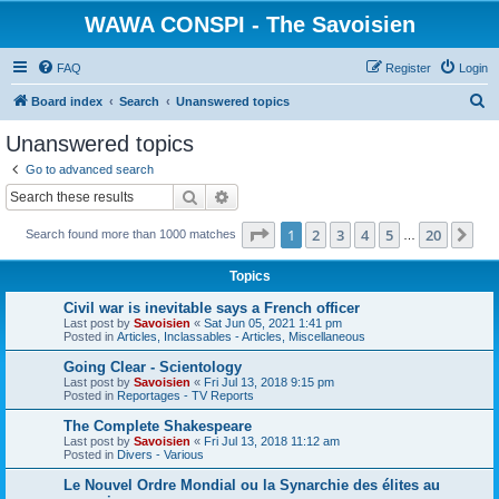
WAWA CONSPI - The Savoisien
FAQ
Register
Login
S
Board index
Search
Unanswered topics
e
Unanswered topics
a
Go to advanced search
r
Search
Advanced search
c
Page
1
of
20
1
2
3
4
5
20
Ne
Search found more than 1000 matches
h
…
Topics
Civil war is inevitable says a French officer
Last post by
Savoisien
«
Sat Jun 05, 2021 1:41 pm
Posted in
Articles, Inclassables - Articles, Miscellaneous
Going Clear - Scientology
Last post by
Savoisien
«
Fri Jul 13, 2018 9:15 pm
Posted in
Reportages - TV Reports
The Complete Shakespeare
Last post by
Savoisien
«
Fri Jul 13, 2018 11:12 am
Posted in
Divers - Various
Le Nouvel Ordre Mondial ou la Synarchie des élites au