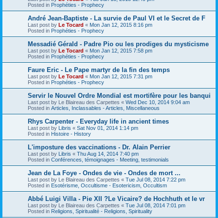
Posted in
Prophéties - Prophecy
André Jean-Baptiste - La survie de Paul VI et le Secret de F
Last post by
Le Tocard
«
Mon Jan 12, 2015 8:16 pm
Posted in
Prophéties - Prophecy
Messadié Gérald - Padre Pio ou les prodiges du mysticisme
Last post by
Le Tocard
«
Mon Jan 12, 2015 7:58 pm
Posted in
Prophéties - Prophecy
Faure Eric - Le Pape martyr de la fin des temps
Last post by
Le Tocard
«
Mon Jan 12, 2015 7:31 pm
Posted in
Prophéties - Prophecy
Servir le Nouvel Ordre Mondial est mortifère pour les banqui
Last post by
Le Blaireau des Carpettes
«
Wed Dec 10, 2014 9:04 am
Posted in
Articles, Inclassables - Articles, Miscellaneous
Rhys Carpenter - Everyday life in ancient times
Last post by
Libris
«
Sat Nov 01, 2014 1:14 pm
Posted in
Histoire - History
L'imposture des vaccinations - Dr. Alain Perrier
Last post by
Libris
«
Thu Aug 14, 2014 7:40 pm
Posted in
Conférences, témoignages - Meeting, testimonials
Jean de La Foye - Ondes de vie - Ondes de mort ...
Last post by
Le Blaireau des Carpettes
«
Tue Jul 08, 2014 7:22 pm
Posted in
Esotérisme, Occultisme - Esotericism, Occultism
Abbé Luigi Villa - Pie XII ?Le Vicaire? de Hochhuth et le vr
Last post by
Le Blaireau des Carpettes
«
Tue Jul 08, 2014 7:01 pm
Posted in
Religions, Spiritualité - Religions, Spirituality