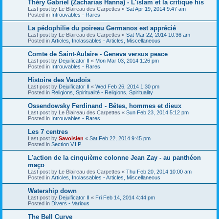
Théry Gabriel (Zacharias Hanna) - L'islam et la critique his
Last post by
Le Blaireau des Carpettes
«
Sat Apr 19, 2014 9:47 am
Posted in
Introuvables - Rares
La pédophilie du poireau Germanos est apprécié
Last post by
Le Blaireau des Carpettes
«
Sat Mar 22, 2014 10:36 am
Posted in
Articles, Inclassables - Articles, Miscellaneous
Comte de Saint-Aulaire - Geneva versus peace
Last post by
Dejuificator II
«
Mon Mar 03, 2014 1:26 pm
Posted in
Introuvables - Rares
Histoire des Vaudois
Last post by
Dejuificator II
«
Wed Feb 26, 2014 1:30 pm
Posted in
Religions, Spiritualité - Religions, Spirituality
Ossendowsky Ferdinand - Bêtes, hommes et dieux
Last post by
Le Blaireau des Carpettes
«
Sun Feb 23, 2014 5:12 pm
Posted in
Introuvables - Rares
Les 7 centres
Last post by
Savoisien
«
Sat Feb 22, 2014 9:45 pm
Posted in
Section V.I.P
L'action de la cinquième colonne Jean Zay - au panthéon
maço
Last post by
Le Blaireau des Carpettes
«
Thu Feb 20, 2014 10:00 am
Posted in
Articles, Inclassables - Articles, Miscellaneous
Watership down
Last post by
Dejuificator II
«
Fri Feb 14, 2014 4:44 pm
Posted in
Divers - Various
The Bell Curve