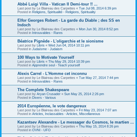
Abbé Luigi Villa - Vatican II Demi-tour !! ...
Last post by
Le Blaireau des Carpettes
«
Tue Jul 08, 2014 6:39 pm
Posted in
Religions, Spiritualité - Religions, Spirituality
Elfor Georges Robert - La garde du Diable ; des SS en
Indoch
Last post by
Le Blaireau des Carpettes
«
Mon Jun 30, 2014 8:52 pm
Posted in
Introuvables - Rares
Béatrice Pignède - L'oligarchie et le sionisme
Last post by
Libris
«
Wed Jun 04, 2014 10:11 pm
Posted in
Judaïsme - Judaism
100 Ways to Motivate Yourself
Last post by
Libris
«
Thu May 29, 2014 10:39 pm
Posted in
Apprendre seul - Teach yourself
Alexis Carrel - L'Homme cet inconnu
Last post by
Le Blaireau des Carpettes
«
Tue May 27, 2014 7:44 pm
Posted in
Introuvables - Rares
The Complete Shakespeare
Last post by
Aryan Crusader
«
Sun May 25, 2014 2:26 pm
Posted in
Divers - Various
2014 Européenne, le vote dangereux
Last post by
Le Blaireau des Carpettes
«
Fri May 23, 2014 7:07 am
Posted in
Articles, Inclassables - Articles, Miscellaneous
Kazantsev Alexandre - Le messager du Cosmos, le martien ...
Last post by
Le Blaireau des Carpettes
«
Thu May 15, 2014 8:26 pm
Posted in
OVNI - UFO