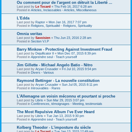
Ou comment pour de l'argent on détruit la Liberté ...
Last post by
Le Tocard
«
Thu Feb 16, 2017 6:28 am
Posted in
Articles, Inclassables - Articles, Miscellaneous
L'Edda
Last post by
Raptor
«
Mon Jan 16, 2017 7:07 pm
Posted in
Religions, Spiritualité - Religions, Spirituality
Omnia veritas
Last post by
Savoisien
«
Thu Jun 23, 2016 2:28 am
Posted in
Section V.I.P
Barry Minkow - Protecting Against Investment Fraud
Last post by
Dejuificator II
«
Mon Dec 07, 2015 8:39 pm
Posted in
Apprendre seul - Teach yourself
Jim Gillette - Michael Angelo Batio - Nitro
Last post by
Aryan Crusader
«
Fri Jul 10, 2015 9:54 pm
Posted in
Divers - Various
Raymond Bettinger - La nouvelle constitution
Last post by
Aryan Crusader
«
Sun Jul 05, 2015 8:11 pm
Posted in
Introuvables - Rares
L'Allemagne un voisin méconnu et pourtant si proche
Last post by
Libris
«
Sun Mar 29, 2015 3:07 pm
Posted in
Conférences, témoignages - Meeting, testimonials
The Most Repulsive Album I've Ever Heard
Last post by
Libris
«
Tue Jan 13, 2015 9:30 pm
Posted in
Apprendre seul - Teach yourself
Kolberg Theodor - L'imposture du siècle
Last post by
Le Tocard
«
Tue Jan 13, 2015 12:49 pm