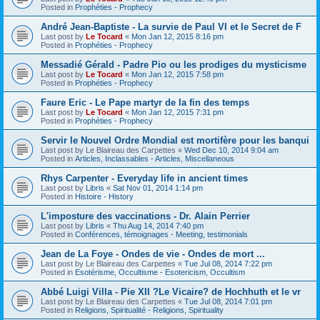
Posted in
Prophéties - Prophecy
André Jean-Baptiste - La survie de Paul VI et le Secret de F
Last post by
Le Tocard
«
Mon Jan 12, 2015 8:16 pm
Posted in
Prophéties - Prophecy
Messadié Gérald - Padre Pio ou les prodiges du mysticisme
Last post by
Le Tocard
«
Mon Jan 12, 2015 7:58 pm
Posted in
Prophéties - Prophecy
Faure Eric - Le Pape martyr de la fin des temps
Last post by
Le Tocard
«
Mon Jan 12, 2015 7:31 pm
Posted in
Prophéties - Prophecy
Servir le Nouvel Ordre Mondial est mortifère pour les banqui
Last post by
Le Blaireau des Carpettes
«
Wed Dec 10, 2014 9:04 am
Posted in
Articles, Inclassables - Articles, Miscellaneous
Rhys Carpenter - Everyday life in ancient times
Last post by
Libris
«
Sat Nov 01, 2014 1:14 pm
Posted in
Histoire - History
L'imposture des vaccinations - Dr. Alain Perrier
Last post by
Libris
«
Thu Aug 14, 2014 7:40 pm
Posted in
Conférences, témoignages - Meeting, testimonials
Jean de La Foye - Ondes de vie - Ondes de mort ...
Last post by
Le Blaireau des Carpettes
«
Tue Jul 08, 2014 7:22 pm
Posted in
Esotérisme, Occultisme - Esotericism, Occultism
Abbé Luigi Villa - Pie XII ?Le Vicaire? de Hochhuth et le vr
Last post by
Le Blaireau des Carpettes
«
Tue Jul 08, 2014 7:01 pm
Posted in
Religions, Spiritualité - Religions, Spirituality