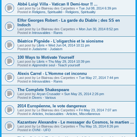
Abbé Luigi Villa - Vatican II Demi-tour !! ...
Last post by
Le Blaireau des Carpettes
«
Tue Jul 08, 2014 6:39 pm
Posted in
Religions, Spiritualité - Religions, Spirituality
Elfor Georges Robert - La garde du Diable ; des SS en
Indoch
Last post by
Le Blaireau des Carpettes
«
Mon Jun 30, 2014 8:52 pm
Posted in
Introuvables - Rares
Béatrice Pignède - L'oligarchie et le sionisme
Last post by
Libris
«
Wed Jun 04, 2014 10:11 pm
Posted in
Judaïsme - Judaism
100 Ways to Motivate Yourself
Last post by
Libris
«
Thu May 29, 2014 10:39 pm
Posted in
Apprendre seul - Teach yourself
Alexis Carrel - L'Homme cet inconnu
Last post by
Le Blaireau des Carpettes
«
Tue May 27, 2014 7:44 pm
Posted in
Introuvables - Rares
The Complete Shakespeare
Last post by
Aryan Crusader
«
Sun May 25, 2014 2:26 pm
Posted in
Divers - Various
2014 Européenne, le vote dangereux
Last post by
Le Blaireau des Carpettes
«
Fri May 23, 2014 7:07 am
Posted in
Articles, Inclassables - Articles, Miscellaneous
Kazantsev Alexandre - Le messager du Cosmos, le martien ...
Last post by
Le Blaireau des Carpettes
«
Thu May 15, 2014 8:26 pm
Posted in
OVNI - UFO