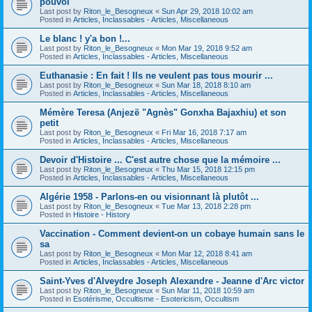
pouvoi
Last post by
Riton_le_Besogneux
«
Sun Apr 29, 2018 10:02 am
Posted in
Articles, Inclassables - Articles, Miscellaneous
Le blanc ! y'a bon !...
Last post by
Riton_le_Besogneux
«
Mon Mar 19, 2018 9:52 am
Posted in
Articles, Inclassables - Articles, Miscellaneous
Euthanasie : En fait ! Ils ne veulent pas tous mourir ...
Last post by
Riton_le_Besogneux
«
Sun Mar 18, 2018 8:10 am
Posted in
Articles, Inclassables - Articles, Miscellaneous
Mémère Teresa (Anjezë "Agnès" Gonxha Bajaxhiu) et son
petit
Last post by
Riton_le_Besogneux
«
Fri Mar 16, 2018 7:17 am
Posted in
Articles, Inclassables - Articles, Miscellaneous
Devoir d'Histoire ... C'est autre chose que la mémoire ...
Last post by
Riton_le_Besogneux
«
Thu Mar 15, 2018 12:15 pm
Posted in
Articles, Inclassables - Articles, Miscellaneous
Algérie 1958 - Parlons-en ou visionnant là plutôt ...
Last post by
Riton_le_Besogneux
«
Tue Mar 13, 2018 2:28 pm
Posted in
Histoire - History
Vaccination - Comment devient-on un cobaye humain sans le
sa
Last post by
Riton_le_Besogneux
«
Mon Mar 12, 2018 8:41 am
Posted in
Articles, Inclassables - Articles, Miscellaneous
Saint-Yves d'Alveydre Joseph Alexandre - Jeanne d'Arc victor
Last post by
Riton_le_Besogneux
«
Sun Mar 11, 2018 10:59 am
Posted in
Esotérisme, Occultisme - Esotericism, Occultism