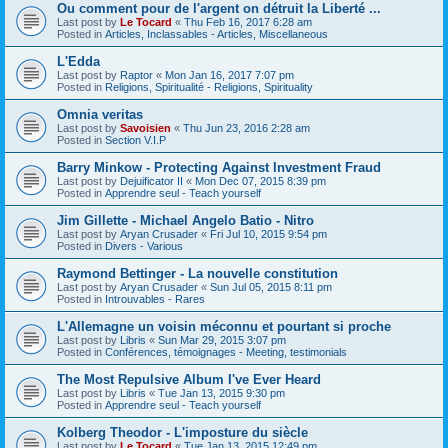
Ou comment pour de l'argent on détruit la Liberté ...
Last post by
Le Tocard
«
Thu Feb 16, 2017 6:28 am
Posted in
Articles, Inclassables - Articles, Miscellaneous
L'Edda
Last post by
Raptor
«
Mon Jan 16, 2017 7:07 pm
Posted in
Religions, Spiritualité - Religions, Spirituality
Omnia veritas
Last post by
Savoisien
«
Thu Jun 23, 2016 2:28 am
Posted in
Section V.I.P
Barry Minkow - Protecting Against Investment Fraud
Last post by
Dejuificator II
«
Mon Dec 07, 2015 8:39 pm
Posted in
Apprendre seul - Teach yourself
Jim Gillette - Michael Angelo Batio - Nitro
Last post by
Aryan Crusader
«
Fri Jul 10, 2015 9:54 pm
Posted in
Divers - Various
Raymond Bettinger - La nouvelle constitution
Last post by
Aryan Crusader
«
Sun Jul 05, 2015 8:11 pm
Posted in
Introuvables - Rares
L'Allemagne un voisin méconnu et pourtant si proche
Last post by
Libris
«
Sun Mar 29, 2015 3:07 pm
Posted in
Conférences, témoignages - Meeting, testimonials
The Most Repulsive Album I've Ever Heard
Last post by
Libris
«
Tue Jan 13, 2015 9:30 pm
Posted in
Apprendre seul - Teach yourself
Kolberg Theodor - L'imposture du siècle
Last post by
Le Tocard
«
Tue Jan 13, 2015 12:49 pm