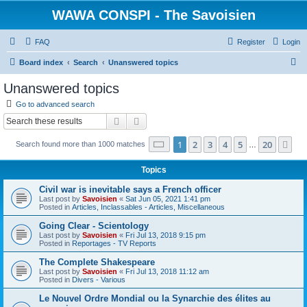
WAWA CONSPI - The Savoisien
FAQ
Register
Login
S
Board index
Search
Unanswered topics
e
Unanswered topics
a
Go to advanced search
r
Search
Advanced search
c
Page
1
of
20
1
2
3
4
5
20
Ne
Search found more than 1000 matches
h
…
Topics
Civil war is inevitable says a French officer
Last post by
Savoisien
«
Sat Jun 05, 2021 1:41 pm
Posted in
Articles, Inclassables - Articles, Miscellaneous
Going Clear - Scientology
Last post by
Savoisien
«
Fri Jul 13, 2018 9:15 pm
Posted in
Reportages - TV Reports
The Complete Shakespeare
Last post by
Savoisien
«
Fri Jul 13, 2018 11:12 am
Posted in
Divers - Various
Le Nouvel Ordre Mondial ou la Synarchie des élites au