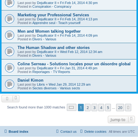
Last post by
Dejuificator II
«
Fri Feb 14, 2014 4:30 pm
Posted in
Conspiration - Conspiracy
Marketing your Professional Services
Last post by
Dejuificator II
«
Fri Feb 14, 2014 4:13 pm
Posted in
Apprendre seul - Teach yourself
Men and Women talking together
Last post by
Dejuificator II
«
Fri Feb 14, 2014 4:09 pm
Posted in
Divers - Various
The Human Shadow and other stories
Last post by
Dejuificator II
«
Wed Feb 12, 2014 12:34 am
Posted in
Divers - Various
Coline Serreau - Solutions locales pour un désordre global
Last post by
Dejuificator II
«
Fri Jan 31, 2014 4:49 pm
Posted in
Reportages - TV Reports
Daniel Kimon
Last post by
Libris
«
Wed Jan 29, 2014 12:29 am
Posted in
Sectes diverses - Various sects
Page
1
of
20
1
2
3
4
5
20
Ne
Search found more than 1000 matches
…
Jump to
Board index
Contact us
Delete cookies
All times are
UTC