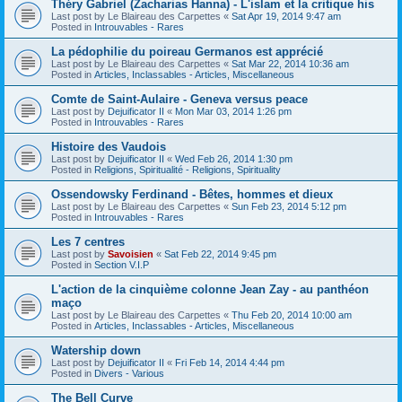
Théry Gabriel (Zacharias Hanna) - L'islam et la critique his
Last post by
Le Blaireau des Carpettes
«
Sat Apr 19, 2014 9:47 am
Posted in
Introuvables - Rares
La pédophilie du poireau Germanos est apprécié
Last post by
Le Blaireau des Carpettes
«
Sat Mar 22, 2014 10:36 am
Posted in
Articles, Inclassables - Articles, Miscellaneous
Comte de Saint-Aulaire - Geneva versus peace
Last post by
Dejuificator II
«
Mon Mar 03, 2014 1:26 pm
Posted in
Introuvables - Rares
Histoire des Vaudois
Last post by
Dejuificator II
«
Wed Feb 26, 2014 1:30 pm
Posted in
Religions, Spiritualité - Religions, Spirituality
Ossendowsky Ferdinand - Bêtes, hommes et dieux
Last post by
Le Blaireau des Carpettes
«
Sun Feb 23, 2014 5:12 pm
Posted in
Introuvables - Rares
Les 7 centres
Last post by
Savoisien
«
Sat Feb 22, 2014 9:45 pm
Posted in
Section V.I.P
L'action de la cinquième colonne Jean Zay - au panthéon
maço
Last post by
Le Blaireau des Carpettes
«
Thu Feb 20, 2014 10:00 am
Posted in
Articles, Inclassables - Articles, Miscellaneous
Watership down
Last post by
Dejuificator II
«
Fri Feb 14, 2014 4:44 pm
Posted in
Divers - Various
The Bell Curve