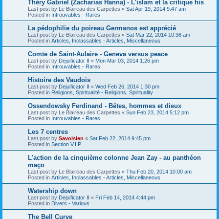
Théry Gabriel (Zacharias Hanna) - L'islam et la critique his
Last post by
Le Blaireau des Carpettes
«
Sat Apr 19, 2014 9:47 am
Posted in
Introuvables - Rares
La pédophilie du poireau Germanos est apprécié
Last post by
Le Blaireau des Carpettes
«
Sat Mar 22, 2014 10:36 am
Posted in
Articles, Inclassables - Articles, Miscellaneous
Comte de Saint-Aulaire - Geneva versus peace
Last post by
Dejuificator II
«
Mon Mar 03, 2014 1:26 pm
Posted in
Introuvables - Rares
Histoire des Vaudois
Last post by
Dejuificator II
«
Wed Feb 26, 2014 1:30 pm
Posted in
Religions, Spiritualité - Religions, Spirituality
Ossendowsky Ferdinand - Bêtes, hommes et dieux
Last post by
Le Blaireau des Carpettes
«
Sun Feb 23, 2014 5:12 pm
Posted in
Introuvables - Rares
Les 7 centres
Last post by
Savoisien
«
Sat Feb 22, 2014 9:45 pm
Posted in
Section V.I.P
L'action de la cinquième colonne Jean Zay - au panthéon
maço
Last post by
Le Blaireau des Carpettes
«
Thu Feb 20, 2014 10:00 am
Posted in
Articles, Inclassables - Articles, Miscellaneous
Watership down
Last post by
Dejuificator II
«
Fri Feb 14, 2014 4:44 pm
Posted in
Divers - Various
The Bell Curve