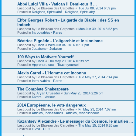
Abbé Luigi Villa - Vatican II Demi-tour !! ...
Last post by
Le Blaireau des Carpettes
«
Tue Jul 08, 2014 6:39 pm
Posted in
Religions, Spiritualité - Religions, Spirituality
Elfor Georges Robert - La garde du Diable ; des SS en
Indoch
Last post by
Le Blaireau des Carpettes
«
Mon Jun 30, 2014 8:52 pm
Posted in
Introuvables - Rares
Béatrice Pignède - L'oligarchie et le sionisme
Last post by
Libris
«
Wed Jun 04, 2014 10:11 pm
Posted in
Judaïsme - Judaism
100 Ways to Motivate Yourself
Last post by
Libris
«
Thu May 29, 2014 10:39 pm
Posted in
Apprendre seul - Teach yourself
Alexis Carrel - L'Homme cet inconnu
Last post by
Le Blaireau des Carpettes
«
Tue May 27, 2014 7:44 pm
Posted in
Introuvables - Rares
The Complete Shakespeare
Last post by
Aryan Crusader
«
Sun May 25, 2014 2:26 pm
Posted in
Divers - Various
2014 Européenne, le vote dangereux
Last post by
Le Blaireau des Carpettes
«
Fri May 23, 2014 7:07 am
Posted in
Articles, Inclassables - Articles, Miscellaneous
Kazantsev Alexandre - Le messager du Cosmos, le martien ...
Last post by
Le Blaireau des Carpettes
«
Thu May 15, 2014 8:26 pm
Posted in
OVNI - UFO