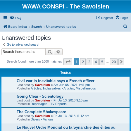
WAWA CONSPI - The Savoisien
FAQ
Register
Login
S
Board index
Search
Unanswered topics
e
Unanswered topics
a
Go to advanced search
r
Search
Advanced search
c
Page
1
of
20
1
2
3
4
5
20
Ne
Search found more than 1000 matches
h
…
Topics
Civil war is inevitable says a French officer
Last post by
Savoisien
«
Sat Jun 05, 2021 1:41 pm
Posted in
Articles, Inclassables - Articles, Miscellaneous
Going Clear - Scientology
Last post by
Savoisien
«
Fri Jul 13, 2018 9:15 pm
Posted in
Reportages - TV Reports
The Complete Shakespeare
Last post by
Savoisien
«
Fri Jul 13, 2018 11:12 am
Posted in
Divers - Various
Le Nouvel Ordre Mondial ou la Synarchie des élites au