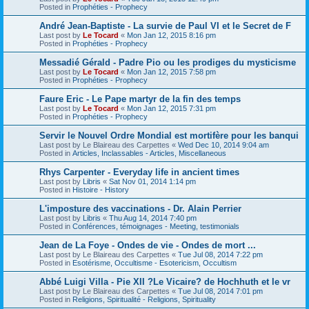
Posted in
Prophéties - Prophecy
André Jean-Baptiste - La survie de Paul VI et le Secret de F
Last post by
Le Tocard
«
Mon Jan 12, 2015 8:16 pm
Posted in
Prophéties - Prophecy
Messadié Gérald - Padre Pio ou les prodiges du mysticisme
Last post by
Le Tocard
«
Mon Jan 12, 2015 7:58 pm
Posted in
Prophéties - Prophecy
Faure Eric - Le Pape martyr de la fin des temps
Last post by
Le Tocard
«
Mon Jan 12, 2015 7:31 pm
Posted in
Prophéties - Prophecy
Servir le Nouvel Ordre Mondial est mortifère pour les banqui
Last post by
Le Blaireau des Carpettes
«
Wed Dec 10, 2014 9:04 am
Posted in
Articles, Inclassables - Articles, Miscellaneous
Rhys Carpenter - Everyday life in ancient times
Last post by
Libris
«
Sat Nov 01, 2014 1:14 pm
Posted in
Histoire - History
L'imposture des vaccinations - Dr. Alain Perrier
Last post by
Libris
«
Thu Aug 14, 2014 7:40 pm
Posted in
Conférences, témoignages - Meeting, testimonials
Jean de La Foye - Ondes de vie - Ondes de mort ...
Last post by
Le Blaireau des Carpettes
«
Tue Jul 08, 2014 7:22 pm
Posted in
Esotérisme, Occultisme - Esotericism, Occultism
Abbé Luigi Villa - Pie XII ?Le Vicaire? de Hochhuth et le vr
Last post by
Le Blaireau des Carpettes
«
Tue Jul 08, 2014 7:01 pm
Posted in
Religions, Spiritualité - Religions, Spirituality