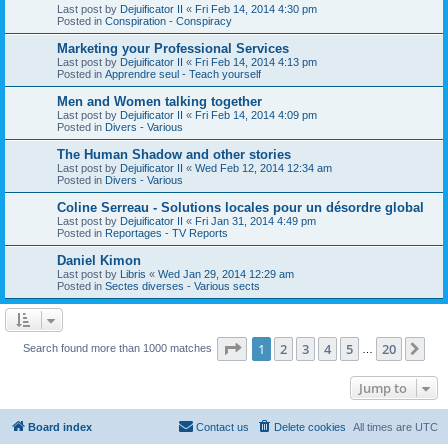
Last post by
Dejuificator II
«
Fri Feb 14, 2014 4:30 pm
Posted in
Conspiration - Conspiracy
Marketing your Professional Services
Last post by
Dejuificator II
«
Fri Feb 14, 2014 4:13 pm
Posted in
Apprendre seul - Teach yourself
Men and Women talking together
Last post by
Dejuificator II
«
Fri Feb 14, 2014 4:09 pm
Posted in
Divers - Various
The Human Shadow and other stories
Last post by
Dejuificator II
«
Wed Feb 12, 2014 12:34 am
Posted in
Divers - Various
Coline Serreau - Solutions locales pour un désordre global
Last post by
Dejuificator II
«
Fri Jan 31, 2014 4:49 pm
Posted in
Reportages - TV Reports
Daniel Kimon
Last post by
Libris
«
Wed Jan 29, 2014 12:29 am
Posted in
Sectes diverses - Various sects
Page
1
of
20
1
2
3
4
5
20
Ne
Search found more than 1000 matches
…
Jump to
Board index
Contact us
Delete cookies
All times are
UTC