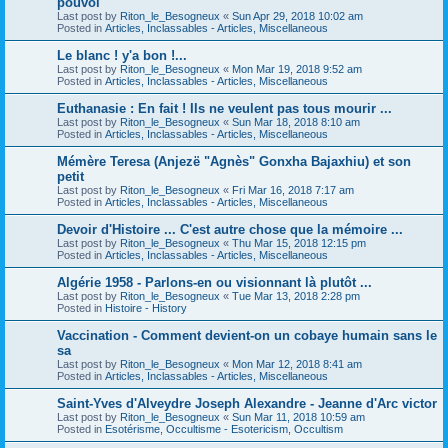
pouvoi
Last post by
Riton_le_Besogneux
«
Sun Apr 29, 2018 10:02 am
Posted in
Articles, Inclassables - Articles, Miscellaneous
Le blanc ! y'a bon !...
Last post by
Riton_le_Besogneux
«
Mon Mar 19, 2018 9:52 am
Posted in
Articles, Inclassables - Articles, Miscellaneous
Euthanasie : En fait ! Ils ne veulent pas tous mourir ...
Last post by
Riton_le_Besogneux
«
Sun Mar 18, 2018 8:10 am
Posted in
Articles, Inclassables - Articles, Miscellaneous
Mémère Teresa (Anjezë "Agnès" Gonxha Bajaxhiu) et son
petit
Last post by
Riton_le_Besogneux
«
Fri Mar 16, 2018 7:17 am
Posted in
Articles, Inclassables - Articles, Miscellaneous
Devoir d'Histoire ... C'est autre chose que la mémoire ...
Last post by
Riton_le_Besogneux
«
Thu Mar 15, 2018 12:15 pm
Posted in
Articles, Inclassables - Articles, Miscellaneous
Algérie 1958 - Parlons-en ou visionnant là plutôt ...
Last post by
Riton_le_Besogneux
«
Tue Mar 13, 2018 2:28 pm
Posted in
Histoire - History
Vaccination - Comment devient-on un cobaye humain sans le
sa
Last post by
Riton_le_Besogneux
«
Mon Mar 12, 2018 8:41 am
Posted in
Articles, Inclassables - Articles, Miscellaneous
Saint-Yves d'Alveydre Joseph Alexandre - Jeanne d'Arc victor
Last post by
Riton_le_Besogneux
«
Sun Mar 11, 2018 10:59 am
Posted in
Esotérisme, Occultisme - Esotericism, Occultism