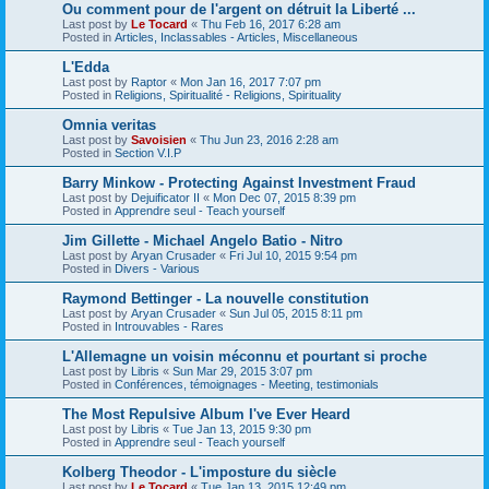
Ou comment pour de l'argent on détruit la Liberté ...
Last post by
Le Tocard
«
Thu Feb 16, 2017 6:28 am
Posted in
Articles, Inclassables - Articles, Miscellaneous
L'Edda
Last post by
Raptor
«
Mon Jan 16, 2017 7:07 pm
Posted in
Religions, Spiritualité - Religions, Spirituality
Omnia veritas
Last post by
Savoisien
«
Thu Jun 23, 2016 2:28 am
Posted in
Section V.I.P
Barry Minkow - Protecting Against Investment Fraud
Last post by
Dejuificator II
«
Mon Dec 07, 2015 8:39 pm
Posted in
Apprendre seul - Teach yourself
Jim Gillette - Michael Angelo Batio - Nitro
Last post by
Aryan Crusader
«
Fri Jul 10, 2015 9:54 pm
Posted in
Divers - Various
Raymond Bettinger - La nouvelle constitution
Last post by
Aryan Crusader
«
Sun Jul 05, 2015 8:11 pm
Posted in
Introuvables - Rares
L'Allemagne un voisin méconnu et pourtant si proche
Last post by
Libris
«
Sun Mar 29, 2015 3:07 pm
Posted in
Conférences, témoignages - Meeting, testimonials
The Most Repulsive Album I've Ever Heard
Last post by
Libris
«
Tue Jan 13, 2015 9:30 pm
Posted in
Apprendre seul - Teach yourself
Kolberg Theodor - L'imposture du siècle
Last post by
Le Tocard
«
Tue Jan 13, 2015 12:49 pm