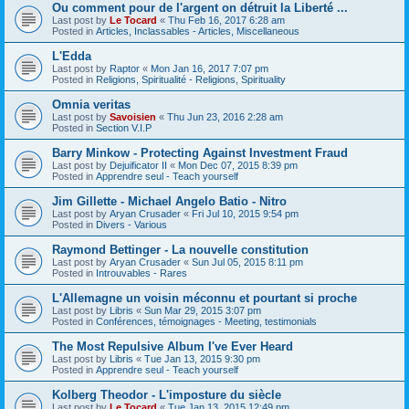
Ou comment pour de l'argent on détruit la Liberté ...
Last post by
Le Tocard
«
Thu Feb 16, 2017 6:28 am
Posted in
Articles, Inclassables - Articles, Miscellaneous
L'Edda
Last post by
Raptor
«
Mon Jan 16, 2017 7:07 pm
Posted in
Religions, Spiritualité - Religions, Spirituality
Omnia veritas
Last post by
Savoisien
«
Thu Jun 23, 2016 2:28 am
Posted in
Section V.I.P
Barry Minkow - Protecting Against Investment Fraud
Last post by
Dejuificator II
«
Mon Dec 07, 2015 8:39 pm
Posted in
Apprendre seul - Teach yourself
Jim Gillette - Michael Angelo Batio - Nitro
Last post by
Aryan Crusader
«
Fri Jul 10, 2015 9:54 pm
Posted in
Divers - Various
Raymond Bettinger - La nouvelle constitution
Last post by
Aryan Crusader
«
Sun Jul 05, 2015 8:11 pm
Posted in
Introuvables - Rares
L'Allemagne un voisin méconnu et pourtant si proche
Last post by
Libris
«
Sun Mar 29, 2015 3:07 pm
Posted in
Conférences, témoignages - Meeting, testimonials
The Most Repulsive Album I've Ever Heard
Last post by
Libris
«
Tue Jan 13, 2015 9:30 pm
Posted in
Apprendre seul - Teach yourself
Kolberg Theodor - L'imposture du siècle
Last post by
Le Tocard
«
Tue Jan 13, 2015 12:49 pm