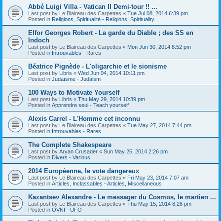
Abbé Luigi Villa - Vatican II Demi-tour !! ...
Last post by
Le Blaireau des Carpettes
«
Tue Jul 08, 2014 6:39 pm
Posted in
Religions, Spiritualité - Religions, Spirituality
Elfor Georges Robert - La garde du Diable ; des SS en
Indoch
Last post by
Le Blaireau des Carpettes
«
Mon Jun 30, 2014 8:52 pm
Posted in
Introuvables - Rares
Béatrice Pignède - L'oligarchie et le sionisme
Last post by
Libris
«
Wed Jun 04, 2014 10:11 pm
Posted in
Judaïsme - Judaism
100 Ways to Motivate Yourself
Last post by
Libris
«
Thu May 29, 2014 10:39 pm
Posted in
Apprendre seul - Teach yourself
Alexis Carrel - L'Homme cet inconnu
Last post by
Le Blaireau des Carpettes
«
Tue May 27, 2014 7:44 pm
Posted in
Introuvables - Rares
The Complete Shakespeare
Last post by
Aryan Crusader
«
Sun May 25, 2014 2:26 pm
Posted in
Divers - Various
2014 Européenne, le vote dangereux
Last post by
Le Blaireau des Carpettes
«
Fri May 23, 2014 7:07 am
Posted in
Articles, Inclassables - Articles, Miscellaneous
Kazantsev Alexandre - Le messager du Cosmos, le martien ...
Last post by
Le Blaireau des Carpettes
«
Thu May 15, 2014 8:26 pm
Posted in
OVNI - UFO