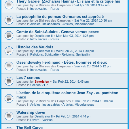
Théry Gabriel (Zacharias Hanna) - L'islam et la critique his
Last post by
Le Blaireau des Carpettes
«
Sat Apr 19, 2014 9:47 am
Posted in
Introuvables - Rares
La pédophilie du poireau Germanos est apprécié
Last post by
Le Blaireau des Carpettes
«
Sat Mar 22, 2014 10:36 am
Posted in
Articles, Inclassables - Articles, Miscellaneous
Comte de Saint-Aulaire - Geneva versus peace
Last post by
Dejuificator II
«
Mon Mar 03, 2014 1:26 pm
Posted in
Introuvables - Rares
Histoire des Vaudois
Last post by
Dejuificator II
«
Wed Feb 26, 2014 1:30 pm
Posted in
Religions, Spiritualité - Religions, Spirituality
Ossendowsky Ferdinand - Bêtes, hommes et dieux
Last post by
Le Blaireau des Carpettes
«
Sun Feb 23, 2014 5:12 pm
Posted in
Introuvables - Rares
Les 7 centres
Last post by
Savoisien
«
Sat Feb 22, 2014 9:45 pm
Posted in
Section V.I.P
L'action de la cinquième colonne Jean Zay - au panthéon
maço
Last post by
Le Blaireau des Carpettes
«
Thu Feb 20, 2014 10:00 am
Posted in
Articles, Inclassables - Articles, Miscellaneous
Watership down
Last post by
Dejuificator II
«
Fri Feb 14, 2014 4:44 pm
Posted in
Divers - Various
The Bell Curve