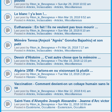
pouvoi
Last post by
Riton_le_Besogneux
«
Sun Apr 29, 2018 10:02 am
Posted in
Articles, Inclassables - Articles, Miscellaneous
Le blanc ! y'a bon !...
Last post by
Riton_le_Besogneux
«
Mon Mar 19, 2018 9:52 am
Posted in
Articles, Inclassables - Articles, Miscellaneous
Euthanasie : En fait ! Ils ne veulent pas tous mourir ...
Last post by
Riton_le_Besogneux
«
Sun Mar 18, 2018 8:10 am
Posted in
Articles, Inclassables - Articles, Miscellaneous
Mémère Teresa (Anjezë "Agnès" Gonxha Bajaxhiu) et son
petit
Last post by
Riton_le_Besogneux
«
Fri Mar 16, 2018 7:17 am
Posted in
Articles, Inclassables - Articles, Miscellaneous
Devoir d'Histoire ... C'est autre chose que la mémoire ...
Last post by
Riton_le_Besogneux
«
Thu Mar 15, 2018 12:15 pm
Posted in
Articles, Inclassables - Articles, Miscellaneous
Algérie 1958 - Parlons-en ou visionnant là plutôt ...
Last post by
Riton_le_Besogneux
«
Tue Mar 13, 2018 2:28 pm
Posted in
Histoire - History
Vaccination - Comment devient-on un cobaye humain sans le
sa
Last post by
Riton_le_Besogneux
«
Mon Mar 12, 2018 8:41 am
Posted in
Articles, Inclassables - Articles, Miscellaneous
Saint-Yves d'Alveydre Joseph Alexandre - Jeanne d'Arc victor
Last post by
Riton_le_Besogneux
«
Sun Mar 11, 2018 10:59 am
Posted in
Esotérisme, Occultisme - Esotericism, Occultism