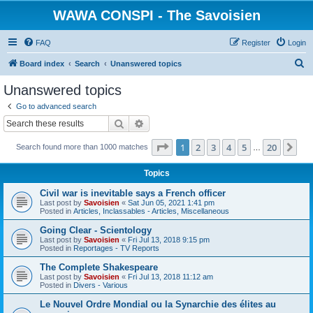
WAWA CONSPI - The Savoisien
FAQ
Register
Login
S
Board index
Search
Unanswered topics
e
Unanswered topics
a
Go to advanced search
r
Search
Advanced search
c
Page
1
of
20
1
2
3
4
5
20
Ne
Search found more than 1000 matches
h
…
Topics
Civil war is inevitable says a French officer
Last post by
Savoisien
«
Sat Jun 05, 2021 1:41 pm
Posted in
Articles, Inclassables - Articles, Miscellaneous
Going Clear - Scientology
Last post by
Savoisien
«
Fri Jul 13, 2018 9:15 pm
Posted in
Reportages - TV Reports
The Complete Shakespeare
Last post by
Savoisien
«
Fri Jul 13, 2018 11:12 am
Posted in
Divers - Various
Le Nouvel Ordre Mondial ou la Synarchie des élites au