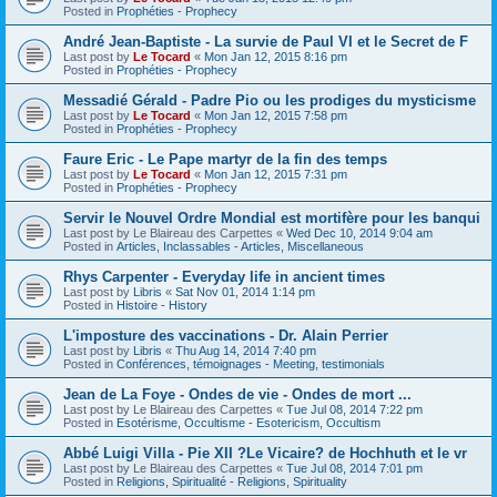
Posted in
Prophéties - Prophecy
André Jean-Baptiste - La survie de Paul VI et le Secret de F
Last post by
Le Tocard
«
Mon Jan 12, 2015 8:16 pm
Posted in
Prophéties - Prophecy
Messadié Gérald - Padre Pio ou les prodiges du mysticisme
Last post by
Le Tocard
«
Mon Jan 12, 2015 7:58 pm
Posted in
Prophéties - Prophecy
Faure Eric - Le Pape martyr de la fin des temps
Last post by
Le Tocard
«
Mon Jan 12, 2015 7:31 pm
Posted in
Prophéties - Prophecy
Servir le Nouvel Ordre Mondial est mortifère pour les banqui
Last post by
Le Blaireau des Carpettes
«
Wed Dec 10, 2014 9:04 am
Posted in
Articles, Inclassables - Articles, Miscellaneous
Rhys Carpenter - Everyday life in ancient times
Last post by
Libris
«
Sat Nov 01, 2014 1:14 pm
Posted in
Histoire - History
L'imposture des vaccinations - Dr. Alain Perrier
Last post by
Libris
«
Thu Aug 14, 2014 7:40 pm
Posted in
Conférences, témoignages - Meeting, testimonials
Jean de La Foye - Ondes de vie - Ondes de mort ...
Last post by
Le Blaireau des Carpettes
«
Tue Jul 08, 2014 7:22 pm
Posted in
Esotérisme, Occultisme - Esotericism, Occultism
Abbé Luigi Villa - Pie XII ?Le Vicaire? de Hochhuth et le vr
Last post by
Le Blaireau des Carpettes
«
Tue Jul 08, 2014 7:01 pm
Posted in
Religions, Spiritualité - Religions, Spirituality