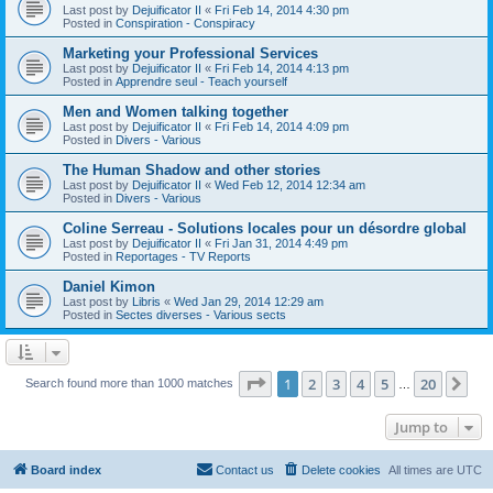
Last post by
Dejuificator II
«
Fri Feb 14, 2014 4:30 pm
Posted in
Conspiration - Conspiracy
Marketing your Professional Services
Last post by
Dejuificator II
«
Fri Feb 14, 2014 4:13 pm
Posted in
Apprendre seul - Teach yourself
Men and Women talking together
Last post by
Dejuificator II
«
Fri Feb 14, 2014 4:09 pm
Posted in
Divers - Various
The Human Shadow and other stories
Last post by
Dejuificator II
«
Wed Feb 12, 2014 12:34 am
Posted in
Divers - Various
Coline Serreau - Solutions locales pour un désordre global
Last post by
Dejuificator II
«
Fri Jan 31, 2014 4:49 pm
Posted in
Reportages - TV Reports
Daniel Kimon
Last post by
Libris
«
Wed Jan 29, 2014 12:29 am
Posted in
Sectes diverses - Various sects
Page
1
of
20
1
2
3
4
5
20
Ne
Search found more than 1000 matches
…
Jump to
Board index
Contact us
Delete cookies
All times are
UTC