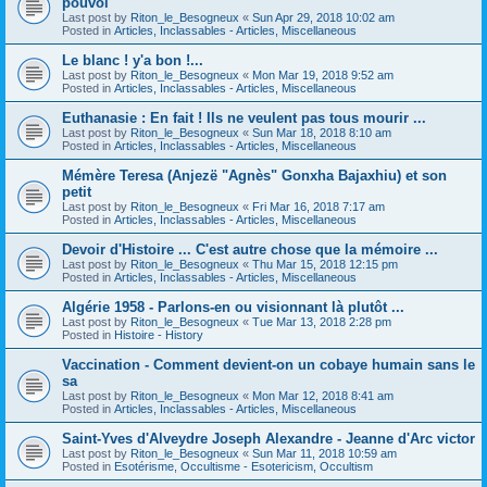
pouvoi
Last post by
Riton_le_Besogneux
«
Sun Apr 29, 2018 10:02 am
Posted in
Articles, Inclassables - Articles, Miscellaneous
Le blanc ! y'a bon !...
Last post by
Riton_le_Besogneux
«
Mon Mar 19, 2018 9:52 am
Posted in
Articles, Inclassables - Articles, Miscellaneous
Euthanasie : En fait ! Ils ne veulent pas tous mourir ...
Last post by
Riton_le_Besogneux
«
Sun Mar 18, 2018 8:10 am
Posted in
Articles, Inclassables - Articles, Miscellaneous
Mémère Teresa (Anjezë "Agnès" Gonxha Bajaxhiu) et son
petit
Last post by
Riton_le_Besogneux
«
Fri Mar 16, 2018 7:17 am
Posted in
Articles, Inclassables - Articles, Miscellaneous
Devoir d'Histoire ... C'est autre chose que la mémoire ...
Last post by
Riton_le_Besogneux
«
Thu Mar 15, 2018 12:15 pm
Posted in
Articles, Inclassables - Articles, Miscellaneous
Algérie 1958 - Parlons-en ou visionnant là plutôt ...
Last post by
Riton_le_Besogneux
«
Tue Mar 13, 2018 2:28 pm
Posted in
Histoire - History
Vaccination - Comment devient-on un cobaye humain sans le
sa
Last post by
Riton_le_Besogneux
«
Mon Mar 12, 2018 8:41 am
Posted in
Articles, Inclassables - Articles, Miscellaneous
Saint-Yves d'Alveydre Joseph Alexandre - Jeanne d'Arc victor
Last post by
Riton_le_Besogneux
«
Sun Mar 11, 2018 10:59 am
Posted in
Esotérisme, Occultisme - Esotericism, Occultism