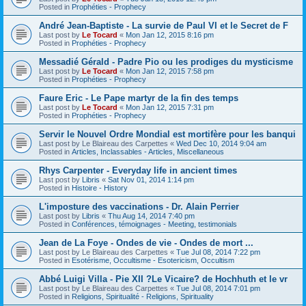
Posted in
Prophéties - Prophecy
André Jean-Baptiste - La survie de Paul VI et le Secret de F
Last post by
Le Tocard
«
Mon Jan 12, 2015 8:16 pm
Posted in
Prophéties - Prophecy
Messadié Gérald - Padre Pio ou les prodiges du mysticisme
Last post by
Le Tocard
«
Mon Jan 12, 2015 7:58 pm
Posted in
Prophéties - Prophecy
Faure Eric - Le Pape martyr de la fin des temps
Last post by
Le Tocard
«
Mon Jan 12, 2015 7:31 pm
Posted in
Prophéties - Prophecy
Servir le Nouvel Ordre Mondial est mortifère pour les banqui
Last post by
Le Blaireau des Carpettes
«
Wed Dec 10, 2014 9:04 am
Posted in
Articles, Inclassables - Articles, Miscellaneous
Rhys Carpenter - Everyday life in ancient times
Last post by
Libris
«
Sat Nov 01, 2014 1:14 pm
Posted in
Histoire - History
L'imposture des vaccinations - Dr. Alain Perrier
Last post by
Libris
«
Thu Aug 14, 2014 7:40 pm
Posted in
Conférences, témoignages - Meeting, testimonials
Jean de La Foye - Ondes de vie - Ondes de mort ...
Last post by
Le Blaireau des Carpettes
«
Tue Jul 08, 2014 7:22 pm
Posted in
Esotérisme, Occultisme - Esotericism, Occultism
Abbé Luigi Villa - Pie XII ?Le Vicaire? de Hochhuth et le vr
Last post by
Le Blaireau des Carpettes
«
Tue Jul 08, 2014 7:01 pm
Posted in
Religions, Spiritualité - Religions, Spirituality