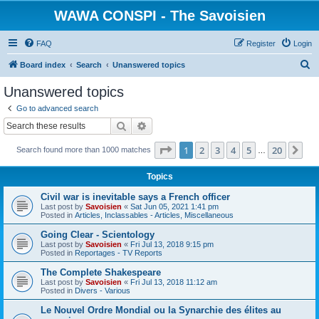
WAWA CONSPI - The Savoisien
FAQ
Register
Login
S
Board index
Search
Unanswered topics
e
Unanswered topics
a
Go to advanced search
r
Search
Advanced search
c
Page
1
of
20
1
2
3
4
5
20
Ne
Search found more than 1000 matches
h
…
Topics
Civil war is inevitable says a French officer
Last post by
Savoisien
«
Sat Jun 05, 2021 1:41 pm
Posted in
Articles, Inclassables - Articles, Miscellaneous
Going Clear - Scientology
Last post by
Savoisien
«
Fri Jul 13, 2018 9:15 pm
Posted in
Reportages - TV Reports
The Complete Shakespeare
Last post by
Savoisien
«
Fri Jul 13, 2018 11:12 am
Posted in
Divers - Various
Le Nouvel Ordre Mondial ou la Synarchie des élites au