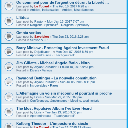
Ou comment pour de l'argent on détruit la Liberté ...
Last post by
Le Tocard
«
Thu Feb 16, 2017 6:28 am
Posted in
Articles, Inclassables - Articles, Miscellaneous
L'Edda
Last post by
Raptor
«
Mon Jan 16, 2017 7:07 pm
Posted in
Religions, Spiritualité - Religions, Spirituality
Omnia veritas
Last post by
Savoisien
«
Thu Jun 23, 2016 2:28 am
Posted in
Section V.I.P
Barry Minkow - Protecting Against Investment Fraud
Last post by
Dejuificator II
«
Mon Dec 07, 2015 8:39 pm
Posted in
Apprendre seul - Teach yourself
Jim Gillette - Michael Angelo Batio - Nitro
Last post by
Aryan Crusader
«
Fri Jul 10, 2015 9:54 pm
Posted in
Divers - Various
Raymond Bettinger - La nouvelle constitution
Last post by
Aryan Crusader
«
Sun Jul 05, 2015 8:11 pm
Posted in
Introuvables - Rares
L'Allemagne un voisin méconnu et pourtant si proche
Last post by
Libris
«
Sun Mar 29, 2015 3:07 pm
Posted in
Conférences, témoignages - Meeting, testimonials
The Most Repulsive Album I've Ever Heard
Last post by
Libris
«
Tue Jan 13, 2015 9:30 pm
Posted in
Apprendre seul - Teach yourself
Kolberg Theodor - L'imposture du siècle
Last post by
Le Tocard
«
Tue Jan 13, 2015 12:49 pm