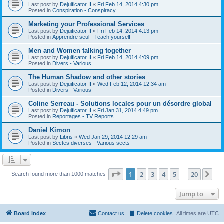
Last post by
Dejuificator II
«
Fri Feb 14, 2014 4:30 pm
Posted in
Conspiration - Conspiracy
Marketing your Professional Services
Last post by
Dejuificator II
«
Fri Feb 14, 2014 4:13 pm
Posted in
Apprendre seul - Teach yourself
Men and Women talking together
Last post by
Dejuificator II
«
Fri Feb 14, 2014 4:09 pm
Posted in
Divers - Various
The Human Shadow and other stories
Last post by
Dejuificator II
«
Wed Feb 12, 2014 12:34 am
Posted in
Divers - Various
Coline Serreau - Solutions locales pour un désordre global
Last post by
Dejuificator II
«
Fri Jan 31, 2014 4:49 pm
Posted in
Reportages - TV Reports
Daniel Kimon
Last post by
Libris
«
Wed Jan 29, 2014 12:29 am
Posted in
Sectes diverses - Various sects
Page
1
of
20
1
2
3
4
5
20
Ne
Search found more than 1000 matches
…
Jump to
Board index
Contact us
Delete cookies
All times are
UTC