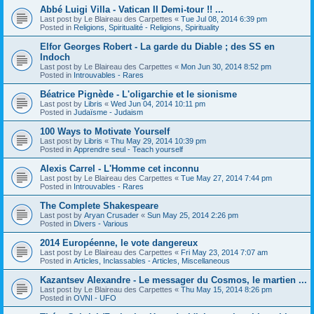
Abbé Luigi Villa - Vatican II Demi-tour !! ...
Last post by
Le Blaireau des Carpettes
«
Tue Jul 08, 2014 6:39 pm
Posted in
Religions, Spiritualité - Religions, Spirituality
Elfor Georges Robert - La garde du Diable ; des SS en
Indoch
Last post by
Le Blaireau des Carpettes
«
Mon Jun 30, 2014 8:52 pm
Posted in
Introuvables - Rares
Béatrice Pignède - L'oligarchie et le sionisme
Last post by
Libris
«
Wed Jun 04, 2014 10:11 pm
Posted in
Judaïsme - Judaism
100 Ways to Motivate Yourself
Last post by
Libris
«
Thu May 29, 2014 10:39 pm
Posted in
Apprendre seul - Teach yourself
Alexis Carrel - L'Homme cet inconnu
Last post by
Le Blaireau des Carpettes
«
Tue May 27, 2014 7:44 pm
Posted in
Introuvables - Rares
The Complete Shakespeare
Last post by
Aryan Crusader
«
Sun May 25, 2014 2:26 pm
Posted in
Divers - Various
2014 Européenne, le vote dangereux
Last post by
Le Blaireau des Carpettes
«
Fri May 23, 2014 7:07 am
Posted in
Articles, Inclassables - Articles, Miscellaneous
Kazantsev Alexandre - Le messager du Cosmos, le martien ...
Last post by
Le Blaireau des Carpettes
«
Thu May 15, 2014 8:26 pm
Posted in
OVNI - UFO