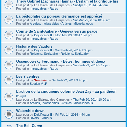
Théry Gabriel (Zacharias Hanna) - L'islam et la critique his
Last post by
Le Blaireau des Carpettes
«
Sat Apr 19, 2014 9:47 am
Posted in
Introuvables - Rares
La pédophilie du poireau Germanos est apprécié
Last post by
Le Blaireau des Carpettes
«
Sat Mar 22, 2014 10:36 am
Posted in
Articles, Inclassables - Articles, Miscellaneous
Comte de Saint-Aulaire - Geneva versus peace
Last post by
Dejuificator II
«
Mon Mar 03, 2014 1:26 pm
Posted in
Introuvables - Rares
Histoire des Vaudois
Last post by
Dejuificator II
«
Wed Feb 26, 2014 1:30 pm
Posted in
Religions, Spiritualité - Religions, Spirituality
Ossendowsky Ferdinand - Bêtes, hommes et dieux
Last post by
Le Blaireau des Carpettes
«
Sun Feb 23, 2014 5:12 pm
Posted in
Introuvables - Rares
Les 7 centres
Last post by
Savoisien
«
Sat Feb 22, 2014 9:45 pm
Posted in
Section V.I.P
L'action de la cinquième colonne Jean Zay - au panthéon
maço
Last post by
Le Blaireau des Carpettes
«
Thu Feb 20, 2014 10:00 am
Posted in
Articles, Inclassables - Articles, Miscellaneous
Watership down
Last post by
Dejuificator II
«
Fri Feb 14, 2014 4:44 pm
Posted in
Divers - Various
The Bell Curve