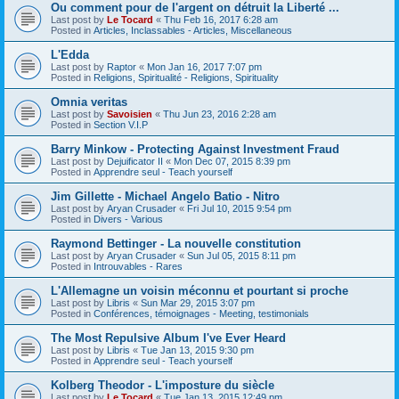
Ou comment pour de l'argent on détruit la Liberté ...
Last post by
Le Tocard
«
Thu Feb 16, 2017 6:28 am
Posted in
Articles, Inclassables - Articles, Miscellaneous
L'Edda
Last post by
Raptor
«
Mon Jan 16, 2017 7:07 pm
Posted in
Religions, Spiritualité - Religions, Spirituality
Omnia veritas
Last post by
Savoisien
«
Thu Jun 23, 2016 2:28 am
Posted in
Section V.I.P
Barry Minkow - Protecting Against Investment Fraud
Last post by
Dejuificator II
«
Mon Dec 07, 2015 8:39 pm
Posted in
Apprendre seul - Teach yourself
Jim Gillette - Michael Angelo Batio - Nitro
Last post by
Aryan Crusader
«
Fri Jul 10, 2015 9:54 pm
Posted in
Divers - Various
Raymond Bettinger - La nouvelle constitution
Last post by
Aryan Crusader
«
Sun Jul 05, 2015 8:11 pm
Posted in
Introuvables - Rares
L'Allemagne un voisin méconnu et pourtant si proche
Last post by
Libris
«
Sun Mar 29, 2015 3:07 pm
Posted in
Conférences, témoignages - Meeting, testimonials
The Most Repulsive Album I've Ever Heard
Last post by
Libris
«
Tue Jan 13, 2015 9:30 pm
Posted in
Apprendre seul - Teach yourself
Kolberg Theodor - L'imposture du siècle
Last post by
Le Tocard
«
Tue Jan 13, 2015 12:49 pm