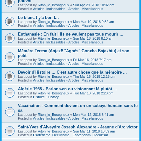
pouvoi
Last post by
Riton_le_Besogneux
«
Sun Apr 29, 2018 10:02 am
Posted in
Articles, Inclassables - Articles, Miscellaneous
Le blanc ! y'a bon !...
Last post by
Riton_le_Besogneux
«
Mon Mar 19, 2018 9:52 am
Posted in
Articles, Inclassables - Articles, Miscellaneous
Euthanasie : En fait ! Ils ne veulent pas tous mourir ...
Last post by
Riton_le_Besogneux
«
Sun Mar 18, 2018 8:10 am
Posted in
Articles, Inclassables - Articles, Miscellaneous
Mémère Teresa (Anjezë "Agnès" Gonxha Bajaxhiu) et son
petit
Last post by
Riton_le_Besogneux
«
Fri Mar 16, 2018 7:17 am
Posted in
Articles, Inclassables - Articles, Miscellaneous
Devoir d'Histoire ... C'est autre chose que la mémoire ...
Last post by
Riton_le_Besogneux
«
Thu Mar 15, 2018 12:15 pm
Posted in
Articles, Inclassables - Articles, Miscellaneous
Algérie 1958 - Parlons-en ou visionnant là plutôt ...
Last post by
Riton_le_Besogneux
«
Tue Mar 13, 2018 2:28 pm
Posted in
Histoire - History
Vaccination - Comment devient-on un cobaye humain sans le
sa
Last post by
Riton_le_Besogneux
«
Mon Mar 12, 2018 8:41 am
Posted in
Articles, Inclassables - Articles, Miscellaneous
Saint-Yves d'Alveydre Joseph Alexandre - Jeanne d'Arc victor
Last post by
Riton_le_Besogneux
«
Sun Mar 11, 2018 10:59 am
Posted in
Esotérisme, Occultisme - Esotericism, Occultism