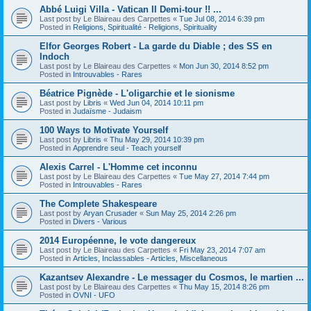
Abbé Luigi Villa - Vatican II Demi-tour !! ...
Last post by
Le Blaireau des Carpettes
«
Tue Jul 08, 2014 6:39 pm
Posted in
Religions, Spiritualité - Religions, Spirituality
Elfor Georges Robert - La garde du Diable ; des SS en
Indoch
Last post by
Le Blaireau des Carpettes
«
Mon Jun 30, 2014 8:52 pm
Posted in
Introuvables - Rares
Béatrice Pignède - L'oligarchie et le sionisme
Last post by
Libris
«
Wed Jun 04, 2014 10:11 pm
Posted in
Judaïsme - Judaism
100 Ways to Motivate Yourself
Last post by
Libris
«
Thu May 29, 2014 10:39 pm
Posted in
Apprendre seul - Teach yourself
Alexis Carrel - L'Homme cet inconnu
Last post by
Le Blaireau des Carpettes
«
Tue May 27, 2014 7:44 pm
Posted in
Introuvables - Rares
The Complete Shakespeare
Last post by
Aryan Crusader
«
Sun May 25, 2014 2:26 pm
Posted in
Divers - Various
2014 Européenne, le vote dangereux
Last post by
Le Blaireau des Carpettes
«
Fri May 23, 2014 7:07 am
Posted in
Articles, Inclassables - Articles, Miscellaneous
Kazantsev Alexandre - Le messager du Cosmos, le martien ...
Last post by
Le Blaireau des Carpettes
«
Thu May 15, 2014 8:26 pm
Posted in
OVNI - UFO