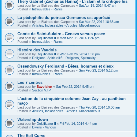
Théry Gabriel (Zacharias Hanna) - L'islam et la critique his
Last post by
Le Blaireau des Carpettes
«
Sat Apr 19, 2014 9:47 am
Posted in
Introuvables - Rares
La pédophilie du poireau Germanos est apprécié
Last post by
Le Blaireau des Carpettes
«
Sat Mar 22, 2014 10:36 am
Posted in
Articles, Inclassables - Articles, Miscellaneous
Comte de Saint-Aulaire - Geneva versus peace
Last post by
Dejuificator II
«
Mon Mar 03, 2014 1:26 pm
Posted in
Introuvables - Rares
Histoire des Vaudois
Last post by
Dejuificator II
«
Wed Feb 26, 2014 1:30 pm
Posted in
Religions, Spiritualité - Religions, Spirituality
Ossendowsky Ferdinand - Bêtes, hommes et dieux
Last post by
Le Blaireau des Carpettes
«
Sun Feb 23, 2014 5:12 pm
Posted in
Introuvables - Rares
Les 7 centres
Last post by
Savoisien
«
Sat Feb 22, 2014 9:45 pm
Posted in
Section V.I.P
L'action de la cinquième colonne Jean Zay - au panthéon
maço
Last post by
Le Blaireau des Carpettes
«
Thu Feb 20, 2014 10:00 am
Posted in
Articles, Inclassables - Articles, Miscellaneous
Watership down
Last post by
Dejuificator II
«
Fri Feb 14, 2014 4:44 pm
Posted in
Divers - Various
The Bell Curve