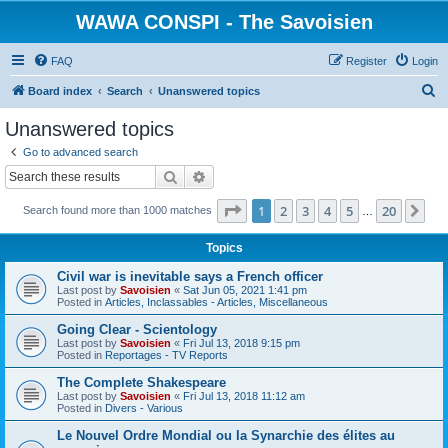
WAWA CONSPI - The Savoisien
FAQ
Register
Login
S
Board index
Search
Unanswered topics
e
Unanswered topics
a
Go to advanced search
r
Search
Advanced search
c
Page
1
of
20
1
2
3
4
5
20
Ne
Search found more than 1000 matches
h
…
Topics
Civil war is inevitable says a French officer
Last post by
Savoisien
«
Sat Jun 05, 2021 1:41 pm
Posted in
Articles, Inclassables - Articles, Miscellaneous
Going Clear - Scientology
Last post by
Savoisien
«
Fri Jul 13, 2018 9:15 pm
Posted in
Reportages - TV Reports
The Complete Shakespeare
Last post by
Savoisien
«
Fri Jul 13, 2018 11:12 am
Posted in
Divers - Various
Le Nouvel Ordre Mondial ou la Synarchie des élites au