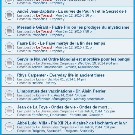
Posted in
Prophéties - Prophecy
André Jean-Baptiste - La survie de Paul VI et le Secret de F
Last post by
Le Tocard
«
Mon Jan 12, 2015 8:16 pm
Posted in
Prophéties - Prophecy
Messadié Gérald - Padre Pio ou les prodiges du mysticisme
Last post by
Le Tocard
«
Mon Jan 12, 2015 7:58 pm
Posted in
Prophéties - Prophecy
Faure Eric - Le Pape martyr de la fin des temps
Last post by
Le Tocard
«
Mon Jan 12, 2015 7:31 pm
Posted in
Prophéties - Prophecy
Servir le Nouvel Ordre Mondial est mortifère pour les banqui
Last post by
Le Blaireau des Carpettes
«
Wed Dec 10, 2014 9:04 am
Posted in
Articles, Inclassables - Articles, Miscellaneous
Rhys Carpenter - Everyday life in ancient times
Last post by
Libris
«
Sat Nov 01, 2014 1:14 pm
Posted in
Histoire - History
L'imposture des vaccinations - Dr. Alain Perrier
Last post by
Libris
«
Thu Aug 14, 2014 7:40 pm
Posted in
Conférences, témoignages - Meeting, testimonials
Jean de La Foye - Ondes de vie - Ondes de mort ...
Last post by
Le Blaireau des Carpettes
«
Tue Jul 08, 2014 7:22 pm
Posted in
Esotérisme, Occultisme - Esotericism, Occultism
Abbé Luigi Villa - Pie XII ?Le Vicaire? de Hochhuth et le vr
Last post by
Le Blaireau des Carpettes
«
Tue Jul 08, 2014 7:01 pm
Posted in
Religions, Spiritualité - Religions, Spirituality