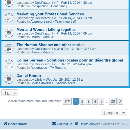
Last post by
Dejuificator II
«
Fri Feb 14, 2014 4:30 pm
Posted in
Conspiration - Conspiracy
Marketing your Professional Services
Last post by
Dejuificator II
«
Fri Feb 14, 2014 4:13 pm
Posted in
Apprendre seul - Teach yourself
Men and Women talking together
Last post by
Dejuificator II
«
Fri Feb 14, 2014 4:09 pm
Posted in
Divers - Various
The Human Shadow and other stories
Last post by
Dejuificator II
«
Wed Feb 12, 2014 12:34 am
Posted in
Divers - Various
Coline Serreau - Solutions locales pour un désordre global
Last post by
Dejuificator II
«
Fri Jan 31, 2014 4:49 pm
Posted in
Reportages - TV Reports
Daniel Kimon
Last post by
Libris
«
Wed Jan 29, 2014 12:29 am
Posted in
Sectes diverses - Various sects
Page
1
of
20
1
2
3
4
5
20
Ne
Search found more than 1000 matches
…
Jump to
Board index
Contact us
Delete cookies
All times are
UTC