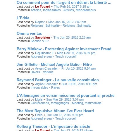
Ou comment pour de l'argent on détruit la Liberté ...
Last post by
Le Tocard
«
Thu Feb 16, 2017 6:28 am
Posted in
Articles, Inclassables - Articles, Miscellaneous
L'Edda
Last post by
Raptor
«
Mon Jan 16, 2017 7:07 pm
Posted in
Religions, Spiritualité - Religions, Spirituality
Omnia veritas
Last post by
Savoisien
«
Thu Jun 23, 2016 2:28 am
Posted in
Section V.I.P
Barry Minkow - Protecting Against Investment Fraud
Last post by
Dejuificator II
«
Mon Dec 07, 2015 8:39 pm
Posted in
Apprendre seul - Teach yourself
Jim Gillette - Michael Angelo Batio - Nitro
Last post by
Aryan Crusader
«
Fri Jul 10, 2015 9:54 pm
Posted in
Divers - Various
Raymond Bettinger - La nouvelle constitution
Last post by
Aryan Crusader
«
Sun Jul 05, 2015 8:11 pm
Posted in
Introuvables - Rares
L'Allemagne un voisin méconnu et pourtant si proche
Last post by
Libris
«
Sun Mar 29, 2015 3:07 pm
Posted in
Conférences, témoignages - Meeting, testimonials
The Most Repulsive Album I've Ever Heard
Last post by
Libris
«
Tue Jan 13, 2015 9:30 pm
Posted in
Apprendre seul - Teach yourself
Kolberg Theodor - L'imposture du siècle
Last post by
Le Tocard
«
Tue Jan 13, 2015 12:49 pm