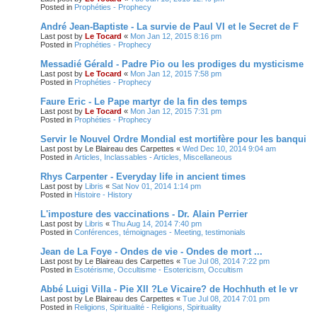
Posted in
Prophéties - Prophecy
André Jean-Baptiste - La survie de Paul VI et le Secret de F
Last post by
Le Tocard
«
Mon Jan 12, 2015 8:16 pm
Posted in
Prophéties - Prophecy
Messadié Gérald - Padre Pio ou les prodiges du mysticisme
Last post by
Le Tocard
«
Mon Jan 12, 2015 7:58 pm
Posted in
Prophéties - Prophecy
Faure Eric - Le Pape martyr de la fin des temps
Last post by
Le Tocard
«
Mon Jan 12, 2015 7:31 pm
Posted in
Prophéties - Prophecy
Servir le Nouvel Ordre Mondial est mortifère pour les banqui
Last post by
Le Blaireau des Carpettes
«
Wed Dec 10, 2014 9:04 am
Posted in
Articles, Inclassables - Articles, Miscellaneous
Rhys Carpenter - Everyday life in ancient times
Last post by
Libris
«
Sat Nov 01, 2014 1:14 pm
Posted in
Histoire - History
L'imposture des vaccinations - Dr. Alain Perrier
Last post by
Libris
«
Thu Aug 14, 2014 7:40 pm
Posted in
Conférences, témoignages - Meeting, testimonials
Jean de La Foye - Ondes de vie - Ondes de mort ...
Last post by
Le Blaireau des Carpettes
«
Tue Jul 08, 2014 7:22 pm
Posted in
Esotérisme, Occultisme - Esotericism, Occultism
Abbé Luigi Villa - Pie XII ?Le Vicaire? de Hochhuth et le vr
Last post by
Le Blaireau des Carpettes
«
Tue Jul 08, 2014 7:01 pm
Posted in
Religions, Spiritualité - Religions, Spirituality