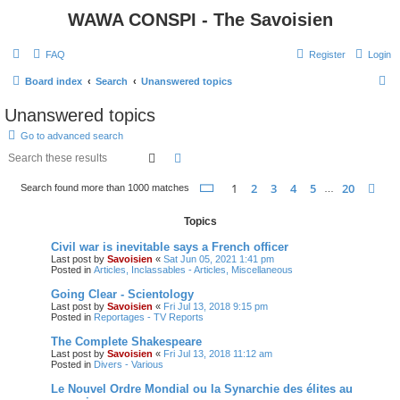
WAWA CONSPI - The Savoisien
FAQ
Register
Login
S
Board index
Search
Unanswered topics
e
Unanswered topics
a
Go to advanced search
r
Search
Advanced search
c
Page
1
of
20
1
2
3
4
5
20
Ne
Search found more than 1000 matches
h
…
Topics
Civil war is inevitable says a French officer
Last post by
Savoisien
«
Sat Jun 05, 2021 1:41 pm
Posted in
Articles, Inclassables - Articles, Miscellaneous
Going Clear - Scientology
Last post by
Savoisien
«
Fri Jul 13, 2018 9:15 pm
Posted in
Reportages - TV Reports
The Complete Shakespeare
Last post by
Savoisien
«
Fri Jul 13, 2018 11:12 am
Posted in
Divers - Various
Le Nouvel Ordre Mondial ou la Synarchie des élites au