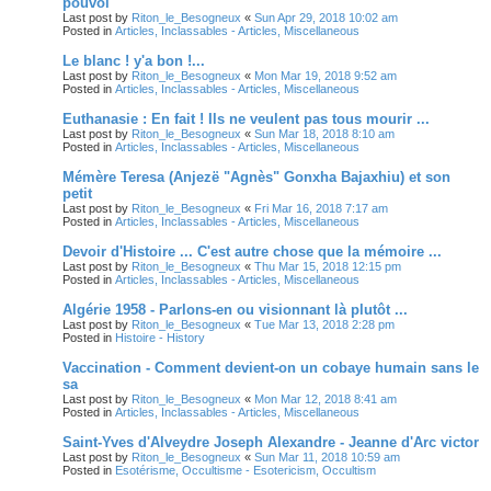
pouvoi
Last post by
Riton_le_Besogneux
«
Sun Apr 29, 2018 10:02 am
Posted in
Articles, Inclassables - Articles, Miscellaneous
Le blanc ! y'a bon !...
Last post by
Riton_le_Besogneux
«
Mon Mar 19, 2018 9:52 am
Posted in
Articles, Inclassables - Articles, Miscellaneous
Euthanasie : En fait ! Ils ne veulent pas tous mourir ...
Last post by
Riton_le_Besogneux
«
Sun Mar 18, 2018 8:10 am
Posted in
Articles, Inclassables - Articles, Miscellaneous
Mémère Teresa (Anjezë "Agnès" Gonxha Bajaxhiu) et son
petit
Last post by
Riton_le_Besogneux
«
Fri Mar 16, 2018 7:17 am
Posted in
Articles, Inclassables - Articles, Miscellaneous
Devoir d'Histoire ... C'est autre chose que la mémoire ...
Last post by
Riton_le_Besogneux
«
Thu Mar 15, 2018 12:15 pm
Posted in
Articles, Inclassables - Articles, Miscellaneous
Algérie 1958 - Parlons-en ou visionnant là plutôt ...
Last post by
Riton_le_Besogneux
«
Tue Mar 13, 2018 2:28 pm
Posted in
Histoire - History
Vaccination - Comment devient-on un cobaye humain sans le
sa
Last post by
Riton_le_Besogneux
«
Mon Mar 12, 2018 8:41 am
Posted in
Articles, Inclassables - Articles, Miscellaneous
Saint-Yves d'Alveydre Joseph Alexandre - Jeanne d'Arc victor
Last post by
Riton_le_Besogneux
«
Sun Mar 11, 2018 10:59 am
Posted in
Esotérisme, Occultisme - Esotericism, Occultism