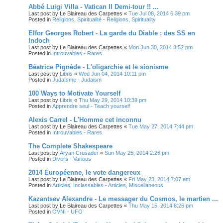
Abbé Luigi Villa - Vatican II Demi-tour !! ...
Last post by
Le Blaireau des Carpettes
«
Tue Jul 08, 2014 6:39 pm
Posted in
Religions, Spiritualité - Religions, Spirituality
Elfor Georges Robert - La garde du Diable ; des SS en
Indoch
Last post by
Le Blaireau des Carpettes
«
Mon Jun 30, 2014 8:52 pm
Posted in
Introuvables - Rares
Béatrice Pignède - L'oligarchie et le sionisme
Last post by
Libris
«
Wed Jun 04, 2014 10:11 pm
Posted in
Judaïsme - Judaism
100 Ways to Motivate Yourself
Last post by
Libris
«
Thu May 29, 2014 10:39 pm
Posted in
Apprendre seul - Teach yourself
Alexis Carrel - L'Homme cet inconnu
Last post by
Le Blaireau des Carpettes
«
Tue May 27, 2014 7:44 pm
Posted in
Introuvables - Rares
The Complete Shakespeare
Last post by
Aryan Crusader
«
Sun May 25, 2014 2:26 pm
Posted in
Divers - Various
2014 Européenne, le vote dangereux
Last post by
Le Blaireau des Carpettes
«
Fri May 23, 2014 7:07 am
Posted in
Articles, Inclassables - Articles, Miscellaneous
Kazantsev Alexandre - Le messager du Cosmos, le martien ...
Last post by
Le Blaireau des Carpettes
«
Thu May 15, 2014 8:26 pm
Posted in
OVNI - UFO