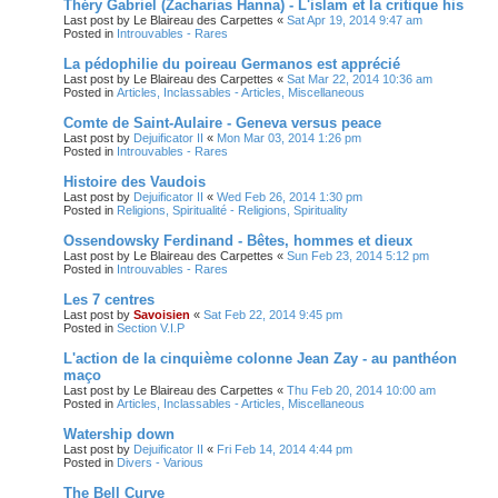
Théry Gabriel (Zacharias Hanna) - L'islam et la critique his
Last post by
Le Blaireau des Carpettes
«
Sat Apr 19, 2014 9:47 am
Posted in
Introuvables - Rares
La pédophilie du poireau Germanos est apprécié
Last post by
Le Blaireau des Carpettes
«
Sat Mar 22, 2014 10:36 am
Posted in
Articles, Inclassables - Articles, Miscellaneous
Comte de Saint-Aulaire - Geneva versus peace
Last post by
Dejuificator II
«
Mon Mar 03, 2014 1:26 pm
Posted in
Introuvables - Rares
Histoire des Vaudois
Last post by
Dejuificator II
«
Wed Feb 26, 2014 1:30 pm
Posted in
Religions, Spiritualité - Religions, Spirituality
Ossendowsky Ferdinand - Bêtes, hommes et dieux
Last post by
Le Blaireau des Carpettes
«
Sun Feb 23, 2014 5:12 pm
Posted in
Introuvables - Rares
Les 7 centres
Last post by
Savoisien
«
Sat Feb 22, 2014 9:45 pm
Posted in
Section V.I.P
L'action de la cinquième colonne Jean Zay - au panthéon
maço
Last post by
Le Blaireau des Carpettes
«
Thu Feb 20, 2014 10:00 am
Posted in
Articles, Inclassables - Articles, Miscellaneous
Watership down
Last post by
Dejuificator II
«
Fri Feb 14, 2014 4:44 pm
Posted in
Divers - Various
The Bell Curve