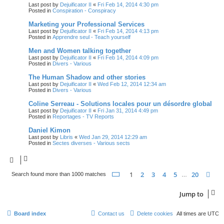
Last post by
Dejuificator II
«
Fri Feb 14, 2014 4:30 pm
Posted in
Conspiration - Conspiracy
Marketing your Professional Services
Last post by
Dejuificator II
«
Fri Feb 14, 2014 4:13 pm
Posted in
Apprendre seul - Teach yourself
Men and Women talking together
Last post by
Dejuificator II
«
Fri Feb 14, 2014 4:09 pm
Posted in
Divers - Various
The Human Shadow and other stories
Last post by
Dejuificator II
«
Wed Feb 12, 2014 12:34 am
Posted in
Divers - Various
Coline Serreau - Solutions locales pour un désordre global
Last post by
Dejuificator II
«
Fri Jan 31, 2014 4:49 pm
Posted in
Reportages - TV Reports
Daniel Kimon
Last post by
Libris
«
Wed Jan 29, 2014 12:29 am
Posted in
Sectes diverses - Various sects
Page
1
of
20
1
2
3
4
5
20
Ne
Search found more than 1000 matches
…
Jump to
Board index
Contact us
Delete cookies
All times are
UTC