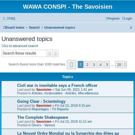
WAWA CONSPI - The Savoisien
FAQ
Register
Login
S
Board index
Search
Unanswered topics
e
Unanswered topics
a
Go to advanced search
r
Search
Advanced search
c
Page
1
of
20
h
1
2
3
4
5
20
Nex
Search found more than 1000 matches
…
Topics
Civil war is inevitable says a French officer
Last post by
Savoisien
«
Sat Jun 05, 2021 1:41 pm
Posted in
Articles, Inclassables - Articles, Miscellaneous
Going Clear - Scientology
Last post by
Savoisien
«
Fri Jul 13, 2018 9:15 pm
Posted in
Reportages - TV Reports
The Complete Shakespeare
Last post by
Savoisien
«
Fri Jul 13, 2018 11:12 am
Posted in
Divers - Various
Le Nouvel Ordre Mondial ou la Synarchie des élites au