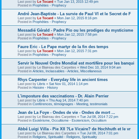
Last post by
Le Tocard
«
Tue Jan 13, 2015 12:49 pm
Posted in
Prophéties - Prophecy
André Jean-Baptiste - La survie de Paul VI et le Secret de F
Last post by
Le Tocard
«
Mon Jan 12, 2015 8:16 pm
Posted in
Prophéties - Prophecy
Messadié Gérald - Padre Pio ou les prodiges du mysticisme
Last post by
Le Tocard
«
Mon Jan 12, 2015 7:58 pm
Posted in
Prophéties - Prophecy
Faure Eric - Le Pape martyr de la fin des temps
Last post by
Le Tocard
«
Mon Jan 12, 2015 7:31 pm
Posted in
Prophéties - Prophecy
Servir le Nouvel Ordre Mondial est mortifère pour les banqui
Last post by
Le Blaireau des Carpettes
«
Wed Dec 10, 2014 9:04 am
Posted in
Articles, Inclassables - Articles, Miscellaneous
Rhys Carpenter - Everyday life in ancient times
Last post by
Libris
«
Sat Nov 01, 2014 1:14 pm
Posted in
Histoire - History
L'imposture des vaccinations - Dr. Alain Perrier
Last post by
Libris
«
Thu Aug 14, 2014 7:40 pm
Posted in
Conférences, témoignages - Meeting, testimonials
Jean de La Foye - Ondes de vie - Ondes de mort ...
Last post by
Le Blaireau des Carpettes
«
Tue Jul 08, 2014 7:22 pm
Posted in
Esotérisme, Occultisme - Esotericism, Occultism
Abbé Luigi Villa - Pie XII ?Le Vicaire? de Hochhuth et le vr
Last post by
Le Blaireau des Carpettes
«
Tue Jul 08, 2014 7:01 pm
Posted in
Religions, Spiritualité - Religions, Spirituality