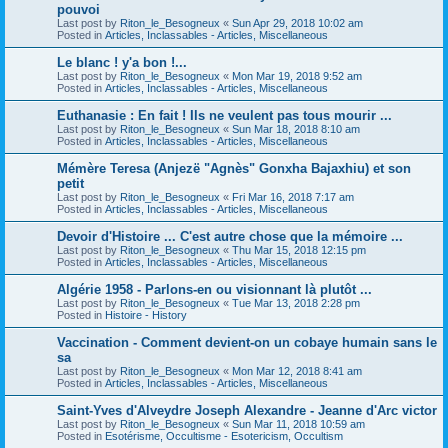
pouvoi
Last post by
Riton_le_Besogneux
«
Sun Apr 29, 2018 10:02 am
Posted in
Articles, Inclassables - Articles, Miscellaneous
Le blanc ! y'a bon !...
Last post by
Riton_le_Besogneux
«
Mon Mar 19, 2018 9:52 am
Posted in
Articles, Inclassables - Articles, Miscellaneous
Euthanasie : En fait ! Ils ne veulent pas tous mourir ...
Last post by
Riton_le_Besogneux
«
Sun Mar 18, 2018 8:10 am
Posted in
Articles, Inclassables - Articles, Miscellaneous
Mémère Teresa (Anjezë "Agnès" Gonxha Bajaxhiu) et son
petit
Last post by
Riton_le_Besogneux
«
Fri Mar 16, 2018 7:17 am
Posted in
Articles, Inclassables - Articles, Miscellaneous
Devoir d'Histoire ... C'est autre chose que la mémoire ...
Last post by
Riton_le_Besogneux
«
Thu Mar 15, 2018 12:15 pm
Posted in
Articles, Inclassables - Articles, Miscellaneous
Algérie 1958 - Parlons-en ou visionnant là plutôt ...
Last post by
Riton_le_Besogneux
«
Tue Mar 13, 2018 2:28 pm
Posted in
Histoire - History
Vaccination - Comment devient-on un cobaye humain sans le
sa
Last post by
Riton_le_Besogneux
«
Mon Mar 12, 2018 8:41 am
Posted in
Articles, Inclassables - Articles, Miscellaneous
Saint-Yves d'Alveydre Joseph Alexandre - Jeanne d'Arc victor
Last post by
Riton_le_Besogneux
«
Sun Mar 11, 2018 10:59 am
Posted in
Esotérisme, Occultisme - Esotericism, Occultism