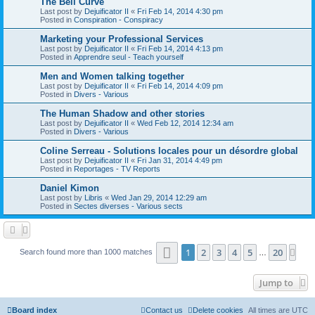
The Bell Curve
Last post by
Dejuificator II
«
Fri Feb 14, 2014 4:30 pm
Posted in
Conspiration - Conspiracy
Marketing your Professional Services
Last post by
Dejuificator II
«
Fri Feb 14, 2014 4:13 pm
Posted in
Apprendre seul - Teach yourself
Men and Women talking together
Last post by
Dejuificator II
«
Fri Feb 14, 2014 4:09 pm
Posted in
Divers - Various
The Human Shadow and other stories
Last post by
Dejuificator II
«
Wed Feb 12, 2014 12:34 am
Posted in
Divers - Various
Coline Serreau - Solutions locales pour un désordre global
Last post by
Dejuificator II
«
Fri Jan 31, 2014 4:49 pm
Posted in
Reportages - TV Reports
Daniel Kimon
Last post by
Libris
«
Wed Jan 29, 2014 12:29 am
Posted in
Sectes diverses - Various sects
Page
1
of
20
1
2
3
4
5
20
Nex
Search found more than 1000 matches
…
Jump to
Board index
Contact us
Delete cookies
All times are
UTC