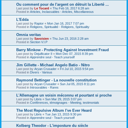
Ou comment pour de l'argent on détruit la Liberté ...
Last post by
Le Tocard
«
Thu Feb 16, 2017 6:28 am
Posted in
Articles, Inclassables - Articles, Miscellaneous
L'Edda
Last post by
Raptor
«
Mon Jan 16, 2017 7:07 pm
Posted in
Religions, Spiritualité - Religions, Spirituality
Omnia veritas
Last post by
Savoisien
«
Thu Jun 23, 2016 2:28 am
Posted in
Section V.I.P
Barry Minkow - Protecting Against Investment Fraud
Last post by
Dejuificator II
«
Mon Dec 07, 2015 8:39 pm
Posted in
Apprendre seul - Teach yourself
Jim Gillette - Michael Angelo Batio - Nitro
Last post by
Aryan Crusader
«
Fri Jul 10, 2015 9:54 pm
Posted in
Divers - Various
Raymond Bettinger - La nouvelle constitution
Last post by
Aryan Crusader
«
Sun Jul 05, 2015 8:11 pm
Posted in
Introuvables - Rares
L'Allemagne un voisin méconnu et pourtant si proche
Last post by
Libris
«
Sun Mar 29, 2015 3:07 pm
Posted in
Conférences, témoignages - Meeting, testimonials
The Most Repulsive Album I've Ever Heard
Last post by
Libris
«
Tue Jan 13, 2015 9:30 pm
Posted in
Apprendre seul - Teach yourself
Kolberg Theodor - L'imposture du siècle