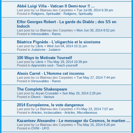
Abbé Luigi Villa - Vatican II Demi-tour !! ...
Last post by
Le Blaireau des Carpettes
«
Tue Jul 08, 2014 6:39 pm
Posted in
Religions, Spiritualité - Religions, Spirituality
Elfor Georges Robert - La garde du Diable ; des SS en
Indoch
Last post by
Le Blaireau des Carpettes
«
Mon Jun 30, 2014 8:52 pm
Posted in
Introuvables - Rares
Béatrice Pignède - L'oligarchie et le sionisme
Last post by
Libris
«
Wed Jun 04, 2014 10:11 pm
Posted in
Judaïsme - Judaism
100 Ways to Motivate Yourself
Last post by
Libris
«
Thu May 29, 2014 10:39 pm
Posted in
Apprendre seul - Teach yourself
Alexis Carrel - L'Homme cet inconnu
Last post by
Le Blaireau des Carpettes
«
Tue May 27, 2014 7:44 pm
Posted in
Introuvables - Rares
The Complete Shakespeare
Last post by
Aryan Crusader
«
Sun May 25, 2014 2:26 pm
Posted in
Divers - Various
2014 Européenne, le vote dangereux
Last post by
Le Blaireau des Carpettes
«
Fri May 23, 2014 7:07 am
Posted in
Articles, Inclassables - Articles, Miscellaneous
Kazantsev Alexandre - Le messager du Cosmos, le martien ...
Last post by
Le Blaireau des Carpettes
«
Thu May 15, 2014 8:26 pm
Posted in
OVNI - UFO