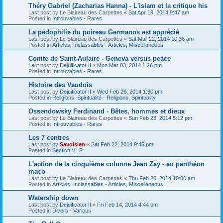
Théry Gabriel (Zacharias Hanna) - L'islam et la critique his
Last post by
Le Blaireau des Carpettes
«
Sat Apr 19, 2014 9:47 am
Posted in
Introuvables - Rares
La pédophilie du poireau Germanos est apprécié
Last post by
Le Blaireau des Carpettes
«
Sat Mar 22, 2014 10:36 am
Posted in
Articles, Inclassables - Articles, Miscellaneous
Comte de Saint-Aulaire - Geneva versus peace
Last post by
Dejuificator II
«
Mon Mar 03, 2014 1:26 pm
Posted in
Introuvables - Rares
Histoire des Vaudois
Last post by
Dejuificator II
«
Wed Feb 26, 2014 1:30 pm
Posted in
Religions, Spiritualité - Religions, Spirituality
Ossendowsky Ferdinand - Bêtes, hommes et dieux
Last post by
Le Blaireau des Carpettes
«
Sun Feb 23, 2014 5:12 pm
Posted in
Introuvables - Rares
Les 7 centres
Last post by
Savoisien
«
Sat Feb 22, 2014 9:45 pm
Posted in
Section V.I.P
L'action de la cinquième colonne Jean Zay - au panthéon
maço
Last post by
Le Blaireau des Carpettes
«
Thu Feb 20, 2014 10:00 am
Posted in
Articles, Inclassables - Articles, Miscellaneous
Watership down
Last post by
Dejuificator II
«
Fri Feb 14, 2014 4:44 pm
Posted in
Divers - Various