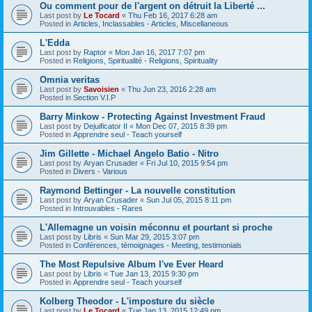
Ou comment pour de l'argent on détruit la Liberté ...
Last post by
Le Tocard
«
Thu Feb 16, 2017 6:28 am
Posted in
Articles, Inclassables - Articles, Miscellaneous
L'Edda
Last post by
Raptor
«
Mon Jan 16, 2017 7:07 pm
Posted in
Religions, Spiritualité - Religions, Spirituality
Omnia veritas
Last post by
Savoisien
«
Thu Jun 23, 2016 2:28 am
Posted in
Section V.I.P
Barry Minkow - Protecting Against Investment Fraud
Last post by
Dejuificator II
«
Mon Dec 07, 2015 8:39 pm
Posted in
Apprendre seul - Teach yourself
Jim Gillette - Michael Angelo Batio - Nitro
Last post by
Aryan Crusader
«
Fri Jul 10, 2015 9:54 pm
Posted in
Divers - Various
Raymond Bettinger - La nouvelle constitution
Last post by
Aryan Crusader
«
Sun Jul 05, 2015 8:11 pm
Posted in
Introuvables - Rares
L'Allemagne un voisin méconnu et pourtant si proche
Last post by
Libris
«
Sun Mar 29, 2015 3:07 pm
Posted in
Conférences, témoignages - Meeting, testimonials
The Most Repulsive Album I've Ever Heard
Last post by
Libris
«
Tue Jan 13, 2015 9:30 pm
Posted in
Apprendre seul - Teach yourself
Kolberg Theodor - L'imposture du siècle
Last post by
Le Tocard
«
Tue Jan 13, 2015 12:49 pm