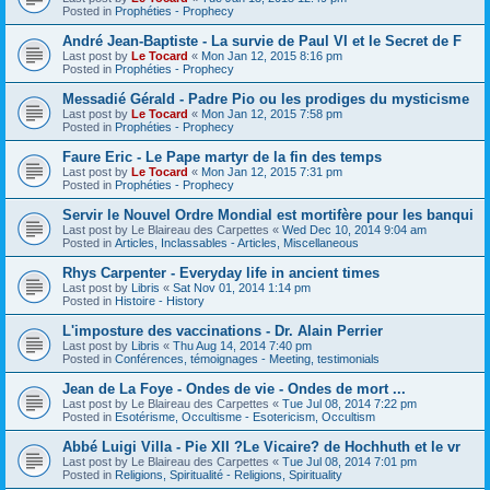
Posted in
Prophéties - Prophecy
André Jean-Baptiste - La survie de Paul VI et le Secret de F
Last post by
Le Tocard
«
Mon Jan 12, 2015 8:16 pm
Posted in
Prophéties - Prophecy
Messadié Gérald - Padre Pio ou les prodiges du mysticisme
Last post by
Le Tocard
«
Mon Jan 12, 2015 7:58 pm
Posted in
Prophéties - Prophecy
Faure Eric - Le Pape martyr de la fin des temps
Last post by
Le Tocard
«
Mon Jan 12, 2015 7:31 pm
Posted in
Prophéties - Prophecy
Servir le Nouvel Ordre Mondial est mortifère pour les banqui
Last post by
Le Blaireau des Carpettes
«
Wed Dec 10, 2014 9:04 am
Posted in
Articles, Inclassables - Articles, Miscellaneous
Rhys Carpenter - Everyday life in ancient times
Last post by
Libris
«
Sat Nov 01, 2014 1:14 pm
Posted in
Histoire - History
L'imposture des vaccinations - Dr. Alain Perrier
Last post by
Libris
«
Thu Aug 14, 2014 7:40 pm
Posted in
Conférences, témoignages - Meeting, testimonials
Jean de La Foye - Ondes de vie - Ondes de mort ...
Last post by
Le Blaireau des Carpettes
«
Tue Jul 08, 2014 7:22 pm
Posted in
Esotérisme, Occultisme - Esotericism, Occultism
Abbé Luigi Villa - Pie XII ?Le Vicaire? de Hochhuth et le vr
Last post by
Le Blaireau des Carpettes
«
Tue Jul 08, 2014 7:01 pm
Posted in
Religions, Spiritualité - Religions, Spirituality