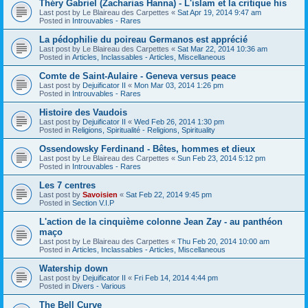
Théry Gabriel (Zacharias Hanna) - L'islam et la critique his
Last post by
Le Blaireau des Carpettes
«
Sat Apr 19, 2014 9:47 am
Posted in
Introuvables - Rares
La pédophilie du poireau Germanos est apprécié
Last post by
Le Blaireau des Carpettes
«
Sat Mar 22, 2014 10:36 am
Posted in
Articles, Inclassables - Articles, Miscellaneous
Comte de Saint-Aulaire - Geneva versus peace
Last post by
Dejuificator II
«
Mon Mar 03, 2014 1:26 pm
Posted in
Introuvables - Rares
Histoire des Vaudois
Last post by
Dejuificator II
«
Wed Feb 26, 2014 1:30 pm
Posted in
Religions, Spiritualité - Religions, Spirituality
Ossendowsky Ferdinand - Bêtes, hommes et dieux
Last post by
Le Blaireau des Carpettes
«
Sun Feb 23, 2014 5:12 pm
Posted in
Introuvables - Rares
Les 7 centres
Last post by
Savoisien
«
Sat Feb 22, 2014 9:45 pm
Posted in
Section V.I.P
L'action de la cinquième colonne Jean Zay - au panthéon
maço
Last post by
Le Blaireau des Carpettes
«
Thu Feb 20, 2014 10:00 am
Posted in
Articles, Inclassables - Articles, Miscellaneous
Watership down
Last post by
Dejuificator II
«
Fri Feb 14, 2014 4:44 pm
Posted in
Divers - Various
The Bell Curve