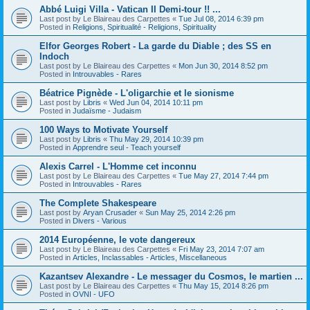
Abbé Luigi Villa - Vatican II Demi-tour !! ...
Last post by
Le Blaireau des Carpettes
«
Tue Jul 08, 2014 6:39 pm
Posted in
Religions, Spiritualité - Religions, Spirituality
Elfor Georges Robert - La garde du Diable ; des SS en
Indoch
Last post by
Le Blaireau des Carpettes
«
Mon Jun 30, 2014 8:52 pm
Posted in
Introuvables - Rares
Béatrice Pignède - L'oligarchie et le sionisme
Last post by
Libris
«
Wed Jun 04, 2014 10:11 pm
Posted in
Judaïsme - Judaism
100 Ways to Motivate Yourself
Last post by
Libris
«
Thu May 29, 2014 10:39 pm
Posted in
Apprendre seul - Teach yourself
Alexis Carrel - L'Homme cet inconnu
Last post by
Le Blaireau des Carpettes
«
Tue May 27, 2014 7:44 pm
Posted in
Introuvables - Rares
The Complete Shakespeare
Last post by
Aryan Crusader
«
Sun May 25, 2014 2:26 pm
Posted in
Divers - Various
2014 Européenne, le vote dangereux
Last post by
Le Blaireau des Carpettes
«
Fri May 23, 2014 7:07 am
Posted in
Articles, Inclassables - Articles, Miscellaneous
Kazantsev Alexandre - Le messager du Cosmos, le martien ...
Last post by
Le Blaireau des Carpettes
«
Thu May 15, 2014 8:26 pm
Posted in
OVNI - UFO