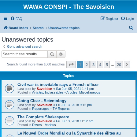
WAWA CONSPI - The Savoisien
FAQ
Register
Login
S
Board index
Search
Unanswered topics
e
Unanswered topics
a
Go to advanced search
r
Search
Advanced search
c
Page
1
of
20
1
2
3
4
5
20
Ne
Search found more than 1000 matches
h
…
Topics
Civil war is inevitable says a French officer
Last post by
Savoisien
«
Sat Jun 05, 2021 1:41 pm
Posted in
Articles, Inclassables - Articles, Miscellaneous
Going Clear - Scientology
Last post by
Savoisien
«
Fri Jul 13, 2018 9:15 pm
Posted in
Reportages - TV Reports
The Complete Shakespeare
Last post by
Savoisien
«
Fri Jul 13, 2018 11:12 am
Posted in
Divers - Various
Le Nouvel Ordre Mondial ou la Synarchie des élites au