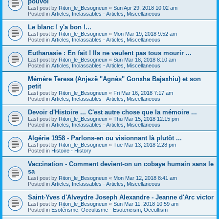
pouvoi
Last post by
Riton_le_Besogneux
«
Sun Apr 29, 2018 10:02 am
Posted in
Articles, Inclassables - Articles, Miscellaneous
Le blanc ! y'a bon !...
Last post by
Riton_le_Besogneux
«
Mon Mar 19, 2018 9:52 am
Posted in
Articles, Inclassables - Articles, Miscellaneous
Euthanasie : En fait ! Ils ne veulent pas tous mourir ...
Last post by
Riton_le_Besogneux
«
Sun Mar 18, 2018 8:10 am
Posted in
Articles, Inclassables - Articles, Miscellaneous
Mémère Teresa (Anjezë "Agnès" Gonxha Bajaxhiu) et son
petit
Last post by
Riton_le_Besogneux
«
Fri Mar 16, 2018 7:17 am
Posted in
Articles, Inclassables - Articles, Miscellaneous
Devoir d'Histoire ... C'est autre chose que la mémoire ...
Last post by
Riton_le_Besogneux
«
Thu Mar 15, 2018 12:15 pm
Posted in
Articles, Inclassables - Articles, Miscellaneous
Algérie 1958 - Parlons-en ou visionnant là plutôt ...
Last post by
Riton_le_Besogneux
«
Tue Mar 13, 2018 2:28 pm
Posted in
Histoire - History
Vaccination - Comment devient-on un cobaye humain sans le
sa
Last post by
Riton_le_Besogneux
«
Mon Mar 12, 2018 8:41 am
Posted in
Articles, Inclassables - Articles, Miscellaneous
Saint-Yves d'Alveydre Joseph Alexandre - Jeanne d'Arc victor
Last post by
Riton_le_Besogneux
«
Sun Mar 11, 2018 10:59 am
Posted in
Esotérisme, Occultisme - Esotericism, Occultism