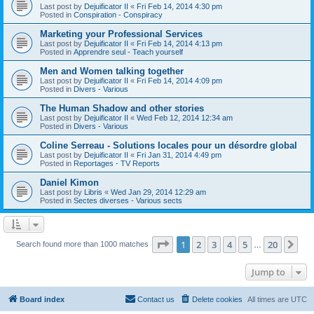
Last post by
Dejuificator II
«
Fri Feb 14, 2014 4:30 pm
Posted in
Conspiration - Conspiracy
Marketing your Professional Services
Last post by
Dejuificator II
«
Fri Feb 14, 2014 4:13 pm
Posted in
Apprendre seul - Teach yourself
Men and Women talking together
Last post by
Dejuificator II
«
Fri Feb 14, 2014 4:09 pm
Posted in
Divers - Various
The Human Shadow and other stories
Last post by
Dejuificator II
«
Wed Feb 12, 2014 12:34 am
Posted in
Divers - Various
Coline Serreau - Solutions locales pour un désordre global
Last post by
Dejuificator II
«
Fri Jan 31, 2014 4:49 pm
Posted in
Reportages - TV Reports
Daniel Kimon
Last post by
Libris
«
Wed Jan 29, 2014 12:29 am
Posted in
Sectes diverses - Various sects
Page
1
of
20
1
2
3
4
5
20
Ne
Search found more than 1000 matches
…
Jump to
Board index
Contact us
Delete cookies
All times are
UTC