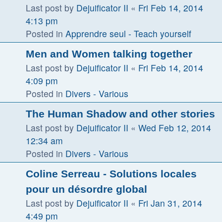
Last post by
Dejuificator II
«
Fri Feb 14, 2014
4:13 pm
Posted in
Apprendre seul - Teach yourself
Men and Women talking together
Last post by
Dejuificator II
«
Fri Feb 14, 2014
4:09 pm
Posted in
Divers - Various
The Human Shadow and other stories
Last post by
Dejuificator II
«
Wed Feb 12, 2014
12:34 am
Posted in
Divers - Various
Coline Serreau - Solutions locales
pour un désordre global
Last post by
Dejuificator II
«
Fri Jan 31, 2014
4:49 pm