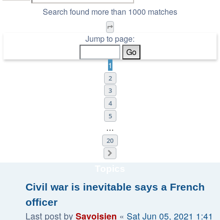
Search found more than 1000 matches
Page
1
of
20
Jump to page:
1
2
3
4
5
…
20
Next
Topics
Civil war is inevitable says a French
officer
Last post by
Savoisien
«
Sat Jun 05, 2021 1:41