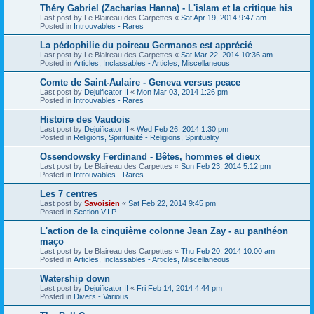
Théry Gabriel (Zacharias Hanna) - L'islam et la critique his
Last post by
Le Blaireau des Carpettes
«
Sat Apr 19, 2014 9:47 am
Posted in
Introuvables - Rares
La pédophilie du poireau Germanos est apprécié
Last post by
Le Blaireau des Carpettes
«
Sat Mar 22, 2014 10:36 am
Posted in
Articles, Inclassables - Articles, Miscellaneous
Comte de Saint-Aulaire - Geneva versus peace
Last post by
Dejuificator II
«
Mon Mar 03, 2014 1:26 pm
Posted in
Introuvables - Rares
Histoire des Vaudois
Last post by
Dejuificator II
«
Wed Feb 26, 2014 1:30 pm
Posted in
Religions, Spiritualité - Religions, Spirituality
Ossendowsky Ferdinand - Bêtes, hommes et dieux
Last post by
Le Blaireau des Carpettes
«
Sun Feb 23, 2014 5:12 pm
Posted in
Introuvables - Rares
Les 7 centres
Last post by
Savoisien
«
Sat Feb 22, 2014 9:45 pm
Posted in
Section V.I.P
L'action de la cinquième colonne Jean Zay - au panthéon
maço
Last post by
Le Blaireau des Carpettes
«
Thu Feb 20, 2014 10:00 am
Posted in
Articles, Inclassables - Articles, Miscellaneous
Watership down
Last post by
Dejuificator II
«
Fri Feb 14, 2014 4:44 pm
Posted in
Divers - Various