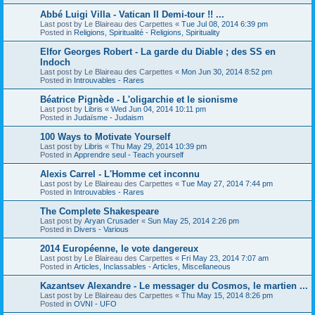
Abbé Luigi Villa - Vatican II Demi-tour !! ...
Last post by
Le Blaireau des Carpettes
«
Tue Jul 08, 2014 6:39 pm
Posted in
Religions, Spiritualité - Religions, Spirituality
Elfor Georges Robert - La garde du Diable ; des SS en
Indoch
Last post by
Le Blaireau des Carpettes
«
Mon Jun 30, 2014 8:52 pm
Posted in
Introuvables - Rares
Béatrice Pignède - L'oligarchie et le sionisme
Last post by
Libris
«
Wed Jun 04, 2014 10:11 pm
Posted in
Judaïsme - Judaism
100 Ways to Motivate Yourself
Last post by
Libris
«
Thu May 29, 2014 10:39 pm
Posted in
Apprendre seul - Teach yourself
Alexis Carrel - L'Homme cet inconnu
Last post by
Le Blaireau des Carpettes
«
Tue May 27, 2014 7:44 pm
Posted in
Introuvables - Rares
The Complete Shakespeare
Last post by
Aryan Crusader
«
Sun May 25, 2014 2:26 pm
Posted in
Divers - Various
2014 Européenne, le vote dangereux
Last post by
Le Blaireau des Carpettes
«
Fri May 23, 2014 7:07 am
Posted in
Articles, Inclassables - Articles, Miscellaneous
Kazantsev Alexandre - Le messager du Cosmos, le martien ...
Last post by
Le Blaireau des Carpettes
«
Thu May 15, 2014 8:26 pm
Posted in
OVNI - UFO