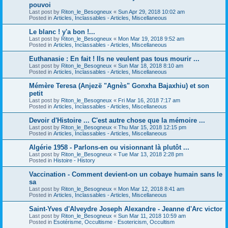
pouvoi
Last post by
Riton_le_Besogneux
«
Sun Apr 29, 2018 10:02 am
Posted in
Articles, Inclassables - Articles, Miscellaneous
Le blanc ! y'a bon !...
Last post by
Riton_le_Besogneux
«
Mon Mar 19, 2018 9:52 am
Posted in
Articles, Inclassables - Articles, Miscellaneous
Euthanasie : En fait ! Ils ne veulent pas tous mourir ...
Last post by
Riton_le_Besogneux
«
Sun Mar 18, 2018 8:10 am
Posted in
Articles, Inclassables - Articles, Miscellaneous
Mémère Teresa (Anjezë "Agnès" Gonxha Bajaxhiu) et son
petit
Last post by
Riton_le_Besogneux
«
Fri Mar 16, 2018 7:17 am
Posted in
Articles, Inclassables - Articles, Miscellaneous
Devoir d'Histoire ... C'est autre chose que la mémoire ...
Last post by
Riton_le_Besogneux
«
Thu Mar 15, 2018 12:15 pm
Posted in
Articles, Inclassables - Articles, Miscellaneous
Algérie 1958 - Parlons-en ou visionnant là plutôt ...
Last post by
Riton_le_Besogneux
«
Tue Mar 13, 2018 2:28 pm
Posted in
Histoire - History
Vaccination - Comment devient-on un cobaye humain sans le
sa
Last post by
Riton_le_Besogneux
«
Mon Mar 12, 2018 8:41 am
Posted in
Articles, Inclassables - Articles, Miscellaneous
Saint-Yves d'Alveydre Joseph Alexandre - Jeanne d'Arc victor
Last post by
Riton_le_Besogneux
«
Sun Mar 11, 2018 10:59 am
Posted in
Esotérisme, Occultisme - Esotericism, Occultism