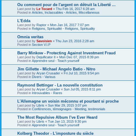
Ou comment pour de l'argent on détruit la Liberté ...
Last post by
Le Tocard
«
Thu Feb 16, 2017 6:28 am
Posted in
Articles, Inclassables - Articles, Miscellaneous
L'Edda
Last post by
Raptor
«
Mon Jan 16, 2017 7:07 pm
Posted in
Religions, Spiritualité - Religions, Spirituality
Omnia veritas
Last post by
Savoisien
«
Thu Jun 23, 2016 2:28 am
Posted in
Section V.I.P
Barry Minkow - Protecting Against Investment Fraud
Last post by
Dejuificator II
«
Mon Dec 07, 2015 8:39 pm
Posted in
Apprendre seul - Teach yourself
Jim Gillette - Michael Angelo Batio - Nitro
Last post by
Aryan Crusader
«
Fri Jul 10, 2015 9:54 pm
Posted in
Divers - Various
Raymond Bettinger - La nouvelle constitution
Last post by
Aryan Crusader
«
Sun Jul 05, 2015 8:11 pm
Posted in
Introuvables - Rares
L'Allemagne un voisin méconnu et pourtant si proche
Last post by
Libris
«
Sun Mar 29, 2015 3:07 pm
Posted in
Conférences, témoignages - Meeting, testimonials
The Most Repulsive Album I've Ever Heard
Last post by
Libris
«
Tue Jan 13, 2015 9:30 pm
Posted in
Apprendre seul - Teach yourself
Kolberg Theodor - L'imposture du siècle