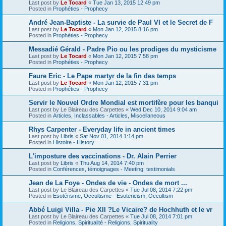
Last post by
Le Tocard
«
Tue Jan 13, 2015 12:49 pm
Posted in
Prophéties - Prophecy
André Jean-Baptiste - La survie de Paul VI et le Secret de F
Last post by
Le Tocard
«
Mon Jan 12, 2015 8:16 pm
Posted in
Prophéties - Prophecy
Messadié Gérald - Padre Pio ou les prodiges du mysticisme
Last post by
Le Tocard
«
Mon Jan 12, 2015 7:58 pm
Posted in
Prophéties - Prophecy
Faure Eric - Le Pape martyr de la fin des temps
Last post by
Le Tocard
«
Mon Jan 12, 2015 7:31 pm
Posted in
Prophéties - Prophecy
Servir le Nouvel Ordre Mondial est mortifère pour les banqui
Last post by
Le Blaireau des Carpettes
«
Wed Dec 10, 2014 9:04 am
Posted in
Articles, Inclassables - Articles, Miscellaneous
Rhys Carpenter - Everyday life in ancient times
Last post by
Libris
«
Sat Nov 01, 2014 1:14 pm
Posted in
Histoire - History
L'imposture des vaccinations - Dr. Alain Perrier
Last post by
Libris
«
Thu Aug 14, 2014 7:40 pm
Posted in
Conférences, témoignages - Meeting, testimonials
Jean de La Foye - Ondes de vie - Ondes de mort ...
Last post by
Le Blaireau des Carpettes
«
Tue Jul 08, 2014 7:22 pm
Posted in
Esotérisme, Occultisme - Esotericism, Occultism
Abbé Luigi Villa - Pie XII ?Le Vicaire? de Hochhuth et le vr
Last post by
Le Blaireau des Carpettes
«
Tue Jul 08, 2014 7:01 pm
Posted in
Religions, Spiritualité - Religions, Spirituality