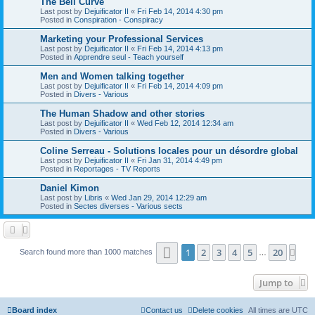
The Bell Curve
Last post by
Dejuificator II
«
Fri Feb 14, 2014 4:30 pm
Posted in
Conspiration - Conspiracy
Marketing your Professional Services
Last post by
Dejuificator II
«
Fri Feb 14, 2014 4:13 pm
Posted in
Apprendre seul - Teach yourself
Men and Women talking together
Last post by
Dejuificator II
«
Fri Feb 14, 2014 4:09 pm
Posted in
Divers - Various
The Human Shadow and other stories
Last post by
Dejuificator II
«
Wed Feb 12, 2014 12:34 am
Posted in
Divers - Various
Coline Serreau - Solutions locales pour un désordre global
Last post by
Dejuificator II
«
Fri Jan 31, 2014 4:49 pm
Posted in
Reportages - TV Reports
Daniel Kimon
Last post by
Libris
«
Wed Jan 29, 2014 12:29 am
Posted in
Sectes diverses - Various sects
Page
1
of
20
1
2
3
4
5
20
Nex
Search found more than 1000 matches
…
Jump to
Board index
Contact us
Delete cookies
All times are
UTC