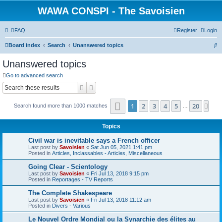
WAWA CONSPI - The Savoisien
FAQ
Register
Login
S
Board index
Search
Unanswered topics
e
Unanswered topics
a
Go to advanced search
r
Search
Advanced search
c
Page
1
of
20
h
1
2
3
4
5
20
Nex
Search found more than 1000 matches
…
Topics
Civil war is inevitable says a French officer
Last post by
Savoisien
«
Sat Jun 05, 2021 1:41 pm
Posted in
Articles, Inclassables - Articles, Miscellaneous
Going Clear - Scientology
Last post by
Savoisien
«
Fri Jul 13, 2018 9:15 pm
Posted in
Reportages - TV Reports
The Complete Shakespeare
Last post by
Savoisien
«
Fri Jul 13, 2018 11:12 am
Posted in
Divers - Various
Le Nouvel Ordre Mondial ou la Synarchie des élites au