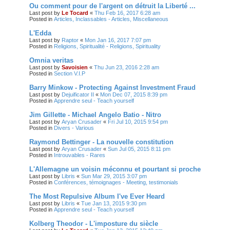
Ou comment pour de l'argent on détruit la Liberté ...
Last post by
Le Tocard
«
Thu Feb 16, 2017 6:28 am
Posted in
Articles, Inclassables - Articles, Miscellaneous
L'Edda
Last post by
Raptor
«
Mon Jan 16, 2017 7:07 pm
Posted in
Religions, Spiritualité - Religions, Spirituality
Omnia veritas
Last post by
Savoisien
«
Thu Jun 23, 2016 2:28 am
Posted in
Section V.I.P
Barry Minkow - Protecting Against Investment Fraud
Last post by
Dejuificator II
«
Mon Dec 07, 2015 8:39 pm
Posted in
Apprendre seul - Teach yourself
Jim Gillette - Michael Angelo Batio - Nitro
Last post by
Aryan Crusader
«
Fri Jul 10, 2015 9:54 pm
Posted in
Divers - Various
Raymond Bettinger - La nouvelle constitution
Last post by
Aryan Crusader
«
Sun Jul 05, 2015 8:11 pm
Posted in
Introuvables - Rares
L'Allemagne un voisin méconnu et pourtant si proche
Last post by
Libris
«
Sun Mar 29, 2015 3:07 pm
Posted in
Conférences, témoignages - Meeting, testimonials
The Most Repulsive Album I've Ever Heard
Last post by
Libris
«
Tue Jan 13, 2015 9:30 pm
Posted in
Apprendre seul - Teach yourself
Kolberg Theodor - L'imposture du siècle