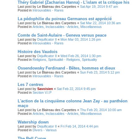
Théry Gabriel (Zacharias Hanna) - L'islam et la critique his
Last post by
Le Blaireau des Carpettes
«
Sat Apr 19, 2014 9:47 am
Posted in
Introuvables - Rares
La pédophilie du poireau Germanos est apprécié
Last post by
Le Blaireau des Carpettes
«
Sat Mar 22, 2014 10:36 am
Posted in
Articles, Inclassables - Articles, Miscellaneous
Comte de Saint-Aulaire - Geneva versus peace
Last post by
Dejuificator II
«
Mon Mar 03, 2014 1:26 pm
Posted in
Introuvables - Rares
Histoire des Vaudois
Last post by
Dejuificator II
«
Wed Feb 26, 2014 1:30 pm
Posted in
Religions, Spiritualité - Religions, Spirituality
Ossendowsky Ferdinand - Bêtes, hommes et dieux
Last post by
Le Blaireau des Carpettes
«
Sun Feb 23, 2014 5:12 pm
Posted in
Introuvables - Rares
Les 7 centres
Last post by
Savoisien
«
Sat Feb 22, 2014 9:45 pm
Posted in
Section V.I.P
L'action de la cinquième colonne Jean Zay - au panthéon
maço
Last post by
Le Blaireau des Carpettes
«
Thu Feb 20, 2014 10:00 am
Posted in
Articles, Inclassables - Articles, Miscellaneous
Watership down
Last post by
Dejuificator II
«
Fri Feb 14, 2014 4:44 pm
Posted in
Divers - Various
The Bell Curve