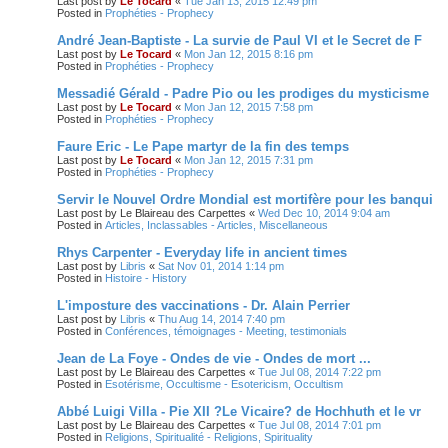
Last post by
Le Tocard
«
Tue Jan 13, 2015 12:49 pm
Posted in
Prophéties - Prophecy
André Jean-Baptiste - La survie de Paul VI et le Secret de F
Last post by
Le Tocard
«
Mon Jan 12, 2015 8:16 pm
Posted in
Prophéties - Prophecy
Messadié Gérald - Padre Pio ou les prodiges du mysticisme
Last post by
Le Tocard
«
Mon Jan 12, 2015 7:58 pm
Posted in
Prophéties - Prophecy
Faure Eric - Le Pape martyr de la fin des temps
Last post by
Le Tocard
«
Mon Jan 12, 2015 7:31 pm
Posted in
Prophéties - Prophecy
Servir le Nouvel Ordre Mondial est mortifère pour les banqui
Last post by
Le Blaireau des Carpettes
«
Wed Dec 10, 2014 9:04 am
Posted in
Articles, Inclassables - Articles, Miscellaneous
Rhys Carpenter - Everyday life in ancient times
Last post by
Libris
«
Sat Nov 01, 2014 1:14 pm
Posted in
Histoire - History
L'imposture des vaccinations - Dr. Alain Perrier
Last post by
Libris
«
Thu Aug 14, 2014 7:40 pm
Posted in
Conférences, témoignages - Meeting, testimonials
Jean de La Foye - Ondes de vie - Ondes de mort ...
Last post by
Le Blaireau des Carpettes
«
Tue Jul 08, 2014 7:22 pm
Posted in
Esotérisme, Occultisme - Esotericism, Occultism
Abbé Luigi Villa - Pie XII ?Le Vicaire? de Hochhuth et le vr
Last post by
Le Blaireau des Carpettes
«
Tue Jul 08, 2014 7:01 pm
Posted in
Religions, Spiritualité - Religions, Spirituality