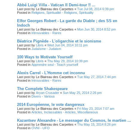
Abbé Luigi Villa - Vatican II Demi-tour !! ...
Last post by
Le Blaireau des Carpettes
«
Tue Jul 08, 2014 6:39 pm
Posted in
Religions, Spiritualité - Religions, Spirituality
Elfor Georges Robert - La garde du Diable ; des SS en
Indoch
Last post by
Le Blaireau des Carpettes
«
Mon Jun 30, 2014 8:52 pm
Posted in
Introuvables - Rares
Béatrice Pignède - L'oligarchie et le sionisme
Last post by
Libris
«
Wed Jun 04, 2014 10:11 pm
Posted in
Judaïsme - Judaism
100 Ways to Motivate Yourself
Last post by
Libris
«
Thu May 29, 2014 10:39 pm
Posted in
Apprendre seul - Teach yourself
Alexis Carrel - L'Homme cet inconnu
Last post by
Le Blaireau des Carpettes
«
Tue May 27, 2014 7:44 pm
Posted in
Introuvables - Rares
The Complete Shakespeare
Last post by
Aryan Crusader
«
Sun May 25, 2014 2:26 pm
Posted in
Divers - Various
2014 Européenne, le vote dangereux
Last post by
Le Blaireau des Carpettes
«
Fri May 23, 2014 7:07 am
Posted in
Articles, Inclassables - Articles, Miscellaneous
Kazantsev Alexandre - Le messager du Cosmos, le martien ...
Last post by
Le Blaireau des Carpettes
«
Thu May 15, 2014 8:26 pm
Posted in
OVNI - UFO