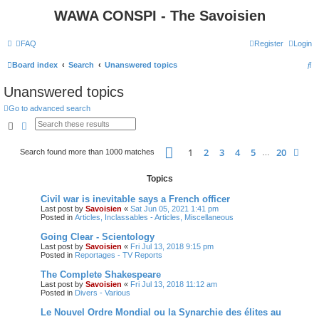
WAWA CONSPI - The Savoisien
FAQ
Register
Login
S
Board index
Search
Unanswered topics
e
Unanswered topics
a
Go to advanced search
r
Search
Advanced search
c
Page
1
of
20
h
1
2
3
4
5
20
Nex
Search found more than 1000 matches
…
Topics
Civil war is inevitable says a French officer
Last post by
Savoisien
«
Sat Jun 05, 2021 1:41 pm
Posted in
Articles, Inclassables - Articles, Miscellaneous
Going Clear - Scientology
Last post by
Savoisien
«
Fri Jul 13, 2018 9:15 pm
Posted in
Reportages - TV Reports
The Complete Shakespeare
Last post by
Savoisien
«
Fri Jul 13, 2018 11:12 am
Posted in
Divers - Various
Le Nouvel Ordre Mondial ou la Synarchie des élites au