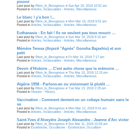
pouvoi
Last post by
Riton_le_Besogneux
«
Sun Apr 29, 2018 10:02 am
Posted in
Articles, Inclassables - Articles, Miscellaneous
Le blanc ! y'a bon !...
Last post by
Riton_le_Besogneux
«
Mon Mar 19, 2018 9:52 am
Posted in
Articles, Inclassables - Articles, Miscellaneous
Euthanasie : En fait ! Ils ne veulent pas tous mourir ...
Last post by
Riton_le_Besogneux
«
Sun Mar 18, 2018 8:10 am
Posted in
Articles, Inclassables - Articles, Miscellaneous
Mémère Teresa (Anjezë "Agnès" Gonxha Bajaxhiu) et son
petit
Last post by
Riton_le_Besogneux
«
Fri Mar 16, 2018 7:17 am
Posted in
Articles, Inclassables - Articles, Miscellaneous
Devoir d'Histoire ... C'est autre chose que la mémoire ...
Last post by
Riton_le_Besogneux
«
Thu Mar 15, 2018 12:15 pm
Posted in
Articles, Inclassables - Articles, Miscellaneous
Algérie 1958 - Parlons-en ou visionnant là plutôt ...
Last post by
Riton_le_Besogneux
«
Tue Mar 13, 2018 2:28 pm
Posted in
Histoire - History
Vaccination - Comment devient-on un cobaye humain sans le
sa
Last post by
Riton_le_Besogneux
«
Mon Mar 12, 2018 8:41 am
Posted in
Articles, Inclassables - Articles, Miscellaneous
Saint-Yves d'Alveydre Joseph Alexandre - Jeanne d'Arc victor
Last post by
Riton_le_Besogneux
«
Sun Mar 11, 2018 10:59 am
Posted in
Esotérisme, Occultisme - Esotericism, Occultism