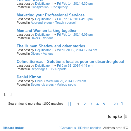
Last post by
Dejuificator II
«
Fri Feb 14, 2014 4:30 pm
Posted in
Conspiration - Conspiracy
Marketing your Professional Services
Last post by
Dejuificator II
«
Fri Feb 14, 2014 4:13 pm
Posted in
Apprendre seul - Teach yourself
Men and Women talking together
Last post by
Dejuificator II
«
Fri Feb 14, 2014 4:09 pm
Posted in
Divers - Various
The Human Shadow and other stories
Last post by
Dejuificator II
«
Wed Feb 12, 2014 12:34 am
Posted in
Divers - Various
Coline Serreau - Solutions locales pour un désordre global
Last post by
Dejuificator II
«
Fri Jan 31, 2014 4:49 pm
Posted in
Reportages - TV Reports
Daniel Kimon
Last post by
Libris
«
Wed Jan 29, 2014 12:29 am
Posted in
Sectes diverses - Various sects
Page
1
of
20
1
2
3
4
5
20
Nex
Search found more than 1000 matches
…
Jump to
Board index
Contact us
Delete cookies
All times are
UTC