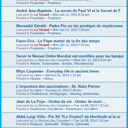
Posted in
Prophéties - Prophecy
André Jean-Baptiste - La survie de Paul VI et le Secret de F
Last post by
Le Tocard
«
Mon Jan 12, 2015 8:16 pm
Posted in
Prophéties - Prophecy
Messadié Gérald - Padre Pio ou les prodiges du mysticisme
Last post by
Le Tocard
«
Mon Jan 12, 2015 7:58 pm
Posted in
Prophéties - Prophecy
Faure Eric - Le Pape martyr de la fin des temps
Last post by
Le Tocard
«
Mon Jan 12, 2015 7:31 pm
Posted in
Prophéties - Prophecy
Servir le Nouvel Ordre Mondial est mortifère pour les banqui
Last post by
Le Blaireau des Carpettes
«
Wed Dec 10, 2014 9:04 am
Posted in
Articles, Inclassables - Articles, Miscellaneous
Rhys Carpenter - Everyday life in ancient times
Last post by
Libris
«
Sat Nov 01, 2014 1:14 pm
Posted in
Histoire - History
L'imposture des vaccinations - Dr. Alain Perrier
Last post by
Libris
«
Thu Aug 14, 2014 7:40 pm
Posted in
Conférences, témoignages - Meeting, testimonials
Jean de La Foye - Ondes de vie - Ondes de mort ...
Last post by
Le Blaireau des Carpettes
«
Tue Jul 08, 2014 7:22 pm
Posted in
Esotérisme, Occultisme - Esotericism, Occultism
Abbé Luigi Villa - Pie XII ?Le Vicaire? de Hochhuth et le vr
Last post by
Le Blaireau des Carpettes
«
Tue Jul 08, 2014 7:01 pm
Posted in
Religions, Spiritualité - Religions, Spirituality