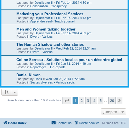
Last post by
Dejuificator II
«
Fri Feb 14, 2014 4:30 pm
Posted in
Conspiration - Conspiracy
Marketing your Professional Services
Last post by
Dejuificator II
«
Fri Feb 14, 2014 4:13 pm
Posted in
Apprendre seul - Teach yourself
Men and Women talking together
Last post by
Dejuificator II
«
Fri Feb 14, 2014 4:09 pm
Posted in
Divers - Various
The Human Shadow and other stories
Last post by
Dejuificator II
«
Wed Feb 12, 2014 12:34 am
Posted in
Divers - Various
Coline Serreau - Solutions locales pour un désordre global
Last post by
Dejuificator II
«
Fri Jan 31, 2014 4:49 pm
Posted in
Reportages - TV Reports
Daniel Kimon
Last post by
Libris
«
Wed Jan 29, 2014 12:29 am
Posted in
Sectes diverses - Various sects
Page
1
of
20
1
2
3
4
5
20
Ne
Search found more than 1000 matches
…
Jump to
Board index
Contact us
Delete cookies
All times are
UTC