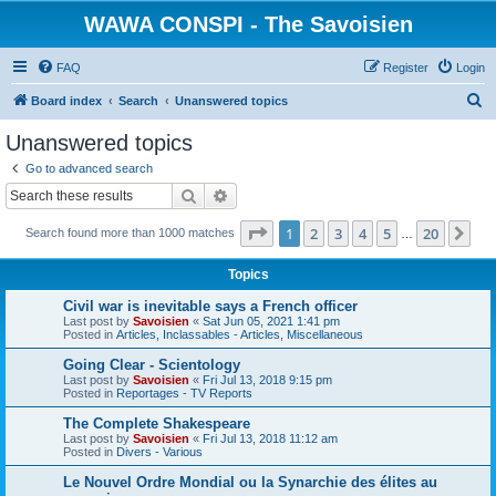
WAWA CONSPI - The Savoisien
FAQ
Register
Login
S
Board index
Search
Unanswered topics
e
Unanswered topics
a
Go to advanced search
r
Search
Advanced search
c
Page
1
of
20
1
2
3
4
5
20
Ne
Search found more than 1000 matches
h
…
Topics
Civil war is inevitable says a French officer
Last post by
Savoisien
«
Sat Jun 05, 2021 1:41 pm
Posted in
Articles, Inclassables - Articles, Miscellaneous
Going Clear - Scientology
Last post by
Savoisien
«
Fri Jul 13, 2018 9:15 pm
Posted in
Reportages - TV Reports
The Complete Shakespeare
Last post by
Savoisien
«
Fri Jul 13, 2018 11:12 am
Posted in
Divers - Various
Le Nouvel Ordre Mondial ou la Synarchie des élites au