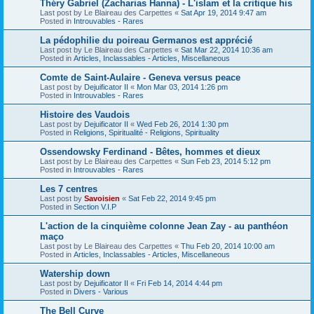
Théry Gabriel (Zacharias Hanna) - L'islam et la critique his
Last post by
Le Blaireau des Carpettes
«
Sat Apr 19, 2014 9:47 am
Posted in
Introuvables - Rares
La pédophilie du poireau Germanos est apprécié
Last post by
Le Blaireau des Carpettes
«
Sat Mar 22, 2014 10:36 am
Posted in
Articles, Inclassables - Articles, Miscellaneous
Comte de Saint-Aulaire - Geneva versus peace
Last post by
Dejuificator II
«
Mon Mar 03, 2014 1:26 pm
Posted in
Introuvables - Rares
Histoire des Vaudois
Last post by
Dejuificator II
«
Wed Feb 26, 2014 1:30 pm
Posted in
Religions, Spiritualité - Religions, Spirituality
Ossendowsky Ferdinand - Bêtes, hommes et dieux
Last post by
Le Blaireau des Carpettes
«
Sun Feb 23, 2014 5:12 pm
Posted in
Introuvables - Rares
Les 7 centres
Last post by
Savoisien
«
Sat Feb 22, 2014 9:45 pm
Posted in
Section V.I.P
L'action de la cinquième colonne Jean Zay - au panthéon
maço
Last post by
Le Blaireau des Carpettes
«
Thu Feb 20, 2014 10:00 am
Posted in
Articles, Inclassables - Articles, Miscellaneous
Watership down
Last post by
Dejuificator II
«
Fri Feb 14, 2014 4:44 pm
Posted in
Divers - Various
The Bell Curve