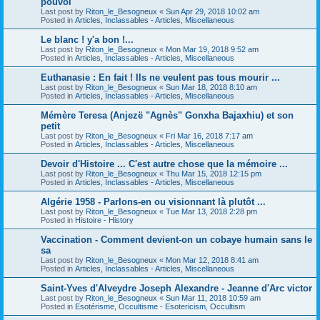
pouvoi
Last post by
Riton_le_Besogneux
«
Sun Apr 29, 2018 10:02 am
Posted in
Articles, Inclassables - Articles, Miscellaneous
Le blanc ! y'a bon !...
Last post by
Riton_le_Besogneux
«
Mon Mar 19, 2018 9:52 am
Posted in
Articles, Inclassables - Articles, Miscellaneous
Euthanasie : En fait ! Ils ne veulent pas tous mourir ...
Last post by
Riton_le_Besogneux
«
Sun Mar 18, 2018 8:10 am
Posted in
Articles, Inclassables - Articles, Miscellaneous
Mémère Teresa (Anjezë "Agnès" Gonxha Bajaxhiu) et son
petit
Last post by
Riton_le_Besogneux
«
Fri Mar 16, 2018 7:17 am
Posted in
Articles, Inclassables - Articles, Miscellaneous
Devoir d'Histoire ... C'est autre chose que la mémoire ...
Last post by
Riton_le_Besogneux
«
Thu Mar 15, 2018 12:15 pm
Posted in
Articles, Inclassables - Articles, Miscellaneous
Algérie 1958 - Parlons-en ou visionnant là plutôt ...
Last post by
Riton_le_Besogneux
«
Tue Mar 13, 2018 2:28 pm
Posted in
Histoire - History
Vaccination - Comment devient-on un cobaye humain sans le
sa
Last post by
Riton_le_Besogneux
«
Mon Mar 12, 2018 8:41 am
Posted in
Articles, Inclassables - Articles, Miscellaneous
Saint-Yves d'Alveydre Joseph Alexandre - Jeanne d'Arc victor
Last post by
Riton_le_Besogneux
«
Sun Mar 11, 2018 10:59 am
Posted in
Esotérisme, Occultisme - Esotericism, Occultism