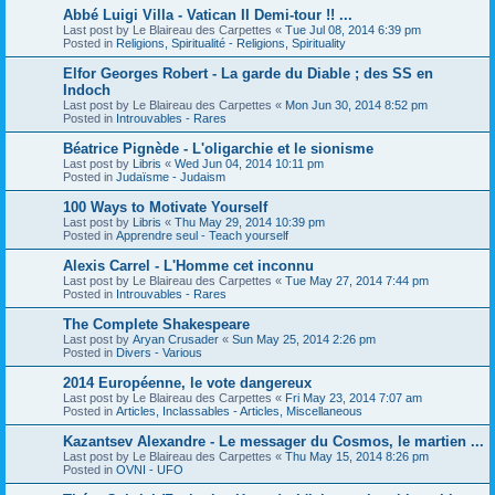
Abbé Luigi Villa - Vatican II Demi-tour !! ...
Last post by
Le Blaireau des Carpettes
«
Tue Jul 08, 2014 6:39 pm
Posted in
Religions, Spiritualité - Religions, Spirituality
Elfor Georges Robert - La garde du Diable ; des SS en
Indoch
Last post by
Le Blaireau des Carpettes
«
Mon Jun 30, 2014 8:52 pm
Posted in
Introuvables - Rares
Béatrice Pignède - L'oligarchie et le sionisme
Last post by
Libris
«
Wed Jun 04, 2014 10:11 pm
Posted in
Judaïsme - Judaism
100 Ways to Motivate Yourself
Last post by
Libris
«
Thu May 29, 2014 10:39 pm
Posted in
Apprendre seul - Teach yourself
Alexis Carrel - L'Homme cet inconnu
Last post by
Le Blaireau des Carpettes
«
Tue May 27, 2014 7:44 pm
Posted in
Introuvables - Rares
The Complete Shakespeare
Last post by
Aryan Crusader
«
Sun May 25, 2014 2:26 pm
Posted in
Divers - Various
2014 Européenne, le vote dangereux
Last post by
Le Blaireau des Carpettes
«
Fri May 23, 2014 7:07 am
Posted in
Articles, Inclassables - Articles, Miscellaneous
Kazantsev Alexandre - Le messager du Cosmos, le martien ...
Last post by
Le Blaireau des Carpettes
«
Thu May 15, 2014 8:26 pm
Posted in
OVNI - UFO