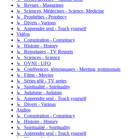
↳ Revues - Magazines
↳ Sciences, Médecines - Science, Medicine
↳ Prophéties - Prophecy
↳ Divers - Various
↳ Apprendre seul - Teach yourself
Vidéos
↳ Conspiration - Conspiracy
↳ Histoire - History
↳ Reportages - TV Reports
↳ Sciences - Science
↳ OVNI - UFO
↳ Conférences, témoignages - Meeting, testimonials
↳ Films - Movies
↳ Séries télé - TV series
↳ Spiritualité - Spirituality
↳ Judaïsme - Judaism
↳ Apprendre seul - Teach yourself
↳ Divers - Various
Audios
↳ Conspiration - Conspiracy
↳ Histoire - History
↳ Spiritualité - Spirituality
↳ Apprendre seul - Teach yourself