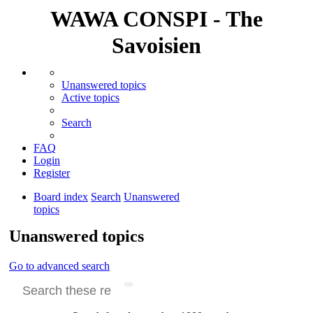
WAWA CONSPI - The
Savoisien
Unanswered topics
Active topics
Search
FAQ
Login
Register
Board index
Search
Unanswered
topics
Search
Unanswered topics
Go to advanced search
Search
Advanced search