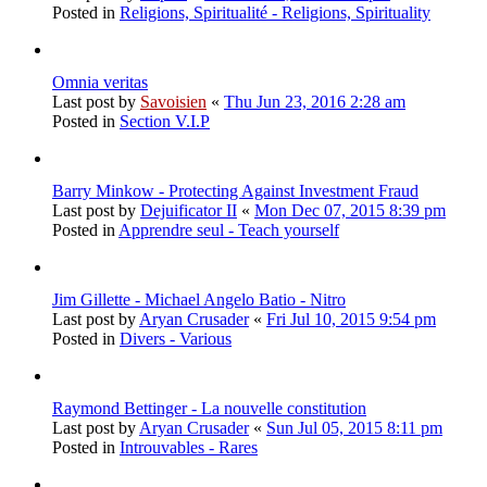
Posted in
Religions, Spiritualité - Religions, Spirituality
Omnia veritas
Last post by
Savoisien
«
Thu Jun 23, 2016 2:28 am
Posted in
Section V.I.P
Barry Minkow - Protecting Against Investment Fraud
Last post by
Dejuificator II
«
Mon Dec 07, 2015 8:39 pm
Posted in
Apprendre seul - Teach yourself
Jim Gillette - Michael Angelo Batio - Nitro
Last post by
Aryan Crusader
«
Fri Jul 10, 2015 9:54 pm
Posted in
Divers - Various
Raymond Bettinger - La nouvelle constitution
Last post by
Aryan Crusader
«
Sun Jul 05, 2015 8:11 pm
Posted in
Introuvables - Rares