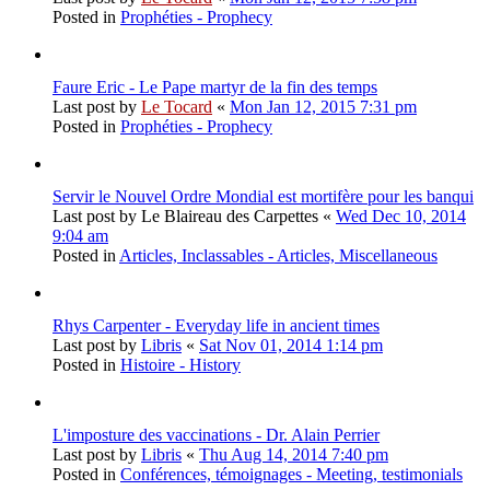
Posted in
Prophéties - Prophecy
Faure Eric - Le Pape martyr de la fin des temps
Last post by
Le Tocard
«
Mon Jan 12, 2015 7:31 pm
Posted in
Prophéties - Prophecy
Servir le Nouvel Ordre Mondial est mortifère pour les banqui
Last post by
Le Blaireau des Carpettes
«
Wed Dec 10, 2014
9:04 am
Posted in
Articles, Inclassables - Articles, Miscellaneous
Rhys Carpenter - Everyday life in ancient times
Last post by
Libris
«
Sat Nov 01, 2014 1:14 pm
Posted in
Histoire - History
L'imposture des vaccinations - Dr. Alain Perrier
Last post by
Libris
«
Thu Aug 14, 2014 7:40 pm
Posted in
Conférences, témoignages - Meeting, testimonials