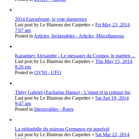
2014 Européenne, le vote dangereux
Last post by
Le Blaireau des Carpettes
«
Fri May 23, 2014
7:07 am
Posted in
Articles, Inclassables - Articles, Miscellaneous
Kazantsev Alexandre - Le messager du Cosmos, le martien ...
Last post by
Le Blaireau des Carpettes
«
Thu May 15, 2014
8:26 pm
Posted in
OVNI - UFO
Théry Gabriel (Zacharias Hanna) - L'islam et la critique his
Last post by
Le Blaireau des Carpettes
«
Sat Apr 19, 2014
9:47 am
Posted in
Introuvables - Rares
La pédophilie du poireau Germanos est apprécié
Last post by
Le Blaireau des Carpettes
«
Sat Mar 22, 2014