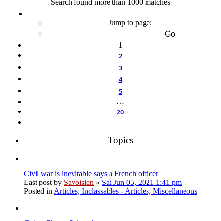
Search found more than 1000 matches
Page
1
of
20
Jump to page:
1
2
3
4
5
…
20
Next
Topics
Civil war is inevitable says a French officer
Last post by
Savoisien
«
Sat Jun 05, 2021 1:41 pm
Posted in
Articles, Inclassables - Articles, Miscellaneous