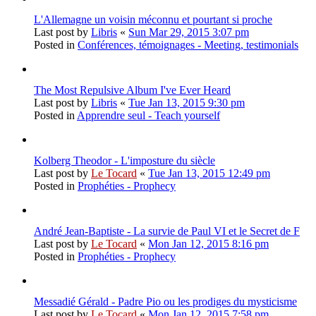
L'Allemagne un voisin méconnu et pourtant si proche
Last post by
Libris
«
Sun Mar 29, 2015 3:07 pm
Posted in
Conférences, témoignages - Meeting, testimonials
The Most Repulsive Album I've Ever Heard
Last post by
Libris
«
Tue Jan 13, 2015 9:30 pm
Posted in
Apprendre seul - Teach yourself
Kolberg Theodor - L'imposture du siècle
Last post by
Le Tocard
«
Tue Jan 13, 2015 12:49 pm
Posted in
Prophéties - Prophecy
André Jean-Baptiste - La survie de Paul VI et le Secret de F
Last post by
Le Tocard
«
Mon Jan 12, 2015 8:16 pm
Posted in
Prophéties - Prophecy
Messadié Gérald - Padre Pio ou les prodiges du mysticisme
Last post by
Le Tocard
«
Mon Jan 12, 2015 7:58 pm