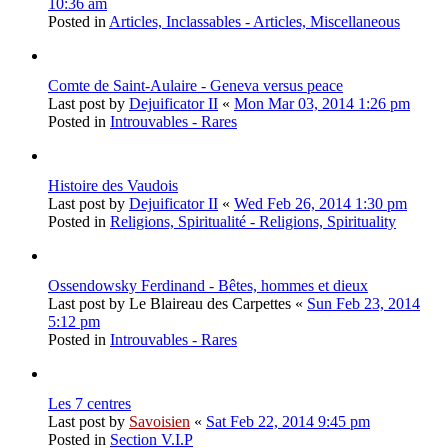
10:36 am
Posted in
Articles, Inclassables - Articles, Miscellaneous
Comte de Saint-Aulaire - Geneva versus peace
Last post by
Dejuificator II
«
Mon Mar 03, 2014 1:26 pm
Posted in
Introuvables - Rares
Histoire des Vaudois
Last post by
Dejuificator II
«
Wed Feb 26, 2014 1:30 pm
Posted in
Religions, Spiritualité - Religions, Spirituality
Ossendowsky Ferdinand - Bêtes, hommes et dieux
Last post by
Le Blaireau des Carpettes
«
Sun Feb 23, 2014
5:12 pm
Posted in
Introuvables - Rares
Les 7 centres
Last post by
Savoisien
«
Sat Feb 22, 2014 9:45 pm
Posted in
Section V.I.P