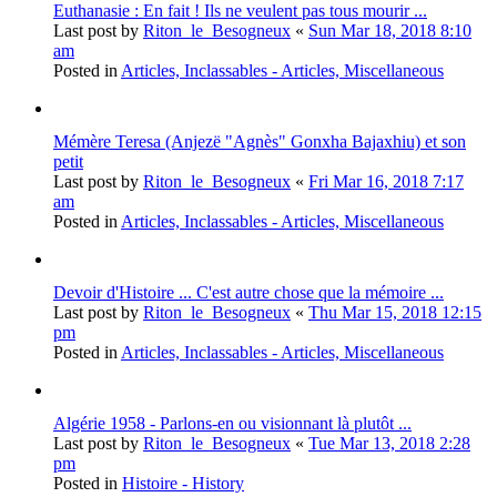
Euthanasie : En fait ! Ils ne veulent pas tous mourir ...
Last post by
Riton_le_Besogneux
«
Sun Mar 18, 2018 8:10
am
Posted in
Articles, Inclassables - Articles, Miscellaneous
Mémère Teresa (Anjezë "Agnès" Gonxha Bajaxhiu) et son
petit
Last post by
Riton_le_Besogneux
«
Fri Mar 16, 2018 7:17
am
Posted in
Articles, Inclassables - Articles, Miscellaneous
Devoir d'Histoire ... C'est autre chose que la mémoire ...
Last post by
Riton_le_Besogneux
«
Thu Mar 15, 2018 12:15
pm
Posted in
Articles, Inclassables - Articles, Miscellaneous
Algérie 1958 - Parlons-en ou visionnant là plutôt ...
Last post by
Riton_le_Besogneux
«
Tue Mar 13, 2018 2:28
pm
Posted in
Histoire - History