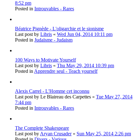
8:52 pm
Posted in
Introuvables - Rares
Béatrice Pignède - L'oligarchie et le sionisme
Last post by
Libris
«
Wed Jun 04, 2014 10:11 pm
Posted in
Judaïsme - Judaism
100 Ways to Motivate Yourself
Last post by
Libris
«
Thu May 29, 2014 10:39 pm
Posted in
Apprendre seul - Teach yourself
Alexis Carrel - L'Homme cet inconnu
Last post by
Le Blaireau des Carpettes
«
Tue May 27, 2014
7:44 pm
Posted in
Introuvables - Rares
The Complete Shakespeare
Last post by
Aryan Crusader
«
Sun May 25, 2014 2:26 pm
Posted in
Divers - Various