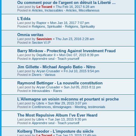
Ou comment pour de l'argent on détruit la Liberté ...
Last post by
Le Tocard
«
Thu Feb 16, 2017 6:28 am
Posted in
Articles, Inclassables - Articles, Miscellaneous
L'Edda
Last post by
Raptor
«
Mon Jan 16, 2017 7:07 pm
Posted in
Religions, Spiritualité - Religions, Spirituality
Omnia veritas
Last post by
Savoisien
«
Thu Jun 23, 2016 2:28 am
Posted in
Section V.I.P
Barry Minkow - Protecting Against Investment Fraud
Last post by
Dejuificator II
«
Mon Dec 07, 2015 8:39 pm
Posted in
Apprendre seul - Teach yourself
Jim Gillette - Michael Angelo Batio - Nitro
Last post by
Aryan Crusader
«
Fri Jul 10, 2015 9:54 pm
Posted in
Divers - Various
Raymond Bettinger - La nouvelle constitution
Last post by
Aryan Crusader
«
Sun Jul 05, 2015 8:11 pm
Posted in
Introuvables - Rares
L'Allemagne un voisin méconnu et pourtant si proche
Last post by
Libris
«
Sun Mar 29, 2015 3:07 pm
Posted in
Conférences, témoignages - Meeting, testimonials
The Most Repulsive Album I've Ever Heard
Last post by
Libris
«
Tue Jan 13, 2015 9:30 pm
Posted in
Apprendre seul - Teach yourself
Kolberg Theodor - L'imposture du siècle
Last post by
Le Tocard
«
Tue Jan 13, 2015 12:49 pm