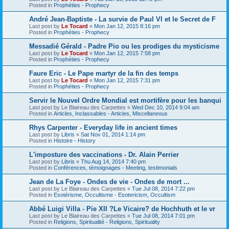
Posted in
Prophéties - Prophecy
André Jean-Baptiste - La survie de Paul VI et le Secret de F
Last post by
Le Tocard
«
Mon Jan 12, 2015 8:16 pm
Posted in
Prophéties - Prophecy
Messadié Gérald - Padre Pio ou les prodiges du mysticisme
Last post by
Le Tocard
«
Mon Jan 12, 2015 7:58 pm
Posted in
Prophéties - Prophecy
Faure Eric - Le Pape martyr de la fin des temps
Last post by
Le Tocard
«
Mon Jan 12, 2015 7:31 pm
Posted in
Prophéties - Prophecy
Servir le Nouvel Ordre Mondial est mortifère pour les banqui
Last post by
Le Blaireau des Carpettes
«
Wed Dec 10, 2014 9:04 am
Posted in
Articles, Inclassables - Articles, Miscellaneous
Rhys Carpenter - Everyday life in ancient times
Last post by
Libris
«
Sat Nov 01, 2014 1:14 pm
Posted in
Histoire - History
L'imposture des vaccinations - Dr. Alain Perrier
Last post by
Libris
«
Thu Aug 14, 2014 7:40 pm
Posted in
Conférences, témoignages - Meeting, testimonials
Jean de La Foye - Ondes de vie - Ondes de mort ...
Last post by
Le Blaireau des Carpettes
«
Tue Jul 08, 2014 7:22 pm
Posted in
Esotérisme, Occultisme - Esotericism, Occultism
Abbé Luigi Villa - Pie XII ?Le Vicaire? de Hochhuth et le vr
Last post by
Le Blaireau des Carpettes
«
Tue Jul 08, 2014 7:01 pm
Posted in
Religions, Spiritualité - Religions, Spirituality