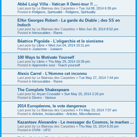
Abbé Luigi Villa - Vatican II Demi-tour !! ...
Last post by
Le Blaireau des Carpettes
«
Tue Jul 08, 2014 6:39 pm
Posted in
Religions, Spiritualité - Religions, Spirituality
Elfor Georges Robert - La garde du Diable ; des SS en
Indoch
Last post by
Le Blaireau des Carpettes
«
Mon Jun 30, 2014 8:52 pm
Posted in
Introuvables - Rares
Béatrice Pignède - L'oligarchie et le sionisme
Last post by
Libris
«
Wed Jun 04, 2014 10:11 pm
Posted in
Judaïsme - Judaism
100 Ways to Motivate Yourself
Last post by
Libris
«
Thu May 29, 2014 10:39 pm
Posted in
Apprendre seul - Teach yourself
Alexis Carrel - L'Homme cet inconnu
Last post by
Le Blaireau des Carpettes
«
Tue May 27, 2014 7:44 pm
Posted in
Introuvables - Rares
The Complete Shakespeare
Last post by
Aryan Crusader
«
Sun May 25, 2014 2:26 pm
Posted in
Divers - Various
2014 Européenne, le vote dangereux
Last post by
Le Blaireau des Carpettes
«
Fri May 23, 2014 7:07 am
Posted in
Articles, Inclassables - Articles, Miscellaneous
Kazantsev Alexandre - Le messager du Cosmos, le martien ...
Last post by
Le Blaireau des Carpettes
«
Thu May 15, 2014 8:26 pm
Posted in
OVNI - UFO