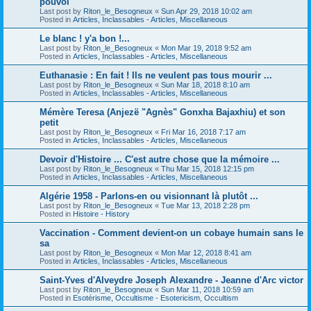
pouvoi
Last post by
Riton_le_Besogneux
«
Sun Apr 29, 2018 10:02 am
Posted in
Articles, Inclassables - Articles, Miscellaneous
Le blanc ! y'a bon !...
Last post by
Riton_le_Besogneux
«
Mon Mar 19, 2018 9:52 am
Posted in
Articles, Inclassables - Articles, Miscellaneous
Euthanasie : En fait ! Ils ne veulent pas tous mourir ...
Last post by
Riton_le_Besogneux
«
Sun Mar 18, 2018 8:10 am
Posted in
Articles, Inclassables - Articles, Miscellaneous
Mémère Teresa (Anjezë "Agnès" Gonxha Bajaxhiu) et son
petit
Last post by
Riton_le_Besogneux
«
Fri Mar 16, 2018 7:17 am
Posted in
Articles, Inclassables - Articles, Miscellaneous
Devoir d'Histoire ... C'est autre chose que la mémoire ...
Last post by
Riton_le_Besogneux
«
Thu Mar 15, 2018 12:15 pm
Posted in
Articles, Inclassables - Articles, Miscellaneous
Algérie 1958 - Parlons-en ou visionnant là plutôt ...
Last post by
Riton_le_Besogneux
«
Tue Mar 13, 2018 2:28 pm
Posted in
Histoire - History
Vaccination - Comment devient-on un cobaye humain sans le
sa
Last post by
Riton_le_Besogneux
«
Mon Mar 12, 2018 8:41 am
Posted in
Articles, Inclassables - Articles, Miscellaneous
Saint-Yves d'Alveydre Joseph Alexandre - Jeanne d'Arc victor
Last post by
Riton_le_Besogneux
«
Sun Mar 11, 2018 10:59 am
Posted in
Esotérisme, Occultisme - Esotericism, Occultism