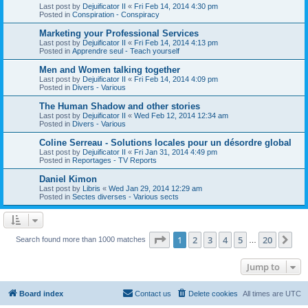
Last post by
Dejuificator II
«
Fri Feb 14, 2014 4:30 pm
Posted in
Conspiration - Conspiracy
Marketing your Professional Services
Last post by
Dejuificator II
«
Fri Feb 14, 2014 4:13 pm
Posted in
Apprendre seul - Teach yourself
Men and Women talking together
Last post by
Dejuificator II
«
Fri Feb 14, 2014 4:09 pm
Posted in
Divers - Various
The Human Shadow and other stories
Last post by
Dejuificator II
«
Wed Feb 12, 2014 12:34 am
Posted in
Divers - Various
Coline Serreau - Solutions locales pour un désordre global
Last post by
Dejuificator II
«
Fri Jan 31, 2014 4:49 pm
Posted in
Reportages - TV Reports
Daniel Kimon
Last post by
Libris
«
Wed Jan 29, 2014 12:29 am
Posted in
Sectes diverses - Various sects
Page
1
of
20
1
2
3
4
5
20
Ne
Search found more than 1000 matches
…
Jump to
Board index
Contact us
Delete cookies
All times are
UTC