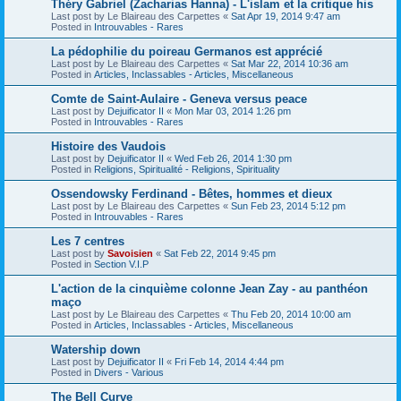
Théry Gabriel (Zacharias Hanna) - L'islam et la critique his
Last post by
Le Blaireau des Carpettes
«
Sat Apr 19, 2014 9:47 am
Posted in
Introuvables - Rares
La pédophilie du poireau Germanos est apprécié
Last post by
Le Blaireau des Carpettes
«
Sat Mar 22, 2014 10:36 am
Posted in
Articles, Inclassables - Articles, Miscellaneous
Comte de Saint-Aulaire - Geneva versus peace
Last post by
Dejuificator II
«
Mon Mar 03, 2014 1:26 pm
Posted in
Introuvables - Rares
Histoire des Vaudois
Last post by
Dejuificator II
«
Wed Feb 26, 2014 1:30 pm
Posted in
Religions, Spiritualité - Religions, Spirituality
Ossendowsky Ferdinand - Bêtes, hommes et dieux
Last post by
Le Blaireau des Carpettes
«
Sun Feb 23, 2014 5:12 pm
Posted in
Introuvables - Rares
Les 7 centres
Last post by
Savoisien
«
Sat Feb 22, 2014 9:45 pm
Posted in
Section V.I.P
L'action de la cinquième colonne Jean Zay - au panthéon
maço
Last post by
Le Blaireau des Carpettes
«
Thu Feb 20, 2014 10:00 am
Posted in
Articles, Inclassables - Articles, Miscellaneous
Watership down
Last post by
Dejuificator II
«
Fri Feb 14, 2014 4:44 pm
Posted in
Divers - Various
The Bell Curve