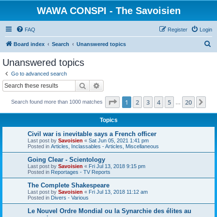
WAWA CONSPI - The Savoisien
FAQ
Register
Login
S
Board index
Search
Unanswered topics
e
Unanswered topics
a
Go to advanced search
r
Search
Advanced search
c
Page
1
of
20
1
2
3
4
5
20
Ne
Search found more than 1000 matches
h
…
Topics
Civil war is inevitable says a French officer
Last post by
Savoisien
«
Sat Jun 05, 2021 1:41 pm
Posted in
Articles, Inclassables - Articles, Miscellaneous
Going Clear - Scientology
Last post by
Savoisien
«
Fri Jul 13, 2018 9:15 pm
Posted in
Reportages - TV Reports
The Complete Shakespeare
Last post by
Savoisien
«
Fri Jul 13, 2018 11:12 am
Posted in
Divers - Various
Le Nouvel Ordre Mondial ou la Synarchie des élites au