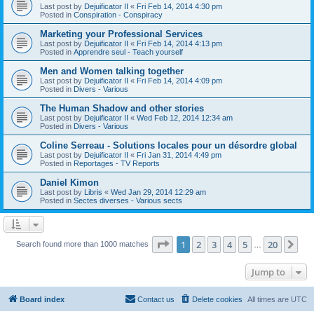
Last post by
Dejuificator II
«
Fri Feb 14, 2014 4:30 pm
Posted in
Conspiration - Conspiracy
Marketing your Professional Services
Last post by
Dejuificator II
«
Fri Feb 14, 2014 4:13 pm
Posted in
Apprendre seul - Teach yourself
Men and Women talking together
Last post by
Dejuificator II
«
Fri Feb 14, 2014 4:09 pm
Posted in
Divers - Various
The Human Shadow and other stories
Last post by
Dejuificator II
«
Wed Feb 12, 2014 12:34 am
Posted in
Divers - Various
Coline Serreau - Solutions locales pour un désordre global
Last post by
Dejuificator II
«
Fri Jan 31, 2014 4:49 pm
Posted in
Reportages - TV Reports
Daniel Kimon
Last post by
Libris
«
Wed Jan 29, 2014 12:29 am
Posted in
Sectes diverses - Various sects
Page
1
of
20
1
2
3
4
5
20
Ne
Search found more than 1000 matches
…
Jump to
Board index
Contact us
Delete cookies
All times are
UTC