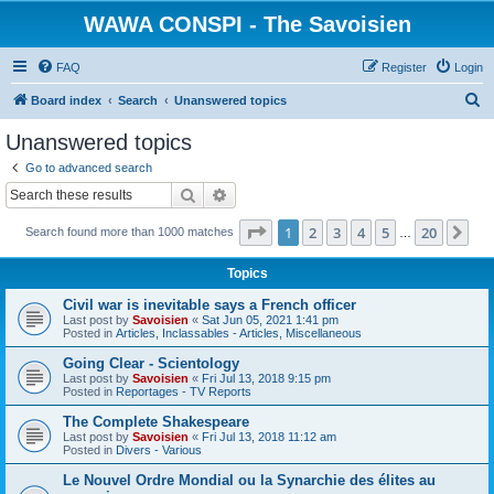
WAWA CONSPI - The Savoisien
FAQ
Register
Login
S
Board index
Search
Unanswered topics
e
Unanswered topics
a
Go to advanced search
r
Search
Advanced search
c
Page
1
of
20
1
2
3
4
5
20
Ne
Search found more than 1000 matches
h
…
Topics
Civil war is inevitable says a French officer
Last post by
Savoisien
«
Sat Jun 05, 2021 1:41 pm
Posted in
Articles, Inclassables - Articles, Miscellaneous
Going Clear - Scientology
Last post by
Savoisien
«
Fri Jul 13, 2018 9:15 pm
Posted in
Reportages - TV Reports
The Complete Shakespeare
Last post by
Savoisien
«
Fri Jul 13, 2018 11:12 am
Posted in
Divers - Various
Le Nouvel Ordre Mondial ou la Synarchie des élites au