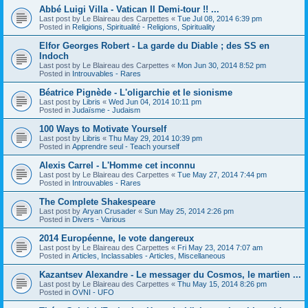
Abbé Luigi Villa - Vatican II Demi-tour !! ...
Last post by
Le Blaireau des Carpettes
«
Tue Jul 08, 2014 6:39 pm
Posted in
Religions, Spiritualité - Religions, Spirituality
Elfor Georges Robert - La garde du Diable ; des SS en
Indoch
Last post by
Le Blaireau des Carpettes
«
Mon Jun 30, 2014 8:52 pm
Posted in
Introuvables - Rares
Béatrice Pignède - L'oligarchie et le sionisme
Last post by
Libris
«
Wed Jun 04, 2014 10:11 pm
Posted in
Judaïsme - Judaism
100 Ways to Motivate Yourself
Last post by
Libris
«
Thu May 29, 2014 10:39 pm
Posted in
Apprendre seul - Teach yourself
Alexis Carrel - L'Homme cet inconnu
Last post by
Le Blaireau des Carpettes
«
Tue May 27, 2014 7:44 pm
Posted in
Introuvables - Rares
The Complete Shakespeare
Last post by
Aryan Crusader
«
Sun May 25, 2014 2:26 pm
Posted in
Divers - Various
2014 Européenne, le vote dangereux
Last post by
Le Blaireau des Carpettes
«
Fri May 23, 2014 7:07 am
Posted in
Articles, Inclassables - Articles, Miscellaneous
Kazantsev Alexandre - Le messager du Cosmos, le martien ...
Last post by
Le Blaireau des Carpettes
«
Thu May 15, 2014 8:26 pm
Posted in
OVNI - UFO