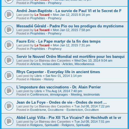
Posted in
Prophéties - Prophecy
André Jean-Baptiste - La survie de Paul VI et le Secret de F
Last post by
Le Tocard
«
Mon Jan 12, 2015 8:16 pm
Posted in
Prophéties - Prophecy
Messadié Gérald - Padre Pio ou les prodiges du mysticisme
Last post by
Le Tocard
«
Mon Jan 12, 2015 7:58 pm
Posted in
Prophéties - Prophecy
Faure Eric - Le Pape martyr de la fin des temps
Last post by
Le Tocard
«
Mon Jan 12, 2015 7:31 pm
Posted in
Prophéties - Prophecy
Servir le Nouvel Ordre Mondial est mortifère pour les banqui
Last post by
Le Blaireau des Carpettes
«
Wed Dec 10, 2014 9:04 am
Posted in
Articles, Inclassables - Articles, Miscellaneous
Rhys Carpenter - Everyday life in ancient times
Last post by
Libris
«
Sat Nov 01, 2014 1:14 pm
Posted in
Histoire - History
L'imposture des vaccinations - Dr. Alain Perrier
Last post by
Libris
«
Thu Aug 14, 2014 7:40 pm
Posted in
Conférences, témoignages - Meeting, testimonials
Jean de La Foye - Ondes de vie - Ondes de mort ...
Last post by
Le Blaireau des Carpettes
«
Tue Jul 08, 2014 7:22 pm
Posted in
Esotérisme, Occultisme - Esotericism, Occultism
Abbé Luigi Villa - Pie XII ?Le Vicaire? de Hochhuth et le vr
Last post by
Le Blaireau des Carpettes
«
Tue Jul 08, 2014 7:01 pm
Posted in
Religions, Spiritualité - Religions, Spirituality