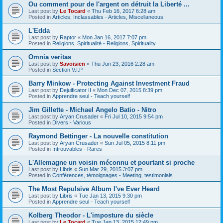
Ou comment pour de l'argent on détruit la Liberté ...
Last post by
Le Tocard
«
Thu Feb 16, 2017 6:28 am
Posted in
Articles, Inclassables - Articles, Miscellaneous
L'Edda
Last post by
Raptor
«
Mon Jan 16, 2017 7:07 pm
Posted in
Religions, Spiritualité - Religions, Spirituality
Omnia veritas
Last post by
Savoisien
«
Thu Jun 23, 2016 2:28 am
Posted in
Section V.I.P
Barry Minkow - Protecting Against Investment Fraud
Last post by
Dejuificator II
«
Mon Dec 07, 2015 8:39 pm
Posted in
Apprendre seul - Teach yourself
Jim Gillette - Michael Angelo Batio - Nitro
Last post by
Aryan Crusader
«
Fri Jul 10, 2015 9:54 pm
Posted in
Divers - Various
Raymond Bettinger - La nouvelle constitution
Last post by
Aryan Crusader
«
Sun Jul 05, 2015 8:11 pm
Posted in
Introuvables - Rares
L'Allemagne un voisin méconnu et pourtant si proche
Last post by
Libris
«
Sun Mar 29, 2015 3:07 pm
Posted in
Conférences, témoignages - Meeting, testimonials
The Most Repulsive Album I've Ever Heard
Last post by
Libris
«
Tue Jan 13, 2015 9:30 pm
Posted in
Apprendre seul - Teach yourself
Kolberg Theodor - L'imposture du siècle
Last post by
Le Tocard
«
Tue Jan 13, 2015 12:49 pm