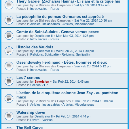
Théry Gabriel (Zacharias Hanna) - L'islam et la critique his
Last post by
Le Blaireau des Carpettes
«
Sat Apr 19, 2014 9:47 am
Posted in
Introuvables - Rares
La pédophilie du poireau Germanos est apprécié
Last post by
Le Blaireau des Carpettes
«
Sat Mar 22, 2014 10:36 am
Posted in
Articles, Inclassables - Articles, Miscellaneous
Comte de Saint-Aulaire - Geneva versus peace
Last post by
Dejuificator II
«
Mon Mar 03, 2014 1:26 pm
Posted in
Introuvables - Rares
Histoire des Vaudois
Last post by
Dejuificator II
«
Wed Feb 26, 2014 1:30 pm
Posted in
Religions, Spiritualité - Religions, Spirituality
Ossendowsky Ferdinand - Bêtes, hommes et dieux
Last post by
Le Blaireau des Carpettes
«
Sun Feb 23, 2014 5:12 pm
Posted in
Introuvables - Rares
Les 7 centres
Last post by
Savoisien
«
Sat Feb 22, 2014 9:45 pm
Posted in
Section V.I.P
L'action de la cinquième colonne Jean Zay - au panthéon
maço
Last post by
Le Blaireau des Carpettes
«
Thu Feb 20, 2014 10:00 am
Posted in
Articles, Inclassables - Articles, Miscellaneous
Watership down
Last post by
Dejuificator II
«
Fri Feb 14, 2014 4:44 pm
Posted in
Divers - Various
The Bell Curve