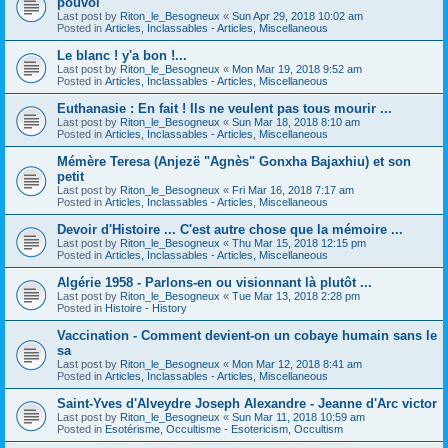
pouvoi
Last post by
Riton_le_Besogneux
«
Sun Apr 29, 2018 10:02 am
Posted in
Articles, Inclassables - Articles, Miscellaneous
Le blanc ! y'a bon !...
Last post by
Riton_le_Besogneux
«
Mon Mar 19, 2018 9:52 am
Posted in
Articles, Inclassables - Articles, Miscellaneous
Euthanasie : En fait ! Ils ne veulent pas tous mourir ...
Last post by
Riton_le_Besogneux
«
Sun Mar 18, 2018 8:10 am
Posted in
Articles, Inclassables - Articles, Miscellaneous
Mémère Teresa (Anjezë "Agnès" Gonxha Bajaxhiu) et son
petit
Last post by
Riton_le_Besogneux
«
Fri Mar 16, 2018 7:17 am
Posted in
Articles, Inclassables - Articles, Miscellaneous
Devoir d'Histoire ... C'est autre chose que la mémoire ...
Last post by
Riton_le_Besogneux
«
Thu Mar 15, 2018 12:15 pm
Posted in
Articles, Inclassables - Articles, Miscellaneous
Algérie 1958 - Parlons-en ou visionnant là plutôt ...
Last post by
Riton_le_Besogneux
«
Tue Mar 13, 2018 2:28 pm
Posted in
Histoire - History
Vaccination - Comment devient-on un cobaye humain sans le
sa
Last post by
Riton_le_Besogneux
«
Mon Mar 12, 2018 8:41 am
Posted in
Articles, Inclassables - Articles, Miscellaneous
Saint-Yves d'Alveydre Joseph Alexandre - Jeanne d'Arc victor
Last post by
Riton_le_Besogneux
«
Sun Mar 11, 2018 10:59 am
Posted in
Esotérisme, Occultisme - Esotericism, Occultism