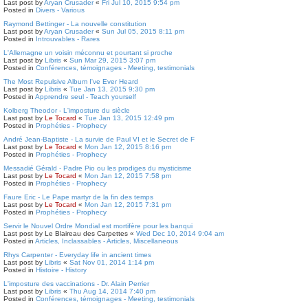
Last post by
Aryan Crusader
«
Fri Jul 10, 2015 9:54 pm
Posted in
Divers - Various
Raymond Bettinger - La nouvelle constitution
Last post by
Aryan Crusader
«
Sun Jul 05, 2015 8:11 pm
Posted in
Introuvables - Rares
L'Allemagne un voisin méconnu et pourtant si proche
Last post by
Libris
«
Sun Mar 29, 2015 3:07 pm
Posted in
Conférences, témoignages - Meeting, testimonials
The Most Repulsive Album I've Ever Heard
Last post by
Libris
«
Tue Jan 13, 2015 9:30 pm
Posted in
Apprendre seul - Teach yourself
Kolberg Theodor - L'imposture du siècle
Last post by
Le Tocard
«
Tue Jan 13, 2015 12:49 pm
Posted in
Prophéties - Prophecy
André Jean-Baptiste - La survie de Paul VI et le Secret de F
Last post by
Le Tocard
«
Mon Jan 12, 2015 8:16 pm
Posted in
Prophéties - Prophecy
Messadié Gérald - Padre Pio ou les prodiges du mysticisme
Last post by
Le Tocard
«
Mon Jan 12, 2015 7:58 pm
Posted in
Prophéties - Prophecy
Faure Eric - Le Pape martyr de la fin des temps
Last post by
Le Tocard
«
Mon Jan 12, 2015 7:31 pm
Posted in
Prophéties - Prophecy
Servir le Nouvel Ordre Mondial est mortifère pour les banqui
Last post by
Le Blaireau des Carpettes
«
Wed Dec 10, 2014 9:04 am
Posted in
Articles, Inclassables - Articles, Miscellaneous
Rhys Carpenter - Everyday life in ancient times
Last post by
Libris
«
Sat Nov 01, 2014 1:14 pm
Posted in
Histoire - History
L'imposture des vaccinations - Dr. Alain Perrier
Last post by
Libris
«
Thu Aug 14, 2014 7:40 pm
Posted in
Conférences, témoignages - Meeting, testimonials