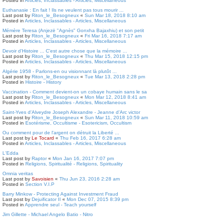
Posted in
Articles, Inclassables - Articles, Miscellaneous
Euthanasie : En fait ! Ils ne veulent pas tous mourir ...
Last post by
Riton_le_Besogneux
«
Sun Mar 18, 2018 8:10 am
Posted in
Articles, Inclassables - Articles, Miscellaneous
Mémère Teresa (Anjezë "Agnès" Gonxha Bajaxhiu) et son petit
Last post by
Riton_le_Besogneux
«
Fri Mar 16, 2018 7:17 am
Posted in
Articles, Inclassables - Articles, Miscellaneous
Devoir d'Histoire ... C'est autre chose que la mémoire ...
Last post by
Riton_le_Besogneux
«
Thu Mar 15, 2018 12:15 pm
Posted in
Articles, Inclassables - Articles, Miscellaneous
Algérie 1958 - Parlons-en ou visionnant là plutôt ...
Last post by
Riton_le_Besogneux
«
Tue Mar 13, 2018 2:28 pm
Posted in
Histoire - History
Vaccination - Comment devient-on un cobaye humain sans le sa
Last post by
Riton_le_Besogneux
«
Mon Mar 12, 2018 8:41 am
Posted in
Articles, Inclassables - Articles, Miscellaneous
Saint-Yves d'Alveydre Joseph Alexandre - Jeanne d'Arc victor
Last post by
Riton_le_Besogneux
«
Sun Mar 11, 2018 10:59 am
Posted in
Esotérisme, Occultisme - Esotericism, Occultism
Ou comment pour de l'argent on détruit la Liberté ...
Last post by
Le Tocard
«
Thu Feb 16, 2017 6:28 am
Posted in
Articles, Inclassables - Articles, Miscellaneous
L'Edda
Last post by
Raptor
«
Mon Jan 16, 2017 7:07 pm
Posted in
Religions, Spiritualité - Religions, Spirituality
Omnia veritas
Last post by
Savoisien
«
Thu Jun 23, 2016 2:28 am
Posted in
Section V.I.P
Barry Minkow - Protecting Against Investment Fraud
Last post by
Dejuificator II
«
Mon Dec 07, 2015 8:39 pm
Posted in
Apprendre seul - Teach yourself
Jim Gillette - Michael Angelo Batio - Nitro