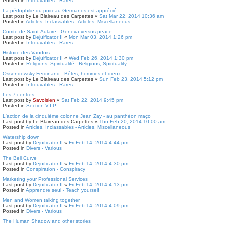
Posted in
Introuvables - Rares
La pédophilie du poireau Germanos est apprécié
Last post by
Le Blaireau des Carpettes
«
Sat Mar 22, 2014 10:36 am
Posted in
Articles, Inclassables - Articles, Miscellaneous
Comte de Saint-Aulaire - Geneva versus peace
Last post by
Dejuificator II
«
Mon Mar 03, 2014 1:26 pm
Posted in
Introuvables - Rares
Histoire des Vaudois
Last post by
Dejuificator II
«
Wed Feb 26, 2014 1:30 pm
Posted in
Religions, Spiritualité - Religions, Spirituality
Ossendowsky Ferdinand - Bêtes, hommes et dieux
Last post by
Le Blaireau des Carpettes
«
Sun Feb 23, 2014 5:12 pm
Posted in
Introuvables - Rares
Les 7 centres
Last post by
Savoisien
«
Sat Feb 22, 2014 9:45 pm
Posted in
Section V.I.P
L'action de la cinquième colonne Jean Zay - au panthéon maço
Last post by
Le Blaireau des Carpettes
«
Thu Feb 20, 2014 10:00 am
Posted in
Articles, Inclassables - Articles, Miscellaneous
Watership down
Last post by
Dejuificator II
«
Fri Feb 14, 2014 4:44 pm
Posted in
Divers - Various
The Bell Curve
Last post by
Dejuificator II
«
Fri Feb 14, 2014 4:30 pm
Posted in
Conspiration - Conspiracy
Marketing your Professional Services
Last post by
Dejuificator II
«
Fri Feb 14, 2014 4:13 pm
Posted in
Apprendre seul - Teach yourself
Men and Women talking together
Last post by
Dejuificator II
«
Fri Feb 14, 2014 4:09 pm
Posted in
Divers - Various
The Human Shadow and other stories