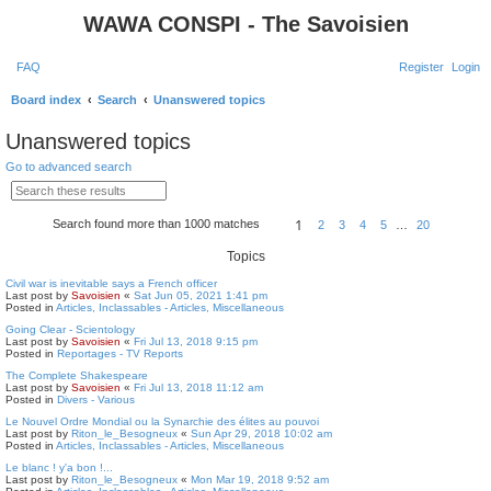
WAWA CONSPI - The Savoisien
FAQ
Register
Login
S
Board index
Search
Unanswered topics
e
Unanswered topics
a
Go to advanced search
r
S
A
e
d
c
a
v
1
Search found more than 1000 matches
2
3
4
5
…
20
r
a
P
N
h
c
n
a
e
h
c
g
x
Topics
e
e
t
d
1
Civil war is inevitable says a French officer
s
o
Last post by
Savoisien
«
Sat Jun 05, 2021 1:41 pm
e
f
Posted in
Articles, Inclassables - Articles, Miscellaneous
a
2
Going Clear - Scientology
r
0
Last post by
Savoisien
«
Fri Jul 13, 2018 9:15 pm
c
Posted in
Reportages - TV Reports
h
The Complete Shakespeare
Last post by
Savoisien
«
Fri Jul 13, 2018 11:12 am
Posted in
Divers - Various
Le Nouvel Ordre Mondial ou la Synarchie des élites au pouvoi
Last post by
Riton_le_Besogneux
«
Sun Apr 29, 2018 10:02 am
Posted in
Articles, Inclassables - Articles, Miscellaneous
Le blanc ! y'a bon !...
Last post by
Riton_le_Besogneux
«
Mon Mar 19, 2018 9:52 am