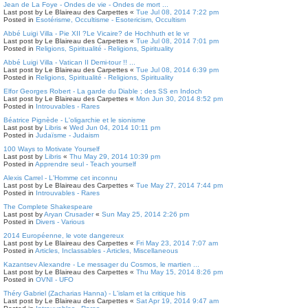
Jean de La Foye - Ondes de vie - Ondes de mort ...
Last post by
Le Blaireau des Carpettes
«
Tue Jul 08, 2014 7:22 pm
Posted in
Esotérisme, Occultisme - Esotericism, Occultism
Abbé Luigi Villa - Pie XII ?Le Vicaire? de Hochhuth et le vr
Last post by
Le Blaireau des Carpettes
«
Tue Jul 08, 2014 7:01 pm
Posted in
Religions, Spiritualité - Religions, Spirituality
Abbé Luigi Villa - Vatican II Demi-tour !! ...
Last post by
Le Blaireau des Carpettes
«
Tue Jul 08, 2014 6:39 pm
Posted in
Religions, Spiritualité - Religions, Spirituality
Elfor Georges Robert - La garde du Diable ; des SS en Indoch
Last post by
Le Blaireau des Carpettes
«
Mon Jun 30, 2014 8:52 pm
Posted in
Introuvables - Rares
Béatrice Pignède - L'oligarchie et le sionisme
Last post by
Libris
«
Wed Jun 04, 2014 10:11 pm
Posted in
Judaïsme - Judaism
100 Ways to Motivate Yourself
Last post by
Libris
«
Thu May 29, 2014 10:39 pm
Posted in
Apprendre seul - Teach yourself
Alexis Carrel - L'Homme cet inconnu
Last post by
Le Blaireau des Carpettes
«
Tue May 27, 2014 7:44 pm
Posted in
Introuvables - Rares
The Complete Shakespeare
Last post by
Aryan Crusader
«
Sun May 25, 2014 2:26 pm
Posted in
Divers - Various
2014 Européenne, le vote dangereux
Last post by
Le Blaireau des Carpettes
«
Fri May 23, 2014 7:07 am
Posted in
Articles, Inclassables - Articles, Miscellaneous
Kazantsev Alexandre - Le messager du Cosmos, le martien ...
Last post by
Le Blaireau des Carpettes
«
Thu May 15, 2014 8:26 pm
Posted in
OVNI - UFO
Théry Gabriel (Zacharias Hanna) - L'islam et la critique his
Last post by
Le Blaireau des Carpettes
«
Sat Apr 19, 2014 9:47 am