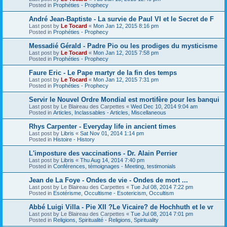
Posted in
Prophéties - Prophecy
André Jean-Baptiste - La survie de Paul VI et le Secret de F
Last post by
Le Tocard
«
Mon Jan 12, 2015 8:16 pm
Posted in
Prophéties - Prophecy
Messadié Gérald - Padre Pio ou les prodiges du mysticisme
Last post by
Le Tocard
«
Mon Jan 12, 2015 7:58 pm
Posted in
Prophéties - Prophecy
Faure Eric - Le Pape martyr de la fin des temps
Last post by
Le Tocard
«
Mon Jan 12, 2015 7:31 pm
Posted in
Prophéties - Prophecy
Servir le Nouvel Ordre Mondial est mortifère pour les banqui
Last post by
Le Blaireau des Carpettes
«
Wed Dec 10, 2014 9:04 am
Posted in
Articles, Inclassables - Articles, Miscellaneous
Rhys Carpenter - Everyday life in ancient times
Last post by
Libris
«
Sat Nov 01, 2014 1:14 pm
Posted in
Histoire - History
L'imposture des vaccinations - Dr. Alain Perrier
Last post by
Libris
«
Thu Aug 14, 2014 7:40 pm
Posted in
Conférences, témoignages - Meeting, testimonials
Jean de La Foye - Ondes de vie - Ondes de mort ...
Last post by
Le Blaireau des Carpettes
«
Tue Jul 08, 2014 7:22 pm
Posted in
Esotérisme, Occultisme - Esotericism, Occultism
Abbé Luigi Villa - Pie XII ?Le Vicaire? de Hochhuth et le vr
Last post by
Le Blaireau des Carpettes
«
Tue Jul 08, 2014 7:01 pm
Posted in
Religions, Spiritualité - Religions, Spirituality