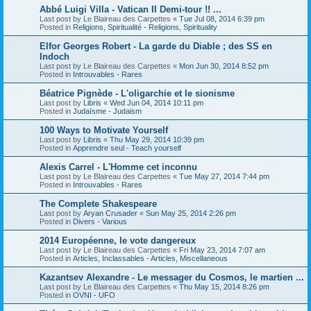
Abbé Luigi Villa - Vatican II Demi-tour !! ...
Last post by
Le Blaireau des Carpettes
«
Tue Jul 08, 2014 6:39 pm
Posted in
Religions, Spiritualité - Religions, Spirituality
Elfor Georges Robert - La garde du Diable ; des SS en
Indoch
Last post by
Le Blaireau des Carpettes
«
Mon Jun 30, 2014 8:52 pm
Posted in
Introuvables - Rares
Béatrice Pignède - L'oligarchie et le sionisme
Last post by
Libris
«
Wed Jun 04, 2014 10:11 pm
Posted in
Judaïsme - Judaism
100 Ways to Motivate Yourself
Last post by
Libris
«
Thu May 29, 2014 10:39 pm
Posted in
Apprendre seul - Teach yourself
Alexis Carrel - L'Homme cet inconnu
Last post by
Le Blaireau des Carpettes
«
Tue May 27, 2014 7:44 pm
Posted in
Introuvables - Rares
The Complete Shakespeare
Last post by
Aryan Crusader
«
Sun May 25, 2014 2:26 pm
Posted in
Divers - Various
2014 Européenne, le vote dangereux
Last post by
Le Blaireau des Carpettes
«
Fri May 23, 2014 7:07 am
Posted in
Articles, Inclassables - Articles, Miscellaneous
Kazantsev Alexandre - Le messager du Cosmos, le martien ...
Last post by
Le Blaireau des Carpettes
«
Thu May 15, 2014 8:26 pm
Posted in
OVNI - UFO