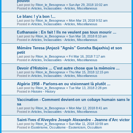
pouvoi
Last post by
Riton_le_Besogneux
«
Sun Apr 29, 2018 10:02 am
Posted in
Articles, Inclassables - Articles, Miscellaneous
Le blanc ! y'a bon !...
Last post by
Riton_le_Besogneux
«
Mon Mar 19, 2018 9:52 am
Posted in
Articles, Inclassables - Articles, Miscellaneous
Euthanasie : En fait ! Ils ne veulent pas tous mourir ...
Last post by
Riton_le_Besogneux
«
Sun Mar 18, 2018 8:10 am
Posted in
Articles, Inclassables - Articles, Miscellaneous
Mémère Teresa (Anjezë "Agnès" Gonxha Bajaxhiu) et son
petit
Last post by
Riton_le_Besogneux
«
Fri Mar 16, 2018 7:17 am
Posted in
Articles, Inclassables - Articles, Miscellaneous
Devoir d'Histoire ... C'est autre chose que la mémoire ...
Last post by
Riton_le_Besogneux
«
Thu Mar 15, 2018 12:15 pm
Posted in
Articles, Inclassables - Articles, Miscellaneous
Algérie 1958 - Parlons-en ou visionnant là plutôt ...
Last post by
Riton_le_Besogneux
«
Tue Mar 13, 2018 2:28 pm
Posted in
Histoire - History
Vaccination - Comment devient-on un cobaye humain sans le
sa
Last post by
Riton_le_Besogneux
«
Mon Mar 12, 2018 8:41 am
Posted in
Articles, Inclassables - Articles, Miscellaneous
Saint-Yves d'Alveydre Joseph Alexandre - Jeanne d'Arc victor
Last post by
Riton_le_Besogneux
«
Sun Mar 11, 2018 10:59 am
Posted in
Esotérisme, Occultisme - Esotericism, Occultism