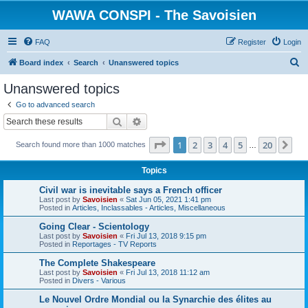
WAWA CONSPI - The Savoisien
FAQ
Register
Login
S
Board index
Search
Unanswered topics
e
Unanswered topics
a
Go to advanced search
r
Search
Advanced search
c
Page
1
of
20
1
2
3
4
5
20
Ne
Search found more than 1000 matches
h
…
Topics
Civil war is inevitable says a French officer
Last post by
Savoisien
«
Sat Jun 05, 2021 1:41 pm
Posted in
Articles, Inclassables - Articles, Miscellaneous
Going Clear - Scientology
Last post by
Savoisien
«
Fri Jul 13, 2018 9:15 pm
Posted in
Reportages - TV Reports
The Complete Shakespeare
Last post by
Savoisien
«
Fri Jul 13, 2018 11:12 am
Posted in
Divers - Various
Le Nouvel Ordre Mondial ou la Synarchie des élites au