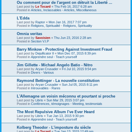
Ou comment pour de l'argent on détruit la Liberté ...
Last post by
Le Tocard
«
Thu Feb 16, 2017 6:28 am
Posted in
Articles, Inclassables - Articles, Miscellaneous
L'Edda
Last post by
Raptor
«
Mon Jan 16, 2017 7:07 pm
Posted in
Religions, Spiritualité - Religions, Spirituality
Omnia veritas
Last post by
Savoisien
«
Thu Jun 23, 2016 2:28 am
Posted in
Section V.I.P
Barry Minkow - Protecting Against Investment Fraud
Last post by
Dejuificator II
«
Mon Dec 07, 2015 8:39 pm
Posted in
Apprendre seul - Teach yourself
Jim Gillette - Michael Angelo Batio - Nitro
Last post by
Aryan Crusader
«
Fri Jul 10, 2015 9:54 pm
Posted in
Divers - Various
Raymond Bettinger - La nouvelle constitution
Last post by
Aryan Crusader
«
Sun Jul 05, 2015 8:11 pm
Posted in
Introuvables - Rares
L'Allemagne un voisin méconnu et pourtant si proche
Last post by
Libris
«
Sun Mar 29, 2015 3:07 pm
Posted in
Conférences, témoignages - Meeting, testimonials
The Most Repulsive Album I've Ever Heard
Last post by
Libris
«
Tue Jan 13, 2015 9:30 pm
Posted in
Apprendre seul - Teach yourself
Kolberg Theodor - L'imposture du siècle
Last post by
Le Tocard
«
Tue Jan 13, 2015 12:49 pm