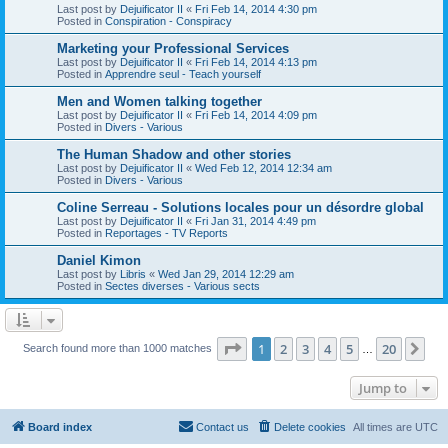
Last post by
Dejuificator II
«
Fri Feb 14, 2014 4:30 pm
Posted in
Conspiration - Conspiracy
Marketing your Professional Services
Last post by
Dejuificator II
«
Fri Feb 14, 2014 4:13 pm
Posted in
Apprendre seul - Teach yourself
Men and Women talking together
Last post by
Dejuificator II
«
Fri Feb 14, 2014 4:09 pm
Posted in
Divers - Various
The Human Shadow and other stories
Last post by
Dejuificator II
«
Wed Feb 12, 2014 12:34 am
Posted in
Divers - Various
Coline Serreau - Solutions locales pour un désordre global
Last post by
Dejuificator II
«
Fri Jan 31, 2014 4:49 pm
Posted in
Reportages - TV Reports
Daniel Kimon
Last post by
Libris
«
Wed Jan 29, 2014 12:29 am
Posted in
Sectes diverses - Various sects
Page
1
of
20
1
2
3
4
5
20
Ne
Search found more than 1000 matches
…
Jump to
Board index
Contact us
Delete cookies
All times are
UTC