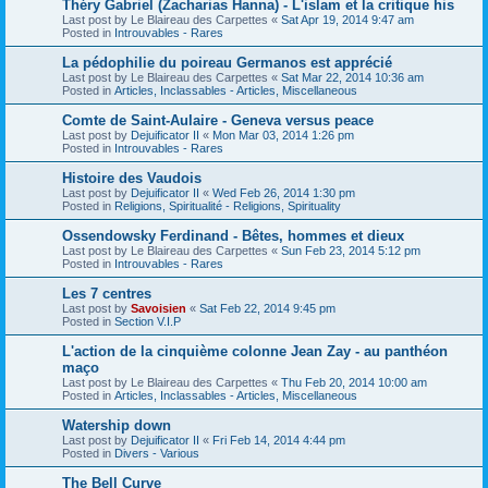
Théry Gabriel (Zacharias Hanna) - L'islam et la critique his
Last post by
Le Blaireau des Carpettes
«
Sat Apr 19, 2014 9:47 am
Posted in
Introuvables - Rares
La pédophilie du poireau Germanos est apprécié
Last post by
Le Blaireau des Carpettes
«
Sat Mar 22, 2014 10:36 am
Posted in
Articles, Inclassables - Articles, Miscellaneous
Comte de Saint-Aulaire - Geneva versus peace
Last post by
Dejuificator II
«
Mon Mar 03, 2014 1:26 pm
Posted in
Introuvables - Rares
Histoire des Vaudois
Last post by
Dejuificator II
«
Wed Feb 26, 2014 1:30 pm
Posted in
Religions, Spiritualité - Religions, Spirituality
Ossendowsky Ferdinand - Bêtes, hommes et dieux
Last post by
Le Blaireau des Carpettes
«
Sun Feb 23, 2014 5:12 pm
Posted in
Introuvables - Rares
Les 7 centres
Last post by
Savoisien
«
Sat Feb 22, 2014 9:45 pm
Posted in
Section V.I.P
L'action de la cinquième colonne Jean Zay - au panthéon
maço
Last post by
Le Blaireau des Carpettes
«
Thu Feb 20, 2014 10:00 am
Posted in
Articles, Inclassables - Articles, Miscellaneous
Watership down
Last post by
Dejuificator II
«
Fri Feb 14, 2014 4:44 pm
Posted in
Divers - Various
The Bell Curve