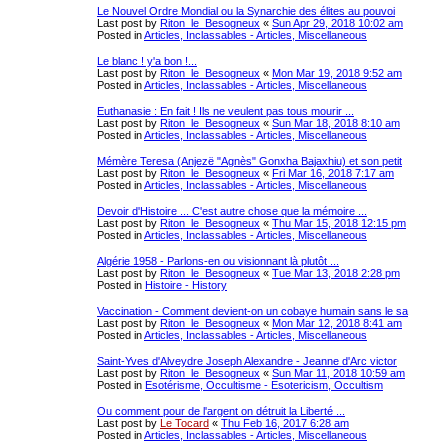
Le Nouvel Ordre Mondial ou la Synarchie des élites au pouvoi
Last post by
Riton_le_Besogneux
«
Sun Apr 29, 2018 10:02 am
Posted in
Articles, Inclassables - Articles, Miscellaneous
Le blanc ! y'a bon !...
Last post by
Riton_le_Besogneux
«
Mon Mar 19, 2018 9:52 am
Posted in
Articles, Inclassables - Articles, Miscellaneous
Euthanasie : En fait ! Ils ne veulent pas tous mourir ...
Last post by
Riton_le_Besogneux
«
Sun Mar 18, 2018 8:10 am
Posted in
Articles, Inclassables - Articles, Miscellaneous
Mémère Teresa (Anjezë "Agnès" Gonxha Bajaxhiu) et son petit
Last post by
Riton_le_Besogneux
«
Fri Mar 16, 2018 7:17 am
Posted in
Articles, Inclassables - Articles, Miscellaneous
Devoir d'Histoire ... C'est autre chose que la mémoire ...
Last post by
Riton_le_Besogneux
«
Thu Mar 15, 2018 12:15 pm
Posted in
Articles, Inclassables - Articles, Miscellaneous
Algérie 1958 - Parlons-en ou visionnant là plutôt ...
Last post by
Riton_le_Besogneux
«
Tue Mar 13, 2018 2:28 pm
Posted in
Histoire - History
Vaccination - Comment devient-on un cobaye humain sans le sa
Last post by
Riton_le_Besogneux
«
Mon Mar 12, 2018 8:41 am
Posted in
Articles, Inclassables - Articles, Miscellaneous
Saint-Yves d'Alveydre Joseph Alexandre - Jeanne d'Arc victor
Last post by
Riton_le_Besogneux
«
Sun Mar 11, 2018 10:59 am
Posted in
Esotérisme, Occultisme - Esotericism, Occultism
Ou comment pour de l'argent on détruit la Liberté ...
Last post by
Le Tocard
«
Thu Feb 16, 2017 6:28 am
Posted in
Articles, Inclassables - Articles, Miscellaneous