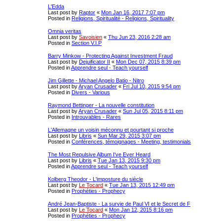
L'Edda
Last post by
Raptor
«
Mon Jan 16, 2017 7:07 pm
Posted in
Religions, Spiritualité - Religions, Spirituality
Omnia veritas
Last post by
Savoisien
«
Thu Jun 23, 2016 2:28 am
Posted in
Section V.I.P
Barry Minkow - Protecting Against Investment Fraud
Last post by
Dejuificator II
«
Mon Dec 07, 2015 8:39 pm
Posted in
Apprendre seul - Teach yourself
Jim Gillette - Michael Angelo Batio - Nitro
Last post by
Aryan Crusader
«
Fri Jul 10, 2015 9:54 pm
Posted in
Divers - Various
Raymond Bettinger - La nouvelle constitution
Last post by
Aryan Crusader
«
Sun Jul 05, 2015 8:11 pm
Posted in
Introuvables - Rares
L'Allemagne un voisin méconnu et pourtant si proche
Last post by
Libris
«
Sun Mar 29, 2015 3:07 pm
Posted in
Conférences, témoignages - Meeting, testimonials
The Most Repulsive Album I've Ever Heard
Last post by
Libris
«
Tue Jan 13, 2015 9:30 pm
Posted in
Apprendre seul - Teach yourself
Kolberg Theodor - L'imposture du siècle
Last post by
Le Tocard
«
Tue Jan 13, 2015 12:49 pm
Posted in
Prophéties - Prophecy
André Jean-Baptiste - La survie de Paul VI et le Secret de F
Last post by
Le Tocard
«
Mon Jan 12, 2015 8:16 pm
Posted in
Prophéties - Prophecy