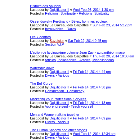
Histoire des Vaudois
Last post by
Dejuificator II
«
Wed Feb 26, 2014 1:30 pm
Posted in
Religions, Spiritualité - Religions, Spirituality
Ossendowsky Ferdinand - Bêtes, hommes et dieux
Last post by
Le Blaireau des Carpettes
«
Sun Feb 23, 2014 5:12 pm
Posted in
Introuvables - Rares
Les 7 centres
Last post by
Savoisien
«
Sat Feb 22, 2014 9:45 pm
Posted in
Section V.I.P
L'action de la cinquième colonne Jean Zay - au panthéon maço
Last post by
Le Blaireau des Carpettes
«
Thu Feb 20, 2014 10:00 am
Posted in
Articles, Inclassables - Articles, Miscellaneous
Watership down
Last post by
Dejuificator II
«
Fri Feb 14, 2014 4:44 pm
Posted in
Divers - Various
The Bell Curve
Last post by
Dejuificator II
«
Fri Feb 14, 2014 4:30 pm
Posted in
Conspiration - Conspiracy
Marketing your Professional Services
Last post by
Dejuificator II
«
Fri Feb 14, 2014 4:13 pm
Posted in
Apprendre seul - Teach yourself
Men and Women talking together
Last post by
Dejuificator II
«
Fri Feb 14, 2014 4:09 pm
Posted in
Divers - Various
The Human Shadow and other stories
Last post by
Dejuificator II
«
Wed Feb 12, 2014 12:34 am
Posted in
Divers - Various