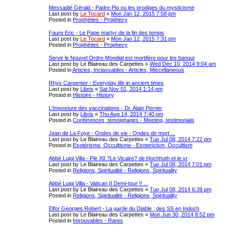
Messadié Gérald - Padre Pio ou les prodiges du mysticisme
Last post by
Le Tocard
«
Mon Jan 12, 2015 7:58 pm
Posted in
Prophéties - Prophecy
Faure Eric - Le Pape martyr de la fin des temps
Last post by
Le Tocard
«
Mon Jan 12, 2015 7:31 pm
Posted in
Prophéties - Prophecy
Servir le Nouvel Ordre Mondial est mortifère pour les banqui
Last post by
Le Blaireau des Carpettes
«
Wed Dec 10, 2014 9:04 am
Posted in
Articles, Inclassables - Articles, Miscellaneous
Rhys Carpenter - Everyday life in ancient times
Last post by
Libris
«
Sat Nov 01, 2014 1:14 pm
Posted in
Histoire - History
L'imposture des vaccinations - Dr. Alain Perrier
Last post by
Libris
«
Thu Aug 14, 2014 7:40 pm
Posted in
Conférences, témoignages - Meeting, testimonials
Jean de La Foye - Ondes de vie - Ondes de mort ...
Last post by
Le Blaireau des Carpettes
«
Tue Jul 08, 2014 7:22 pm
Posted in
Esotérisme, Occultisme - Esotericism, Occultism
Abbé Luigi Villa - Pie XII ?Le Vicaire? de Hochhuth et le vr
Last post by
Le Blaireau des Carpettes
«
Tue Jul 08, 2014 7:01 pm
Posted in
Religions, Spiritualité - Religions, Spirituality
Abbé Luigi Villa - Vatican II Demi-tour !! ...
Last post by
Le Blaireau des Carpettes
«
Tue Jul 08, 2014 6:39 pm
Posted in
Religions, Spiritualité - Religions, Spirituality
Elfor Georges Robert - La garde du Diable ; des SS en Indoch
Last post by
Le Blaireau des Carpettes
«
Mon Jun 30, 2014 8:52 pm
Posted in
Introuvables - Rares