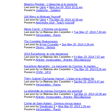
Béatrice Pignède - L'oligarchie et le sionisme
Last post by
Libris
«
Wed Jun 04, 2014 10:11 pm
Posted in
Judaïsme - Judaism
100 Ways to Motivate Yourself
Last post by
Libris
«
Thu May 29, 2014 10:39 pm
Posted in
Apprendre seul - Teach yourself
Alexis Carrel - L'Homme cet inconnu
Last post by
Le Blaireau des Carpettes
«
Tue May 27, 2014 7:44 pm
Posted in
Introuvables - Rares
The Complete Shakespeare
Last post by
Aryan Crusader
«
Sun May 25, 2014 2:26 pm
Posted in
Divers - Various
2014 Européenne, le vote dangereux
Last post by
Le Blaireau des Carpettes
«
Fri May 23, 2014 7:07 am
Posted in
Articles, Inclassables - Articles, Miscellaneous
Kazantsev Alexandre - Le messager du Cosmos, le martien ...
Last post by
Le Blaireau des Carpettes
«
Thu May 15, 2014 8:26 pm
Posted in
OVNI - UFO
Théry Gabriel (Zacharias Hanna) - L'islam et la critique his
Last post by
Le Blaireau des Carpettes
«
Sat Apr 19, 2014 9:47 am
Posted in
Introuvables - Rares
La pédophilie du poireau Germanos est apprécié
Last post by
Le Blaireau des Carpettes
«
Sat Mar 22, 2014 10:36 am
Posted in
Articles, Inclassables - Articles, Miscellaneous
Comte de Saint-Aulaire - Geneva versus peace
Last post by
Dejuificator II
«
Mon Mar 03, 2014 1:26 pm
Posted in
Introuvables - Rares