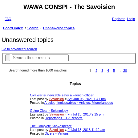
WAWA CONSPI - The Savoisien
FAQ
Register
Login
S
Board index
Search
Unanswered topics
e
Unanswered topics
a
Go to advanced search
r
A
S
c
d
e
v
h
a
a
1
Search found more than 1000 matches
2
3
4
5
…
20
P
N
r
n
a
e
c
c
g
x
e
h
e
t
d
Topics
1
s
o
e
f
a
Civil war is inevitable says a French officer
2
r
Last post by
Savoisien
«
Sat Jun 05, 2021 1:41 pm
0
c
Posted in
Articles, Inclassables - Articles, Miscellaneous
h
Going Clear - Scientology
Last post by
Savoisien
«
Fri Jul 13, 2018 9:15 pm
Posted in
Reportages - TV Reports
The Complete Shakespeare
Last post by
Savoisien
«
Fri Jul 13, 2018 11:12 am
Posted in
Divers - Various