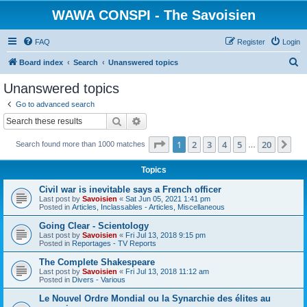
WAWA CONSPI - The Savoisien
FAQ
Register
Login
S
Board index
Search
Unanswered topics
e
Unanswered topics
a
Go to advanced search
r
Search
Advanced search
c
Page
1
of
20
1
2
3
4
5
20
Ne
Search found more than 1000 matches
h
…
Topics
Civil war is inevitable says a French officer
Last post by
Savoisien
«
Sat Jun 05, 2021 1:41 pm
Posted in
Articles, Inclassables - Articles, Miscellaneous
Going Clear - Scientology
Last post by
Savoisien
«
Fri Jul 13, 2018 9:15 pm
Posted in
Reportages - TV Reports
The Complete Shakespeare
Last post by
Savoisien
«
Fri Jul 13, 2018 11:12 am
Posted in
Divers - Various
Le Nouvel Ordre Mondial ou la Synarchie des élites au