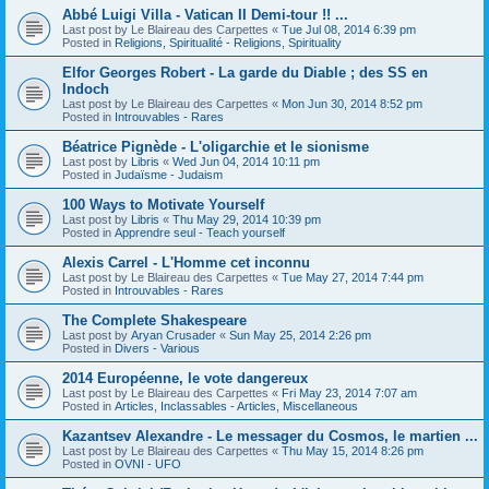
Abbé Luigi Villa - Vatican II Demi-tour !! ...
Last post by
Le Blaireau des Carpettes
«
Tue Jul 08, 2014 6:39 pm
Posted in
Religions, Spiritualité - Religions, Spirituality
Elfor Georges Robert - La garde du Diable ; des SS en
Indoch
Last post by
Le Blaireau des Carpettes
«
Mon Jun 30, 2014 8:52 pm
Posted in
Introuvables - Rares
Béatrice Pignède - L'oligarchie et le sionisme
Last post by
Libris
«
Wed Jun 04, 2014 10:11 pm
Posted in
Judaïsme - Judaism
100 Ways to Motivate Yourself
Last post by
Libris
«
Thu May 29, 2014 10:39 pm
Posted in
Apprendre seul - Teach yourself
Alexis Carrel - L'Homme cet inconnu
Last post by
Le Blaireau des Carpettes
«
Tue May 27, 2014 7:44 pm
Posted in
Introuvables - Rares
The Complete Shakespeare
Last post by
Aryan Crusader
«
Sun May 25, 2014 2:26 pm
Posted in
Divers - Various
2014 Européenne, le vote dangereux
Last post by
Le Blaireau des Carpettes
«
Fri May 23, 2014 7:07 am
Posted in
Articles, Inclassables - Articles, Miscellaneous
Kazantsev Alexandre - Le messager du Cosmos, le martien ...
Last post by
Le Blaireau des Carpettes
«
Thu May 15, 2014 8:26 pm
Posted in
OVNI - UFO