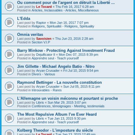
Ou comment pour de l'argent on détruit la Liberté ...
Last post by
Le Tocard
«
Thu Feb 16, 2017 6:28 am
Posted in
Articles, Inclassables - Articles, Miscellaneous
L'Edda
Last post by
Raptor
«
Mon Jan 16, 2017 7:07 pm
Posted in
Religions, Spiritualité - Religions, Spirituality
Omnia veritas
Last post by
Savoisien
«
Thu Jun 23, 2016 2:28 am
Posted in
Section V.I.P
Barry Minkow - Protecting Against Investment Fraud
Last post by
Dejuificator II
«
Mon Dec 07, 2015 8:39 pm
Posted in
Apprendre seul - Teach yourself
Jim Gillette - Michael Angelo Batio - Nitro
Last post by
Aryan Crusader
«
Fri Jul 10, 2015 9:54 pm
Posted in
Divers - Various
Raymond Bettinger - La nouvelle constitution
Last post by
Aryan Crusader
«
Sun Jul 05, 2015 8:11 pm
Posted in
Introuvables - Rares
L'Allemagne un voisin méconnu et pourtant si proche
Last post by
Libris
«
Sun Mar 29, 2015 3:07 pm
Posted in
Conférences, témoignages - Meeting, testimonials
The Most Repulsive Album I've Ever Heard
Last post by
Libris
«
Tue Jan 13, 2015 9:30 pm
Posted in
Apprendre seul - Teach yourself
Kolberg Theodor - L'imposture du siècle
Last post by
Le Tocard
«
Tue Jan 13, 2015 12:49 pm