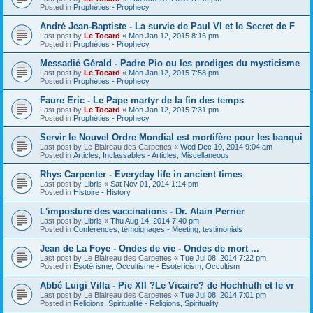
Posted in
Prophéties - Prophecy
André Jean-Baptiste - La survie de Paul VI et le Secret de F
Last post by
Le Tocard
«
Mon Jan 12, 2015 8:16 pm
Posted in
Prophéties - Prophecy
Messadié Gérald - Padre Pio ou les prodiges du mysticisme
Last post by
Le Tocard
«
Mon Jan 12, 2015 7:58 pm
Posted in
Prophéties - Prophecy
Faure Eric - Le Pape martyr de la fin des temps
Last post by
Le Tocard
«
Mon Jan 12, 2015 7:31 pm
Posted in
Prophéties - Prophecy
Servir le Nouvel Ordre Mondial est mortifère pour les banqui
Last post by
Le Blaireau des Carpettes
«
Wed Dec 10, 2014 9:04 am
Posted in
Articles, Inclassables - Articles, Miscellaneous
Rhys Carpenter - Everyday life in ancient times
Last post by
Libris
«
Sat Nov 01, 2014 1:14 pm
Posted in
Histoire - History
L'imposture des vaccinations - Dr. Alain Perrier
Last post by
Libris
«
Thu Aug 14, 2014 7:40 pm
Posted in
Conférences, témoignages - Meeting, testimonials
Jean de La Foye - Ondes de vie - Ondes de mort ...
Last post by
Le Blaireau des Carpettes
«
Tue Jul 08, 2014 7:22 pm
Posted in
Esotérisme, Occultisme - Esotericism, Occultism
Abbé Luigi Villa - Pie XII ?Le Vicaire? de Hochhuth et le vr
Last post by
Le Blaireau des Carpettes
«
Tue Jul 08, 2014 7:01 pm
Posted in
Religions, Spiritualité - Religions, Spirituality