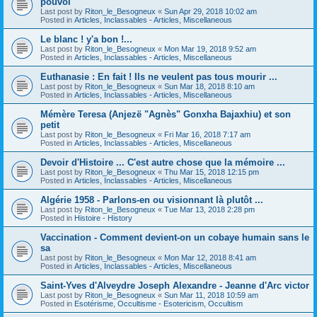
pouvoi
Last post by
Riton_le_Besogneux
«
Sun Apr 29, 2018 10:02 am
Posted in
Articles, Inclassables - Articles, Miscellaneous
Le blanc ! y'a bon !...
Last post by
Riton_le_Besogneux
«
Mon Mar 19, 2018 9:52 am
Posted in
Articles, Inclassables - Articles, Miscellaneous
Euthanasie : En fait ! Ils ne veulent pas tous mourir ...
Last post by
Riton_le_Besogneux
«
Sun Mar 18, 2018 8:10 am
Posted in
Articles, Inclassables - Articles, Miscellaneous
Mémère Teresa (Anjezë "Agnès" Gonxha Bajaxhiu) et son
petit
Last post by
Riton_le_Besogneux
«
Fri Mar 16, 2018 7:17 am
Posted in
Articles, Inclassables - Articles, Miscellaneous
Devoir d'Histoire ... C'est autre chose que la mémoire ...
Last post by
Riton_le_Besogneux
«
Thu Mar 15, 2018 12:15 pm
Posted in
Articles, Inclassables - Articles, Miscellaneous
Algérie 1958 - Parlons-en ou visionnant là plutôt ...
Last post by
Riton_le_Besogneux
«
Tue Mar 13, 2018 2:28 pm
Posted in
Histoire - History
Vaccination - Comment devient-on un cobaye humain sans le
sa
Last post by
Riton_le_Besogneux
«
Mon Mar 12, 2018 8:41 am
Posted in
Articles, Inclassables - Articles, Miscellaneous
Saint-Yves d'Alveydre Joseph Alexandre - Jeanne d'Arc victor
Last post by
Riton_le_Besogneux
«
Sun Mar 11, 2018 10:59 am
Posted in
Esotérisme, Occultisme - Esotericism, Occultism