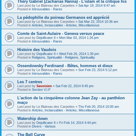
Théry Gabriel (Zacharias Hanna) - L'islam et la critique his
Last post by
Le Blaireau des Carpettes
«
Sat Apr 19, 2014 9:47 am
Posted in
Introuvables - Rares
La pédophilie du poireau Germanos est apprécié
Last post by
Le Blaireau des Carpettes
«
Sat Mar 22, 2014 10:36 am
Posted in
Articles, Inclassables - Articles, Miscellaneous
Comte de Saint-Aulaire - Geneva versus peace
Last post by
Dejuificator II
«
Mon Mar 03, 2014 1:26 pm
Posted in
Introuvables - Rares
Histoire des Vaudois
Last post by
Dejuificator II
«
Wed Feb 26, 2014 1:30 pm
Posted in
Religions, Spiritualité - Religions, Spirituality
Ossendowsky Ferdinand - Bêtes, hommes et dieux
Last post by
Le Blaireau des Carpettes
«
Sun Feb 23, 2014 5:12 pm
Posted in
Introuvables - Rares
Les 7 centres
Last post by
Savoisien
«
Sat Feb 22, 2014 9:45 pm
Posted in
Section V.I.P
L'action de la cinquième colonne Jean Zay - au panthéon
maço
Last post by
Le Blaireau des Carpettes
«
Thu Feb 20, 2014 10:00 am
Posted in
Articles, Inclassables - Articles, Miscellaneous
Watership down
Last post by
Dejuificator II
«
Fri Feb 14, 2014 4:44 pm
Posted in
Divers - Various
The Bell Curve