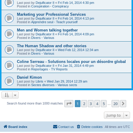
Last post by
Dejuificator II
«
Fri Feb 14, 2014 4:30 pm
Posted in
Conspiration - Conspiracy
Marketing your Professional Services
Last post by
Dejuificator II
«
Fri Feb 14, 2014 4:13 pm
Posted in
Apprendre seul - Teach yourself
Men and Women talking together
Last post by
Dejuificator II
«
Fri Feb 14, 2014 4:09 pm
Posted in
Divers - Various
The Human Shadow and other stories
Last post by
Dejuificator II
«
Wed Feb 12, 2014 12:34 am
Posted in
Divers - Various
Coline Serreau - Solutions locales pour un désordre global
Last post by
Dejuificator II
«
Fri Jan 31, 2014 4:49 pm
Posted in
Reportages - TV Reports
Daniel Kimon
Last post by
Libris
«
Wed Jan 29, 2014 12:29 am
Posted in
Sectes diverses - Various sects
Page
1
of
20
1
2
3
4
5
20
Ne
Search found more than 1000 matches
…
Jump to
Board index
Contact us
Delete cookies
All times are
UTC