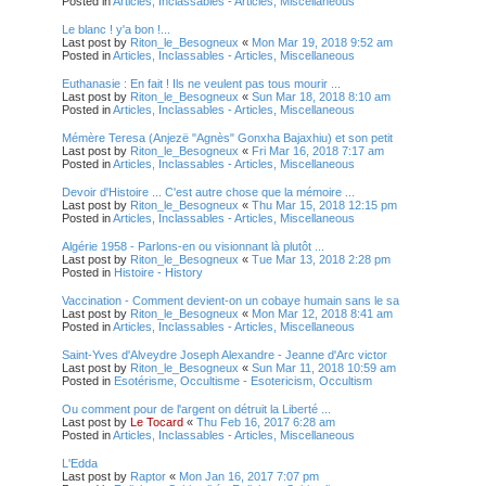
Posted in
Articles, Inclassables - Articles, Miscellaneous
Le blanc ! y'a bon !...
Last post by
Riton_le_Besogneux
«
Mon Mar 19, 2018 9:52 am
Posted in
Articles, Inclassables - Articles, Miscellaneous
Euthanasie : En fait ! Ils ne veulent pas tous mourir ...
Last post by
Riton_le_Besogneux
«
Sun Mar 18, 2018 8:10 am
Posted in
Articles, Inclassables - Articles, Miscellaneous
Mémère Teresa (Anjezë "Agnès" Gonxha Bajaxhiu) et son petit
Last post by
Riton_le_Besogneux
«
Fri Mar 16, 2018 7:17 am
Posted in
Articles, Inclassables - Articles, Miscellaneous
Devoir d'Histoire ... C'est autre chose que la mémoire ...
Last post by
Riton_le_Besogneux
«
Thu Mar 15, 2018 12:15 pm
Posted in
Articles, Inclassables - Articles, Miscellaneous
Algérie 1958 - Parlons-en ou visionnant là plutôt ...
Last post by
Riton_le_Besogneux
«
Tue Mar 13, 2018 2:28 pm
Posted in
Histoire - History
Vaccination - Comment devient-on un cobaye humain sans le sa
Last post by
Riton_le_Besogneux
«
Mon Mar 12, 2018 8:41 am
Posted in
Articles, Inclassables - Articles, Miscellaneous
Saint-Yves d'Alveydre Joseph Alexandre - Jeanne d'Arc victor
Last post by
Riton_le_Besogneux
«
Sun Mar 11, 2018 10:59 am
Posted in
Esotérisme, Occultisme - Esotericism, Occultism
Ou comment pour de l'argent on détruit la Liberté ...
Last post by
Le Tocard
«
Thu Feb 16, 2017 6:28 am
Posted in
Articles, Inclassables - Articles, Miscellaneous
L'Edda
Last post by
Raptor
«
Mon Jan 16, 2017 7:07 pm