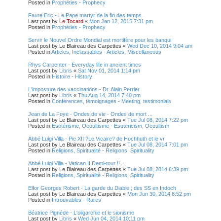
Posted in
Prophéties - Prophecy
Faure Eric - Le Pape martyr de la fin des temps
Last post by
Le Tocard
«
Mon Jan 12, 2015 7:31 pm
Posted in
Prophéties - Prophecy
Servir le Nouvel Ordre Mondial est mortifère pour les banqui
Last post by
Le Blaireau des Carpettes
«
Wed Dec 10, 2014 9:04 am
Posted in
Articles, Inclassables - Articles, Miscellaneous
Rhys Carpenter - Everyday life in ancient times
Last post by
Libris
«
Sat Nov 01, 2014 1:14 pm
Posted in
Histoire - History
L'imposture des vaccinations - Dr. Alain Perrier
Last post by
Libris
«
Thu Aug 14, 2014 7:40 pm
Posted in
Conférences, témoignages - Meeting, testimonials
Jean de La Foye - Ondes de vie - Ondes de mort ...
Last post by
Le Blaireau des Carpettes
«
Tue Jul 08, 2014 7:22 pm
Posted in
Esotérisme, Occultisme - Esotericism, Occultism
Abbé Luigi Villa - Pie XII ?Le Vicaire? de Hochhuth et le vr
Last post by
Le Blaireau des Carpettes
«
Tue Jul 08, 2014 7:01 pm
Posted in
Religions, Spiritualité - Religions, Spirituality
Abbé Luigi Villa - Vatican II Demi-tour !! ...
Last post by
Le Blaireau des Carpettes
«
Tue Jul 08, 2014 6:39 pm
Posted in
Religions, Spiritualité - Religions, Spirituality
Elfor Georges Robert - La garde du Diable ; des SS en Indoch
Last post by
Le Blaireau des Carpettes
«
Mon Jun 30, 2014 8:52 pm
Posted in
Introuvables - Rares
Béatrice Pignède - L'oligarchie et le sionisme
Last post by
Libris
«
Wed Jun 04, 2014 10:11 pm