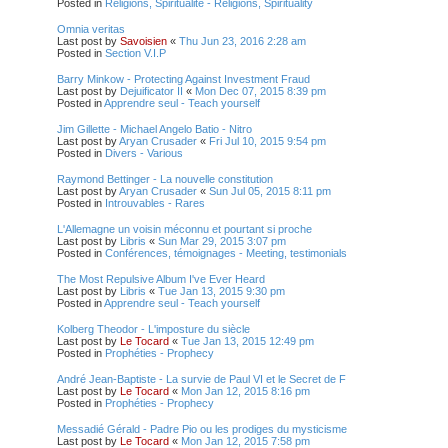
Posted in
Religions, Spiritualité - Religions, Spirituality
Omnia veritas
Last post by
Savoisien
«
Thu Jun 23, 2016 2:28 am
Posted in
Section V.I.P
Barry Minkow - Protecting Against Investment Fraud
Last post by
Dejuificator II
«
Mon Dec 07, 2015 8:39 pm
Posted in
Apprendre seul - Teach yourself
Jim Gillette - Michael Angelo Batio - Nitro
Last post by
Aryan Crusader
«
Fri Jul 10, 2015 9:54 pm
Posted in
Divers - Various
Raymond Bettinger - La nouvelle constitution
Last post by
Aryan Crusader
«
Sun Jul 05, 2015 8:11 pm
Posted in
Introuvables - Rares
L'Allemagne un voisin méconnu et pourtant si proche
Last post by
Libris
«
Sun Mar 29, 2015 3:07 pm
Posted in
Conférences, témoignages - Meeting, testimonials
The Most Repulsive Album I've Ever Heard
Last post by
Libris
«
Tue Jan 13, 2015 9:30 pm
Posted in
Apprendre seul - Teach yourself
Kolberg Theodor - L'imposture du siècle
Last post by
Le Tocard
«
Tue Jan 13, 2015 12:49 pm
Posted in
Prophéties - Prophecy
André Jean-Baptiste - La survie de Paul VI et le Secret de F
Last post by
Le Tocard
«
Mon Jan 12, 2015 8:16 pm
Posted in
Prophéties - Prophecy
Messadié Gérald - Padre Pio ou les prodiges du mysticisme
Last post by
Le Tocard
«
Mon Jan 12, 2015 7:58 pm