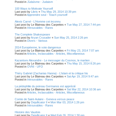
Posted in
Judaïsme - Judaism
100 Ways to Motivate Yourself
Last post by
Libris
«
Thu May 29, 2014 10:39 pm
Posted in
Apprendre seul - Teach yourself
Alexis Carrel - L'Homme cet inconnu
Last post by
Le Blaireau des Carpettes
«
Tue May 27, 2014 7:44 pm
Posted in
Introuvables - Rares
The Complete Shakespeare
Last post by
Aryan Crusader
«
Sun May 25, 2014 2:26 pm
Posted in
Divers - Various
2014 Européenne, le vote dangereux
Last post by
Le Blaireau des Carpettes
«
Fri May 23, 2014 7:07 am
Posted in
Articles, Inclassables - Articles, Miscellaneous
Kazantsev Alexandre - Le messager du Cosmos, le martien ...
Last post by
Le Blaireau des Carpettes
«
Thu May 15, 2014 8:26 pm
Posted in
OVNI - UFO
Théry Gabriel (Zacharias Hanna) - L'islam et la critique his
Last post by
Le Blaireau des Carpettes
«
Sat Apr 19, 2014 9:47 am
Posted in
Introuvables - Rares
La pédophilie du poireau Germanos est apprécié
Last post by
Le Blaireau des Carpettes
«
Sat Mar 22, 2014 10:36 am
Posted in
Articles, Inclassables - Articles, Miscellaneous
Comte de Saint-Aulaire - Geneva versus peace
Last post by
Dejuificator II
«
Mon Mar 03, 2014 1:26 pm
Posted in
Introuvables - Rares
Histoire des Vaudois
Last post by
Dejuificator II
«
Wed Feb 26, 2014 1:30 pm