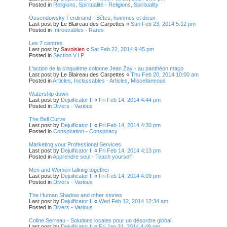
Posted in
Religions, Spiritualité - Religions, Spirituality
Ossendowsky Ferdinand - Bêtes, hommes et dieux
Last post by
Le Blaireau des Carpettes
«
Sun Feb 23, 2014 5:12 pm
Posted in
Introuvables - Rares
Les 7 centres
Last post by
Savoisien
«
Sat Feb 22, 2014 9:45 pm
Posted in
Section V.I.P
L'action de la cinquième colonne Jean Zay - au panthéon maço
Last post by
Le Blaireau des Carpettes
«
Thu Feb 20, 2014 10:00 am
Posted in
Articles, Inclassables - Articles, Miscellaneous
Watership down
Last post by
Dejuificator II
«
Fri Feb 14, 2014 4:44 pm
Posted in
Divers - Various
The Bell Curve
Last post by
Dejuificator II
«
Fri Feb 14, 2014 4:30 pm
Posted in
Conspiration - Conspiracy
Marketing your Professional Services
Last post by
Dejuificator II
«
Fri Feb 14, 2014 4:13 pm
Posted in
Apprendre seul - Teach yourself
Men and Women talking together
Last post by
Dejuificator II
«
Fri Feb 14, 2014 4:09 pm
Posted in
Divers - Various
The Human Shadow and other stories
Last post by
Dejuificator II
«
Wed Feb 12, 2014 12:34 am
Posted in
Divers - Various
Coline Serreau - Solutions locales pour un désordre global
Last post by
Dejuificator II
«
Fri Jan 31, 2014 4:49 pm