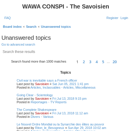
WAWA CONSPI - The Savoisien
FAQ
Register
Login
S
Board index
Search
Unanswered topics
e
Unanswered topics
a
Go to advanced search
r
Search
Advanced search
c
1
2
3
4
5
20
Page
1
of
20
Next
Search found more than 1000 matches
h
…
Topics
Civil war is inevitable says a French officer
Last post by
Savoisien
«
Sat Jun 05, 2021 1:41 pm
Posted in
Articles, Inclassables - Articles, Miscellaneous
Going Clear - Scientology
Last post by
Savoisien
«
Fri Jul 13, 2018 9:15 pm
Posted in
Reportages - TV Reports
The Complete Shakespeare
Last post by
Savoisien
«
Fri Jul 13, 2018 11:12 am
Posted in
Divers - Various
Le Nouvel Ordre Mondial ou la Synarchie des élites au pouvoi
Last post by
Riton_le_Besogneux
«
Sun Apr 29, 2018 10:02 am