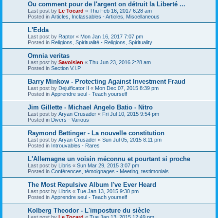
Ou comment pour de l'argent on détruit la Liberté ...
Last post by
Le Tocard
«
Thu Feb 16, 2017 6:28 am
Posted in
Articles, Inclassables - Articles, Miscellaneous
L'Edda
Last post by
Raptor
«
Mon Jan 16, 2017 7:07 pm
Posted in
Religions, Spiritualité - Religions, Spirituality
Omnia veritas
Last post by
Savoisien
«
Thu Jun 23, 2016 2:28 am
Posted in
Section V.I.P
Barry Minkow - Protecting Against Investment Fraud
Last post by
Dejuificator II
«
Mon Dec 07, 2015 8:39 pm
Posted in
Apprendre seul - Teach yourself
Jim Gillette - Michael Angelo Batio - Nitro
Last post by
Aryan Crusader
«
Fri Jul 10, 2015 9:54 pm
Posted in
Divers - Various
Raymond Bettinger - La nouvelle constitution
Last post by
Aryan Crusader
«
Sun Jul 05, 2015 8:11 pm
Posted in
Introuvables - Rares
L'Allemagne un voisin méconnu et pourtant si proche
Last post by
Libris
«
Sun Mar 29, 2015 3:07 pm
Posted in
Conférences, témoignages - Meeting, testimonials
The Most Repulsive Album I've Ever Heard
Last post by
Libris
«
Tue Jan 13, 2015 9:30 pm
Posted in
Apprendre seul - Teach yourself
Kolberg Theodor - L'imposture du siècle
Last post by
Le Tocard
«
Tue Jan 13, 2015 12:49 pm