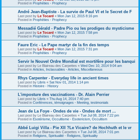
Posted in
Prophéties - Prophecy
André Jean-Baptiste - La survie de Paul VI et le Secret de F
Last post by
Le Tocard
«
Mon Jan 12, 2015 8:16 pm
Posted in
Prophéties - Prophecy
Messadié Gérald - Padre Pio ou les prodiges du mysticisme
Last post by
Le Tocard
«
Mon Jan 12, 2015 7:58 pm
Posted in
Prophéties - Prophecy
Faure Eric - Le Pape martyr de la fin des temps
Last post by
Le Tocard
«
Mon Jan 12, 2015 7:31 pm
Posted in
Prophéties - Prophecy
Servir le Nouvel Ordre Mondial est mortifère pour les banqui
Last post by
Le Blaireau des Carpettes
«
Wed Dec 10, 2014 9:04 am
Posted in
Articles, Inclassables - Articles, Miscellaneous
Rhys Carpenter - Everyday life in ancient times
Last post by
Libris
«
Sat Nov 01, 2014 1:14 pm
Posted in
Histoire - History
L'imposture des vaccinations - Dr. Alain Perrier
Last post by
Libris
«
Thu Aug 14, 2014 7:40 pm
Posted in
Conférences, témoignages - Meeting, testimonials
Jean de La Foye - Ondes de vie - Ondes de mort ...
Last post by
Le Blaireau des Carpettes
«
Tue Jul 08, 2014 7:22 pm
Posted in
Esotérisme, Occultisme - Esotericism, Occultism
Abbé Luigi Villa - Pie XII ?Le Vicaire? de Hochhuth et le vr
Last post by
Le Blaireau des Carpettes
«
Tue Jul 08, 2014 7:01 pm
Posted in
Religions, Spiritualité - Religions, Spirituality