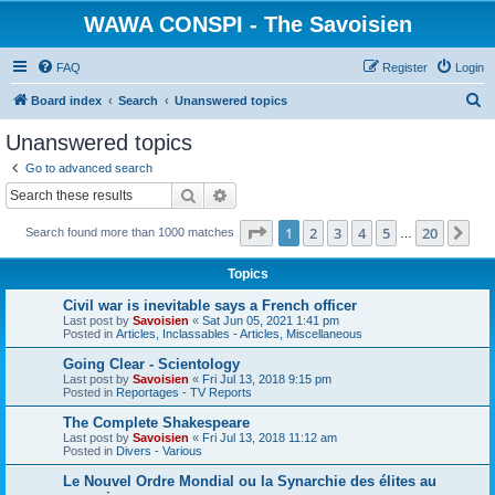
WAWA CONSPI - The Savoisien
FAQ
Register
Login
S
Board index
Search
Unanswered topics
e
Unanswered topics
a
Go to advanced search
r
Search
Advanced search
c
Page
1
of
20
1
2
3
4
5
20
Ne
Search found more than 1000 matches
h
…
Topics
Civil war is inevitable says a French officer
Last post by
Savoisien
«
Sat Jun 05, 2021 1:41 pm
Posted in
Articles, Inclassables - Articles, Miscellaneous
Going Clear - Scientology
Last post by
Savoisien
«
Fri Jul 13, 2018 9:15 pm
Posted in
Reportages - TV Reports
The Complete Shakespeare
Last post by
Savoisien
«
Fri Jul 13, 2018 11:12 am
Posted in
Divers - Various
Le Nouvel Ordre Mondial ou la Synarchie des élites au