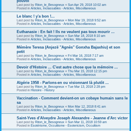
pouvoi
Last post by
Riton_le_Besogneux
«
Sun Apr 29, 2018 10:02 am
Posted in
Articles, Inclassables - Articles, Miscellaneous
Le blanc ! y'a bon !...
Last post by
Riton_le_Besogneux
«
Mon Mar 19, 2018 9:52 am
Posted in
Articles, Inclassables - Articles, Miscellaneous
Euthanasie : En fait ! Ils ne veulent pas tous mourir ...
Last post by
Riton_le_Besogneux
«
Sun Mar 18, 2018 8:10 am
Posted in
Articles, Inclassables - Articles, Miscellaneous
Mémère Teresa (Anjezë "Agnès" Gonxha Bajaxhiu) et son
petit
Last post by
Riton_le_Besogneux
«
Fri Mar 16, 2018 7:17 am
Posted in
Articles, Inclassables - Articles, Miscellaneous
Devoir d'Histoire ... C'est autre chose que la mémoire ...
Last post by
Riton_le_Besogneux
«
Thu Mar 15, 2018 12:15 pm
Posted in
Articles, Inclassables - Articles, Miscellaneous
Algérie 1958 - Parlons-en ou visionnant là plutôt ...
Last post by
Riton_le_Besogneux
«
Tue Mar 13, 2018 2:28 pm
Posted in
Histoire - History
Vaccination - Comment devient-on un cobaye humain sans le
sa
Last post by
Riton_le_Besogneux
«
Mon Mar 12, 2018 8:41 am
Posted in
Articles, Inclassables - Articles, Miscellaneous
Saint-Yves d'Alveydre Joseph Alexandre - Jeanne d'Arc victor
Last post by
Riton_le_Besogneux
«
Sun Mar 11, 2018 10:59 am
Posted in
Esotérisme, Occultisme - Esotericism, Occultism