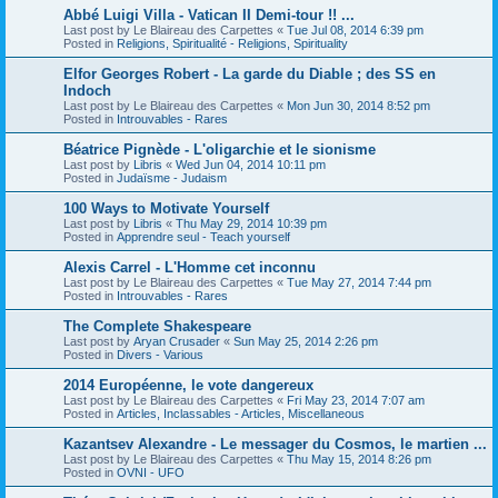
Abbé Luigi Villa - Vatican II Demi-tour !! ...
Last post by
Le Blaireau des Carpettes
«
Tue Jul 08, 2014 6:39 pm
Posted in
Religions, Spiritualité - Religions, Spirituality
Elfor Georges Robert - La garde du Diable ; des SS en
Indoch
Last post by
Le Blaireau des Carpettes
«
Mon Jun 30, 2014 8:52 pm
Posted in
Introuvables - Rares
Béatrice Pignède - L'oligarchie et le sionisme
Last post by
Libris
«
Wed Jun 04, 2014 10:11 pm
Posted in
Judaïsme - Judaism
100 Ways to Motivate Yourself
Last post by
Libris
«
Thu May 29, 2014 10:39 pm
Posted in
Apprendre seul - Teach yourself
Alexis Carrel - L'Homme cet inconnu
Last post by
Le Blaireau des Carpettes
«
Tue May 27, 2014 7:44 pm
Posted in
Introuvables - Rares
The Complete Shakespeare
Last post by
Aryan Crusader
«
Sun May 25, 2014 2:26 pm
Posted in
Divers - Various
2014 Européenne, le vote dangereux
Last post by
Le Blaireau des Carpettes
«
Fri May 23, 2014 7:07 am
Posted in
Articles, Inclassables - Articles, Miscellaneous
Kazantsev Alexandre - Le messager du Cosmos, le martien ...
Last post by
Le Blaireau des Carpettes
«
Thu May 15, 2014 8:26 pm
Posted in
OVNI - UFO