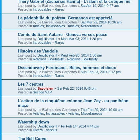
Théry Gabriel (Zacharias Hanna) - L'islam et la critique his
Last post by
Le Blaireau des Carpettes
«
Sat Apr 19, 2014 9:47 am
Posted in
Introuvables - Rares
La pédophilie du poireau Germanos est apprécié
Last post by
Le Blaireau des Carpettes
«
Sat Mar 22, 2014 10:36 am
Posted in
Articles, Inclassables - Articles, Miscellaneous
Comte de Saint-Aulaire - Geneva versus peace
Last post by
Dejuificator II
«
Mon Mar 03, 2014 1:26 pm
Posted in
Introuvables - Rares
Histoire des Vaudois
Last post by
Dejuificator II
«
Wed Feb 26, 2014 1:30 pm
Posted in
Religions, Spiritualité - Religions, Spirituality
Ossendowsky Ferdinand - Bêtes, hommes et dieux
Last post by
Le Blaireau des Carpettes
«
Sun Feb 23, 2014 5:12 pm
Posted in
Introuvables - Rares
Les 7 centres
Last post by
Savoisien
«
Sat Feb 22, 2014 9:45 pm
Posted in
Section V.I.P
L'action de la cinquième colonne Jean Zay - au panthéon
maço
Last post by
Le Blaireau des Carpettes
«
Thu Feb 20, 2014 10:00 am
Posted in
Articles, Inclassables - Articles, Miscellaneous
Watership down
Last post by
Dejuificator II
«
Fri Feb 14, 2014 4:44 pm
Posted in
Divers - Various
The Bell Curve