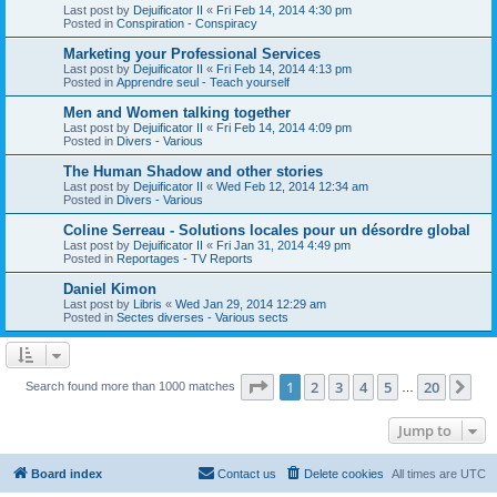
Last post by
Dejuificator II
«
Fri Feb 14, 2014 4:30 pm
Posted in
Conspiration - Conspiracy
Marketing your Professional Services
Last post by
Dejuificator II
«
Fri Feb 14, 2014 4:13 pm
Posted in
Apprendre seul - Teach yourself
Men and Women talking together
Last post by
Dejuificator II
«
Fri Feb 14, 2014 4:09 pm
Posted in
Divers - Various
The Human Shadow and other stories
Last post by
Dejuificator II
«
Wed Feb 12, 2014 12:34 am
Posted in
Divers - Various
Coline Serreau - Solutions locales pour un désordre global
Last post by
Dejuificator II
«
Fri Jan 31, 2014 4:49 pm
Posted in
Reportages - TV Reports
Daniel Kimon
Last post by
Libris
«
Wed Jan 29, 2014 12:29 am
Posted in
Sectes diverses - Various sects
Page
1
of
20
1
2
3
4
5
20
Ne
Search found more than 1000 matches
…
Jump to
Board index
Contact us
Delete cookies
All times are
UTC