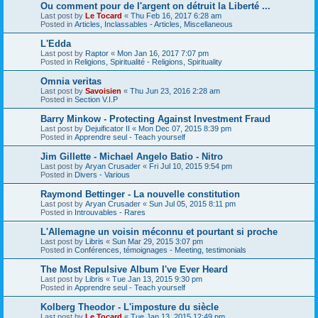
Ou comment pour de l'argent on détruit la Liberté ...
Last post by
Le Tocard
«
Thu Feb 16, 2017 6:28 am
Posted in
Articles, Inclassables - Articles, Miscellaneous
L'Edda
Last post by
Raptor
«
Mon Jan 16, 2017 7:07 pm
Posted in
Religions, Spiritualité - Religions, Spirituality
Omnia veritas
Last post by
Savoisien
«
Thu Jun 23, 2016 2:28 am
Posted in
Section V.I.P
Barry Minkow - Protecting Against Investment Fraud
Last post by
Dejuificator II
«
Mon Dec 07, 2015 8:39 pm
Posted in
Apprendre seul - Teach yourself
Jim Gillette - Michael Angelo Batio - Nitro
Last post by
Aryan Crusader
«
Fri Jul 10, 2015 9:54 pm
Posted in
Divers - Various
Raymond Bettinger - La nouvelle constitution
Last post by
Aryan Crusader
«
Sun Jul 05, 2015 8:11 pm
Posted in
Introuvables - Rares
L'Allemagne un voisin méconnu et pourtant si proche
Last post by
Libris
«
Sun Mar 29, 2015 3:07 pm
Posted in
Conférences, témoignages - Meeting, testimonials
The Most Repulsive Album I've Ever Heard
Last post by
Libris
«
Tue Jan 13, 2015 9:30 pm
Posted in
Apprendre seul - Teach yourself
Kolberg Theodor - L'imposture du siècle
Last post by
Le Tocard
«
Tue Jan 13, 2015 12:49 pm