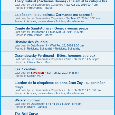
Théry Gabriel (Zacharias Hanna) - L'islam et la critique his
Last post by
Le Blaireau des Carpettes
«
Sat Apr 19, 2014 9:47 am
Posted in
Introuvables - Rares
La pédophilie du poireau Germanos est apprécié
Last post by
Le Blaireau des Carpettes
«
Sat Mar 22, 2014 10:36 am
Posted in
Articles, Inclassables - Articles, Miscellaneous
Comte de Saint-Aulaire - Geneva versus peace
Last post by
Dejuificator II
«
Mon Mar 03, 2014 1:26 pm
Posted in
Introuvables - Rares
Histoire des Vaudois
Last post by
Dejuificator II
«
Wed Feb 26, 2014 1:30 pm
Posted in
Religions, Spiritualité - Religions, Spirituality
Ossendowsky Ferdinand - Bêtes, hommes et dieux
Last post by
Le Blaireau des Carpettes
«
Sun Feb 23, 2014 5:12 pm
Posted in
Introuvables - Rares
Les 7 centres
Last post by
Savoisien
«
Sat Feb 22, 2014 9:45 pm
Posted in
Section V.I.P
L'action de la cinquième colonne Jean Zay - au panthéon
maço
Last post by
Le Blaireau des Carpettes
«
Thu Feb 20, 2014 10:00 am
Posted in
Articles, Inclassables - Articles, Miscellaneous
Watership down
Last post by
Dejuificator II
«
Fri Feb 14, 2014 4:44 pm
Posted in
Divers - Various
The Bell Curve