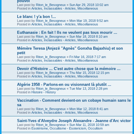
pouvoi
Last post by
Riton_le_Besogneux
«
Sun Apr 29, 2018 10:02 am
Posted in
Articles, Inclassables - Articles, Miscellaneous
Le blanc ! y'a bon !...
Last post by
Riton_le_Besogneux
«
Mon Mar 19, 2018 9:52 am
Posted in
Articles, Inclassables - Articles, Miscellaneous
Euthanasie : En fait ! Ils ne veulent pas tous mourir ...
Last post by
Riton_le_Besogneux
«
Sun Mar 18, 2018 8:10 am
Posted in
Articles, Inclassables - Articles, Miscellaneous
Mémère Teresa (Anjezë "Agnès" Gonxha Bajaxhiu) et son
petit
Last post by
Riton_le_Besogneux
«
Fri Mar 16, 2018 7:17 am
Posted in
Articles, Inclassables - Articles, Miscellaneous
Devoir d'Histoire ... C'est autre chose que la mémoire ...
Last post by
Riton_le_Besogneux
«
Thu Mar 15, 2018 12:15 pm
Posted in
Articles, Inclassables - Articles, Miscellaneous
Algérie 1958 - Parlons-en ou visionnant là plutôt ...
Last post by
Riton_le_Besogneux
«
Tue Mar 13, 2018 2:28 pm
Posted in
Histoire - History
Vaccination - Comment devient-on un cobaye humain sans le
sa
Last post by
Riton_le_Besogneux
«
Mon Mar 12, 2018 8:41 am
Posted in
Articles, Inclassables - Articles, Miscellaneous
Saint-Yves d'Alveydre Joseph Alexandre - Jeanne d'Arc victor
Last post by
Riton_le_Besogneux
«
Sun Mar 11, 2018 10:59 am
Posted in
Esotérisme, Occultisme - Esotericism, Occultism