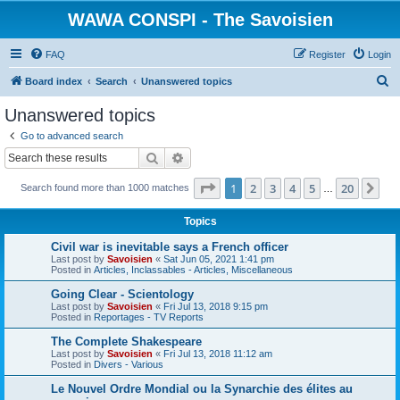
WAWA CONSPI - The Savoisien
FAQ
Register
Login
S
Board index
Search
Unanswered topics
e
Unanswered topics
a
Go to advanced search
r
Search
Advanced search
c
Page
1
of
20
1
2
3
4
5
20
Ne
Search found more than 1000 matches
h
…
Topics
Civil war is inevitable says a French officer
Last post by
Savoisien
«
Sat Jun 05, 2021 1:41 pm
Posted in
Articles, Inclassables - Articles, Miscellaneous
Going Clear - Scientology
Last post by
Savoisien
«
Fri Jul 13, 2018 9:15 pm
Posted in
Reportages - TV Reports
The Complete Shakespeare
Last post by
Savoisien
«
Fri Jul 13, 2018 11:12 am
Posted in
Divers - Various
Le Nouvel Ordre Mondial ou la Synarchie des élites au