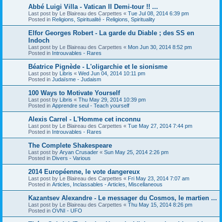
Abbé Luigi Villa - Vatican II Demi-tour !! ...
Last post by
Le Blaireau des Carpettes
«
Tue Jul 08, 2014 6:39 pm
Posted in
Religions, Spiritualité - Religions, Spirituality
Elfor Georges Robert - La garde du Diable ; des SS en
Indoch
Last post by
Le Blaireau des Carpettes
«
Mon Jun 30, 2014 8:52 pm
Posted in
Introuvables - Rares
Béatrice Pignède - L'oligarchie et le sionisme
Last post by
Libris
«
Wed Jun 04, 2014 10:11 pm
Posted in
Judaïsme - Judaism
100 Ways to Motivate Yourself
Last post by
Libris
«
Thu May 29, 2014 10:39 pm
Posted in
Apprendre seul - Teach yourself
Alexis Carrel - L'Homme cet inconnu
Last post by
Le Blaireau des Carpettes
«
Tue May 27, 2014 7:44 pm
Posted in
Introuvables - Rares
The Complete Shakespeare
Last post by
Aryan Crusader
«
Sun May 25, 2014 2:26 pm
Posted in
Divers - Various
2014 Européenne, le vote dangereux
Last post by
Le Blaireau des Carpettes
«
Fri May 23, 2014 7:07 am
Posted in
Articles, Inclassables - Articles, Miscellaneous
Kazantsev Alexandre - Le messager du Cosmos, le martien ...
Last post by
Le Blaireau des Carpettes
«
Thu May 15, 2014 8:26 pm
Posted in
OVNI - UFO