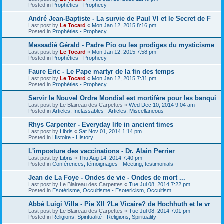
Posted in
Prophéties - Prophecy
André Jean-Baptiste - La survie de Paul VI et le Secret de F
Last post by
Le Tocard
«
Mon Jan 12, 2015 8:16 pm
Posted in
Prophéties - Prophecy
Messadié Gérald - Padre Pio ou les prodiges du mysticisme
Last post by
Le Tocard
«
Mon Jan 12, 2015 7:58 pm
Posted in
Prophéties - Prophecy
Faure Eric - Le Pape martyr de la fin des temps
Last post by
Le Tocard
«
Mon Jan 12, 2015 7:31 pm
Posted in
Prophéties - Prophecy
Servir le Nouvel Ordre Mondial est mortifère pour les banqui
Last post by
Le Blaireau des Carpettes
«
Wed Dec 10, 2014 9:04 am
Posted in
Articles, Inclassables - Articles, Miscellaneous
Rhys Carpenter - Everyday life in ancient times
Last post by
Libris
«
Sat Nov 01, 2014 1:14 pm
Posted in
Histoire - History
L'imposture des vaccinations - Dr. Alain Perrier
Last post by
Libris
«
Thu Aug 14, 2014 7:40 pm
Posted in
Conférences, témoignages - Meeting, testimonials
Jean de La Foye - Ondes de vie - Ondes de mort ...
Last post by
Le Blaireau des Carpettes
«
Tue Jul 08, 2014 7:22 pm
Posted in
Esotérisme, Occultisme - Esotericism, Occultism
Abbé Luigi Villa - Pie XII ?Le Vicaire? de Hochhuth et le vr
Last post by
Le Blaireau des Carpettes
«
Tue Jul 08, 2014 7:01 pm
Posted in
Religions, Spiritualité - Religions, Spirituality