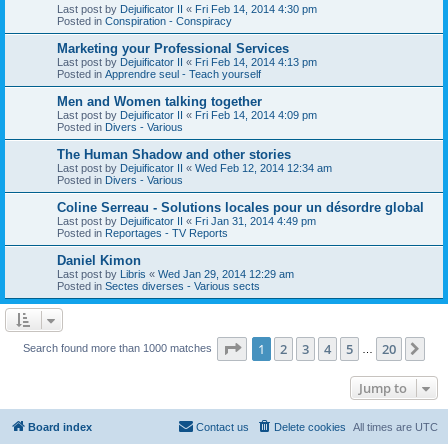
Last post by
Dejuificator II
«
Fri Feb 14, 2014 4:30 pm
Posted in
Conspiration - Conspiracy
Marketing your Professional Services
Last post by
Dejuificator II
«
Fri Feb 14, 2014 4:13 pm
Posted in
Apprendre seul - Teach yourself
Men and Women talking together
Last post by
Dejuificator II
«
Fri Feb 14, 2014 4:09 pm
Posted in
Divers - Various
The Human Shadow and other stories
Last post by
Dejuificator II
«
Wed Feb 12, 2014 12:34 am
Posted in
Divers - Various
Coline Serreau - Solutions locales pour un désordre global
Last post by
Dejuificator II
«
Fri Jan 31, 2014 4:49 pm
Posted in
Reportages - TV Reports
Daniel Kimon
Last post by
Libris
«
Wed Jan 29, 2014 12:29 am
Posted in
Sectes diverses - Various sects
Page
1
of
20
1
2
3
4
5
20
Ne
Search found more than 1000 matches
…
Jump to
Board index
Contact us
Delete cookies
All times are
UTC